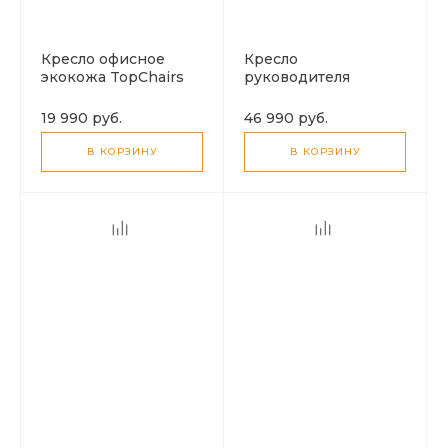
Кресло офисное
Кресло
экокожа TopChairs
руководителя
белый !!!!
колесиках TopChairs
бежевый !!!
19 990 руб.
46 990 руб.
В КОРЗИНУ
В КОРЗИНУ