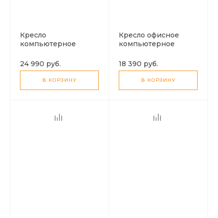
Кресло
Кресло офисное
компьютерное
компьютерное
поворотное Артис
TopChairs серая
синий велюр !!!!
кожа !!!!
24 990 руб.
18 390 руб.
В КОРЗИНУ
В КОРЗИНУ