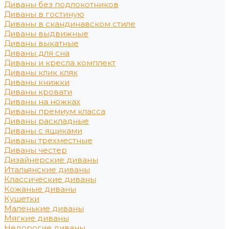
Диваны без подлокотников
Диваны в гостиную
Диваны в скандинавском стиле
Диваны выдвижные
Диваны выкатные
Диваны для сна
Диваны и кресла комплект
Диваны клик кляк
Диваны книжки
Диваны кровати
Диваны на ножках
Диваны премиум класса
Диваны раскладные
Диваны с ящиками
Диваны трехместные
Диваны честер
Дизайнерские диваны
Итальянские диваны
Классические диваны
Кожаные диваны
Кушетки
Маленькие диваны
Мягкие диваны
Недорогие диваны