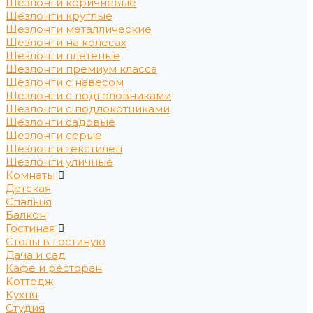
Шезлонги коричневые
Шезлонги круглые
Шезлонги металлические
Шезлонги на колесах
Шезлонги плетеные
Шезлонги премиум класса
Шезлонги с навесом
Шезлонги с подголовниками
Шезлонги с подлокотниками
Шезлонги садовые
Шезлонги серые
Шезлонги текстилен
Шезлонги уличные
Комнаты
Детская
Спальня
Балкон
Гостиная
Столы в гостиную
Дача и сад
Кафе и ресторан
Коттедж
Кухня
Студия