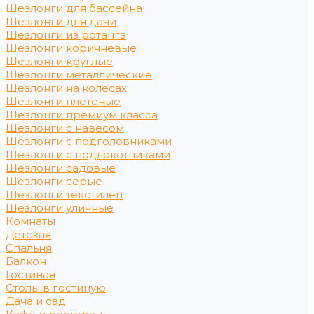
Шезлонги для бассейна
Шезлонги для дачи
Шезлонги из ротанга
Шезлонги коричневые
Шезлонги круглые
Шезлонги металлические
Шезлонги на колесах
Шезлонги плетеные
Шезлонги премиум класса
Шезлонги с навесом
Шезлонги с подголовниками
Шезлонги с подлокотниками
Шезлонги садовые
Шезлонги серые
Шезлонги текстилен
Шезлонги уличные
Комнаты
Детская
Спальня
Балкон
Гостиная
Столы в гостиную
Дача и сад