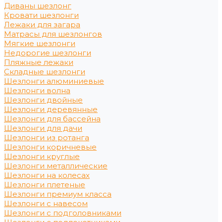
Диваны шезлонг
Кровати шезлонги
Лежаки для загара
Матрасы для шезлонгов
Мягкие шезлонги
Недорогие шезлонги
Пляжные лежаки
Складные шезлонги
Шезлонги алюминиевые
Шезлонги волна
Шезлонги двойные
Шезлонги деревянные
Шезлонги для бассейна
Шезлонги для дачи
Шезлонги из ротанга
Шезлонги коричневые
Шезлонги круглые
Шезлонги металлические
Шезлонги на колесах
Шезлонги плетеные
Шезлонги премиум класса
Шезлонги с навесом
Шезлонги с подголовниками