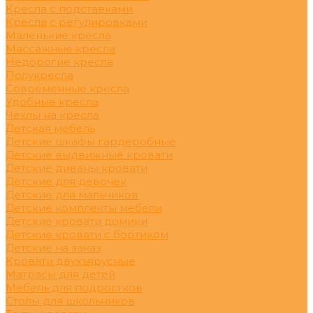
Кресла с подставками
Кресла с регулировками
Маленькие кресла
Массажные кресла
Недорогие кресла
Полукресла
Современные кресла
Удобные кресла
Чехлы на кресла
Детская мебель
Детские шкафы гардеробные
Детские выдвижные кровати
Детские диваны кровати
Детские для девочек
Детские для мальчиков
Детские комплекты мебели
Детские кровати домики
Детские кровати с бортиком
Детские на заказ
Кровати двухъярусные
Матрасы для детей
Мебель для подростков
Столы для школьников