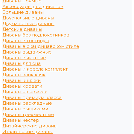
Диваны прямые
Аксессуары для диванов
Большие диваны
Двуспальные диваны
Двухместные диваны
Детские диваны
Диваны без подлокотников
Диваны в гостиную
Диваны в скандинавском стиле
Диваны выдвижные
Диваны выкатные
Диваны для сна
Диваны и кресла комплект
Диваны клик кляк
Диваны книжки
Диваны кровати
Диваны на ножках
Диваны премиум класса
Диваны раскладные
Диваны с ящиками
Диваны трехместные
Диваны честер
Дизайнерские диваны
Итальянские диваны