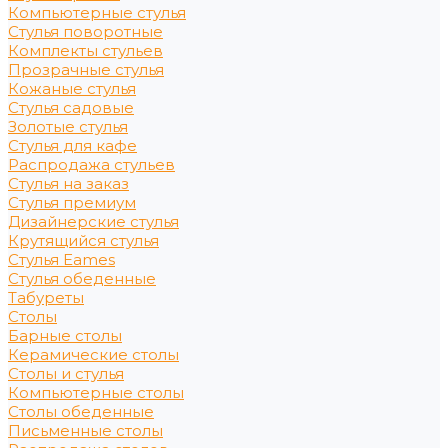
Компьютерные стулья
Стулья поворотные
Комплекты стульев
Прозрачные стулья
Кожаные стулья
Стулья садовые
Золотые стулья
Стулья для кафе
Распродажа стульев
Стулья на заказ
Стулья премиум
Дизайнерские стулья
Крутящийся стулья
Стулья Eames
Стулья обеденные
Табуреты
Столы
Барные столы
Керамические столы
Столы и стулья
Компьютерные столы
Столы обеденные
Письменные столы