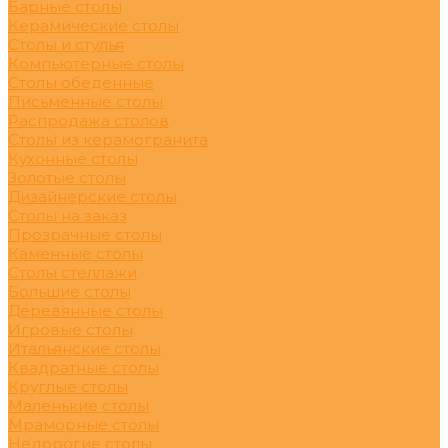
Барные столы
Керамические столы
Столы и стулья
Компьютерные столы
Столы обеденные
Письменные столы
Распродажа столов
Столы из керамогранита
Кухонные столы
Золотые столы
Дизайнерские столы
Столы на заказ
Прозрачные столы
Каменные столы
Столы стеллажи
Большие столы
Деревянные столы
Игровые столы
Итальянские столы
Квадратные столы
Круглые столы
Маленькие столы
Мраморные столы
Недорогие столы