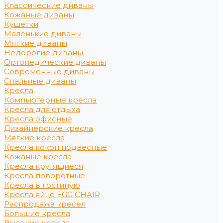
Классические диваны
Кожаные диваны
Кушетки
Маленькие диваны
Мягкие диваны
Недорогие диваны
Ортопедические диваны
Современные диваны
Спальные диваны
Кресла
Компьютерные кресла
Кресла для отдыха
Кресла офисные
Дизайнерские кресла
Мягкие кресла
Кресла кокон подвесные
Кожаные кресла
Кресла крутящиеся
Кресла поворотные
Кресла в гостиную
Кресла яйцо EGG CHAIR
Распродажа кресел
Большие кресла
Высокие кресла