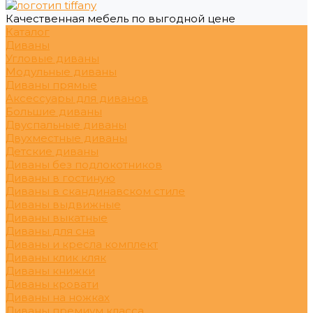
Качественная мебель по выгодной цене
Каталог
Диваны
Угловые диваны
Модульные диваны
Диваны прямые
Аксессуары для диванов
Большие диваны
Двуспальные диваны
Двухместные диваны
Детские диваны
Диваны без подлокотников
Диваны в гостиную
Диваны в скандинавском стиле
Диваны выдвижные
Диваны выкатные
Диваны для сна
Диваны и кресла комплект
Диваны клик кляк
Диваны книжки
Диваны кровати
Диваны на ножках
Диваны премиум класса