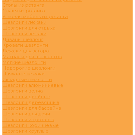
Столы из ротанга
Стулья из ротанга
Угловая мебель из ротанга
Шезлонги лежаки
Шезлонги для отдыха
Шезлонги лежаки
Диваны шезлонг
Кровати шезлонги
Лежаки для загара
Матрасы для шезлонгов
Мягкие шезлонги
Недорогие шезлонги
Пляжные лежаки
Складные шезлонги
Шезлонги алюминиевые
Шезлонги волна
Шезлонги двойные
Шезлонги деревянные
Шезлонги для бассейна
Шезлонги для дачи
Шезлонги из ротанга
Шезлонги коричневые
Шезлонги круглые