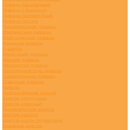
Диваны раскладные
Диваны с ящиками
Диваны трехместные
Диваны честер
Дизайнерские диваны
Итальянские диваны
Классические диваны
Кожаные диваны
Кушетки
Маленькие диваны
Мягкие диваны
Недорогие диваны
Ортопедические диваны
Современные диваны
Спальные диваны
Кресла
Компьютерные кресла
Кресла для отдыха
Кресла офисные
Дизайнерские кресла
Мягкие кресла
Кресла кокон подвесные
Кожаные кресла