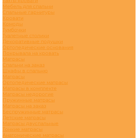
Тахты кровати
Мебель для спальни
Спальные гарнитуры
Кровати
Комоды
Тумбочки
Туалетные столики
Декоративные подушки
Ортопедические основания
Покрывала на кровать
Матрасы
Спальни на заказ
Шкафы в спальню
Матрасы
Ортопедические матрасы
Матрасы в комплекте
Матрасы недорогие
Пружинные матрасы
Матрасы на заказ
Беспружинные матрасы
Детские матрасы
Матрасы двуспальные
Тонкие матрасы
Анатомические матрасы