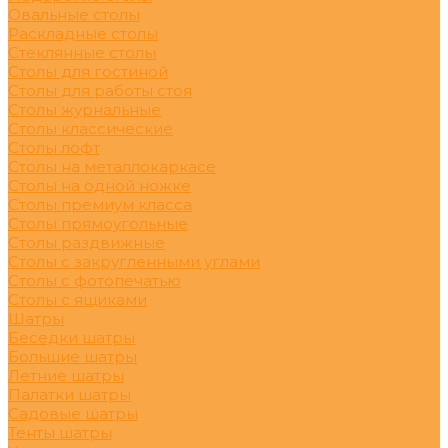
Овальные столы
Раскладные столы
Стеклянные столы
Столы для гостиной
Столы для работы стоя
Столы журнальные
Столы классические
Столы лофт
Столы на металлокаркасе
Столы на одной ножке
Столы премиум класса
Столы прямоугольные
Столы раздвижные
Столы с закругленными углами
Столы с фотопечатью
Столы с ящиками
Шатры
Беседки шатры
Большие шатры
Летние шатры
Палатки шатры
Садовые шатры
Тенты шатры