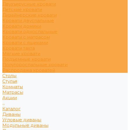
Двухъярусные кровати
Детские кровати
Дизайнерские кровати
Кровати двуспальные
Кровати домики
Кровати односпальные
Кровати с матрасом
Кровати с ящиками
Кровати тахта
Мягкие кровати
Подъемные кровати
Полутороспальные кровати
Распродажа кроватей
Столы
Стулья
Комнаты
Матрасы
Акции
...
Каталог
Диваны
Угловые диваны
Модульные диваны