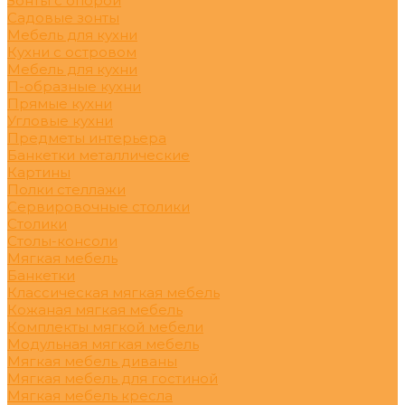
Зонты с опорой
Садовые зонты
Мебель для кухни
Кухни с островом
Мебель для кухни
П-образные кухни
Прямые кухни
Угловые кухни
Предметы интерьера
Банкетки металлические
Картины
Полки стеллажи
Сервировочные столики
Столики
Столы-консоли
Мягкая мебель
Банкетки
Классическая мягкая мебель
Кожаная мягкая мебель
Комплекты мягкой мебели
Модульная мягкая мебель
Мягкая мебель диваны
Мягкая мебель для гостиной
Мягкая мебель кресла