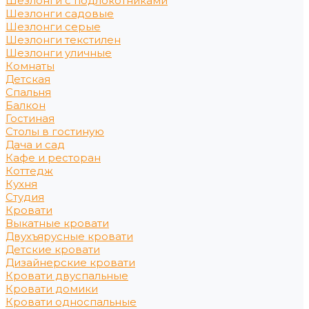
Шезлонги с подлокотниками
Шезлонги садовые
Шезлонги серые
Шезлонги текстилен
Шезлонги уличные
Комнаты
Детская
Спальня
Балкон
Гостиная
Столы в гостиную
Дача и сад
Кафе и ресторан
Коттедж
Кухня
Студия
Кровати
Выкатные кровати
Двухъярусные кровати
Детские кровати
Дизайнерские кровати
Кровати двуспальные
Кровати домики
Кровати односпальные