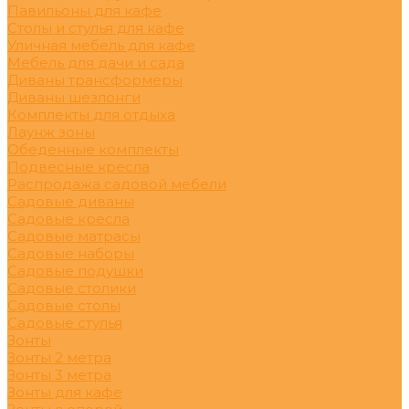
Павильоны для кафе
Столы и стулья для кафе
Уличная мебель для кафе
Мебель для дачи и сада
Диваны трансформеры
Диваны шезлонги
Комплекты для отдыха
Лаунж зоны
Обеденные комплекты
Подвесные кресла
Распродажа садовой мебели
Садовые диваны
Садовые кресла
Садовые матрасы
Садовые наборы
Садовые подушки
Садовые столики
Садовые столы
Садовые стулья
Зонты
Зонты 2 метра
Зонты 3 метра
Зонты для кафе