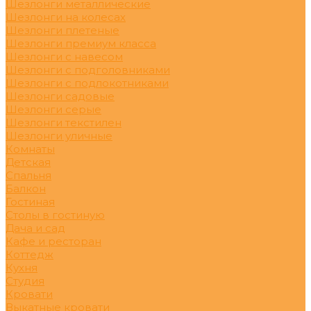
Шезлонги металлические
Шезлонги на колесах
Шезлонги плетеные
Шезлонги премиум класса
Шезлонги с навесом
Шезлонги с подголовниками
Шезлонги с подлокотниками
Шезлонги садовые
Шезлонги серые
Шезлонги текстилен
Шезлонги уличные
Комнаты
Детская
Спальня
Балкон
Гостиная
Столы в гостиную
Дача и сад
Кафе и ресторан
Коттедж
Кухня
Студия
Кровати
Выкатные кровати