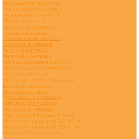
Распродажа матрасов
Матрасы односпальные
Независимые матрасы
Мягкие матрасы
Топперы на матрасы
Дорогие матрасы
Поролоновые матрасы
Кокосовые матрасы
Высокие матрасы
Латексные матрасы
Матрасы средней жесткости
Матрасы для больной спины
Жесткие матрасы
Матрасы с эффектом памяти
Зональные матрасы
Матрасы в рулоне
Двусторонние матрасы
Матрасы для пожилых
Зависимые матрасы
Матрасы для большого веса
Матрасы с нагрузкой 120-140 кг
Матрасы с нагрузкой 150-160 кг
Матрас 200 кг нагрузка
Премиум матрасы