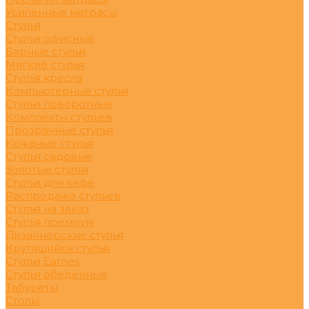
Усиленные матрасы
Стулья
Стулья офисные
Барные стулья
Мягкие стулья
Стулья кресла
Компьютерные стулья
Стулья поворотные
Комплекты стульев
Прозрачные стулья
Кожаные стулья
Стулья садовые
Золотые стулья
Стулья для кафе
Распродажа стульев
Стулья на заказ
Стулья премиум
Дизайнерские стулья
Крутящийся стулья
Стулья Eames
Стулья обеденные
Табуреты
Столы