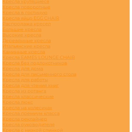
Кресла крутящиеся
Кресла поворотные
Кресла в гостиную
Кресла яйцо EGG CHAIR
Распродажа кресел
Большие кресла
Высокие кресла
Деревянные кресла
Итальянские кресла
Каминные кресла
Кресла EAMES LOUNGE CHAIR
Кресла без подлокотников
Кресла для дома
Кресла для письменного стола
Кресла для работы
Кресла для чтения книг
Кресла из ротанга
Кресла классические
Кресла люкс
Кресла на колесиках
Кресла премиум класса
Кресла реклайнер
Кресла руководителя
Кресла с низкой спинкой