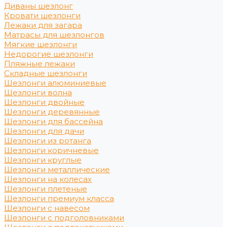
Диваны шезлонг
Кровати шезлонги
Лежаки для загара
Матрасы для шезлонгов
Мягкие шезлонги
Недорогие шезлонги
Пляжные лежаки
Складные шезлонги
Шезлонги алюминиевые
Шезлонги волна
Шезлонги двойные
Шезлонги деревянные
Шезлонги для бассейна
Шезлонги для дачи
Шезлонги из ротанга
Шезлонги коричневые
Шезлонги круглые
Шезлонги металлические
Шезлонги на колесах
Шезлонги плетеные
Шезлонги премиум класса
Шезлонги с навесом
Шезлонги с подголовниками