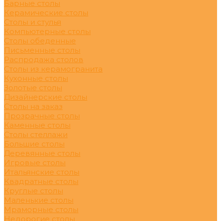
Барные столы
Керамические столы
Столы и стулья
Компьютерные столы
Столы обеденные
Письменные столы
Распродажа столов
Столы из керамогранита
Кухонные столы
Золотые столы
Дизайнерские столы
Столы на заказ
Прозрачные столы
Каменные столы
Столы стеллажи
Большие столы
Деревянные столы
Игровые столы
Итальянские столы
Квадратные столы
Круглые столы
Маленькие столы
Мраморные столы
Недорогие столы