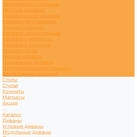
Двухъярусные кровати
Детские кровати
Дизайнерские кровати
Кровати двуспальные
Кровати домики
Кровати односпальные
Кровати с матрасом
Кровати с ящиками
Кровати тахта
Мягкие кровати
Подъемные кровати
Полутороспальные кровати
Распродажа кроватей
Столы
Стулья
Комнаты
Матрасы
Акции
...
Каталог
Диваны
Угловые диваны
Модульные диваны