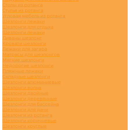
Столы из ротанга
Стулья из ротанга
Угловая мебель из ротанга
Шезлонги лежаки
Шезлонги для отдыха
Шезлонги лежаки
Диваны шезлонг
Кровати шезлонги
Лежаки для загара
Матрасы для шезлонгов
Мягкие шезлонги
Недорогие шезлонги
Пляжные лежаки
Складные шезлонги
Шезлонги алюминиевые
Шезлонги волна
Шезлонги двойные
Шезлонги деревянные
Шезлонги для бассейна
Шезлонги для дачи
Шезлонги из ротанга
Шезлонги коричневые
Шезлонги круглые