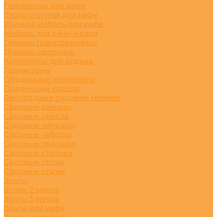
Павильоны для кафе
Столы и стулья для кафе
Уличная мебель для кафе
Мебель для дачи и сада
Диваны трансформеры
Диваны шезлонги
Комплекты для отдыха
Лаунж зоны
Обеденные комплекты
Подвесные кресла
Распродажа садовой мебели
Садовые диваны
Садовые кресла
Садовые матрасы
Садовые наборы
Садовые подушки
Садовые столики
Садовые столы
Садовые стулья
Зонты
Зонты 2 метра
Зонты 3 метра
Зонты для кафе