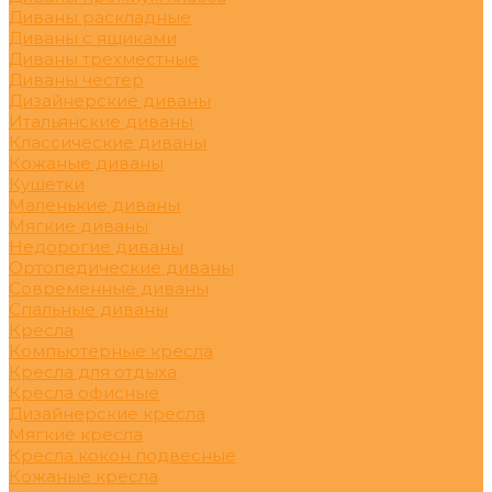
Диваны раскладные
Диваны с ящиками
Диваны трехместные
Диваны честер
Дизайнерские диваны
Итальянские диваны
Классические диваны
Кожаные диваны
Кушетки
Маленькие диваны
Мягкие диваны
Недорогие диваны
Ортопедические диваны
Современные диваны
Спальные диваны
Кресла
Компьютерные кресла
Кресла для отдыха
Кресла офисные
Дизайнерские кресла
Мягкие кресла
Кресла кокон подвесные
Кожаные кресла