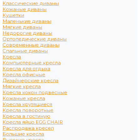
Классические диваны
Кожаные диваны
Кушетки
Маленькие диваны
Мягкие диваны
Недорогие диваны
Ортопедические диваны
Современные диваны
Спальные диваны
Кресла
Компьютерные кресла
Кресла для отдыха
Кресла офисные
Дизайнерские кресла
Мягкие кресла
Кресла кокон подвесные
Кожаные кресла
Кресла крутящиеся
Кресла поворотные
Кресла в гостиную
Кресла яйцо EGG CHAIR
Распродажа кресел
Большие кресла
Высокие кресла