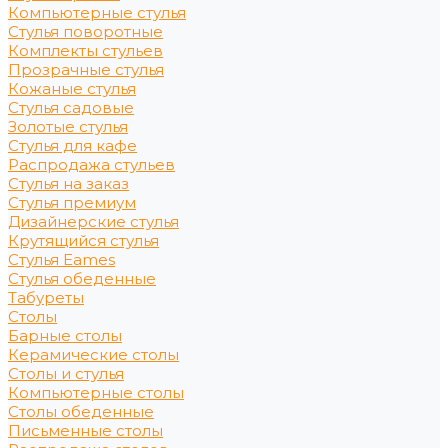
Компьютерные стулья
Стулья поворотные
Комплекты стульев
Прозрачные стулья
Кожаные стулья
Стулья садовые
Золотые стулья
Стулья для кафе
Распродажа стульев
Стулья на заказ
Стулья премиум
Дизайнерские стулья
Крутящийся стулья
Стулья Eames
Стулья обеденные
Табуреты
Столы
Барные столы
Керамические столы
Столы и стулья
Компьютерные столы
Столы обеденные
Письменные столы