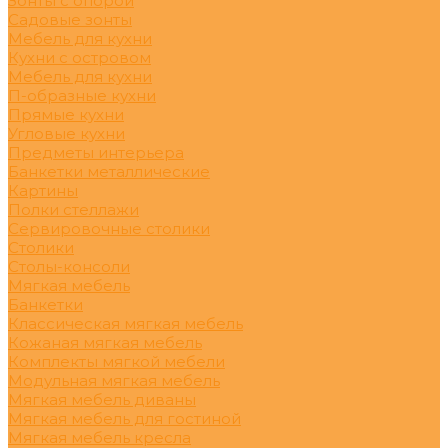
Зонты с опорой
Садовые зонты
Мебель для кухни
Кухни с островом
Мебель для кухни
П-образные кухни
Прямые кухни
Угловые кухни
Предметы интерьера
Банкетки металлические
Картины
Полки стеллажи
Сервировочные столики
Столики
Столы-консоли
Мягкая мебель
Банкетки
Классическая мягкая мебель
Кожаная мягкая мебель
Комплекты мягкой мебели
Модульная мягкая мебель
Мягкая мебель диваны
Мягкая мебель для гостиной
Мягкая мебель кресла