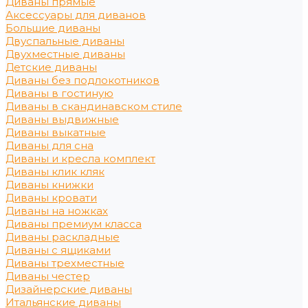
Диваны прямые
Аксессуары для диванов
Большие диваны
Двуспальные диваны
Двухместные диваны
Детские диваны
Диваны без подлокотников
Диваны в гостиную
Диваны в скандинавском стиле
Диваны выдвижные
Диваны выкатные
Диваны для сна
Диваны и кресла комплект
Диваны клик кляк
Диваны книжки
Диваны кровати
Диваны на ножках
Диваны премиум класса
Диваны раскладные
Диваны с ящиками
Диваны трехместные
Диваны честер
Дизайнерские диваны
Итальянские диваны