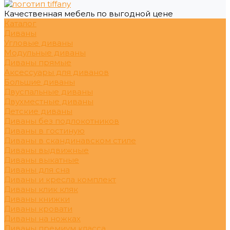
Качественная мебель по выгодной цене
Каталог
Диваны
Угловые диваны
Модульные диваны
Диваны прямые
Аксессуары для диванов
Большие диваны
Двуспальные диваны
Двухместные диваны
Детские диваны
Диваны без подлокотников
Диваны в гостиную
Диваны в скандинавском стиле
Диваны выдвижные
Диваны выкатные
Диваны для сна
Диваны и кресла комплект
Диваны клик кляк
Диваны книжки
Диваны кровати
Диваны на ножках
Диваны премиум класса