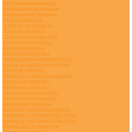
Распродажа матрасов
Матрасы односпальные
Независимые матрасы
Мягкие матрасы
Топперы на матрасы
Дорогие матрасы
Поролоновые матрасы
Кокосовые матрасы
Высокие матрасы
Латексные матрасы
Матрасы средней жесткости
Матрасы для больной спины
Жесткие матрасы
Матрасы с эффектом памяти
Зональные матрасы
Матрасы в рулоне
Двусторонние матрасы
Матрасы для пожилых
Зависимые матрасы
Матрасы для большого веса
Матрасы с нагрузкой 120-140 кг
Матрасы с нагрузкой 150-160 кг
Матрас 200 кг нагрузка
Премиум матрасы