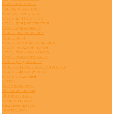
Овальные столы
Раскладные столы
Стеклянные столы
Столы для гостиной
Столы для работы стоя
Столы журнальные
Столы классические
Столы лофт
Столы на металлокаркасе
Столы на одной ножке
Столы премиум класса
Столы прямоугольные
Столы раздвижные
Столы с закругленными углами
Столы с фотопечатью
Столы с ящиками
Шатры
Беседки шатры
Большие шатры
Летние шатры
Палатки шатры
Садовые шатры
Тенты шатры