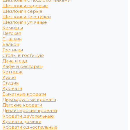
Шезлонги с подлокотниками
Шезлонги садовые
Шезлонги серые
Шезлонги текстилен
Шезлонги уличные
Комнаты
Детская
Спальня
Балкон
Гостиная
Столы в гостиную
Дача и сад
Кафе и ресторан
Коттедж
Кухня
Студия
Кровати
Выкатные кровати
Двухъярусные кровати
Детские кровати
Дизайнерские кровати
Кровати двуспальные
Кровати домики
Кровати односпальные