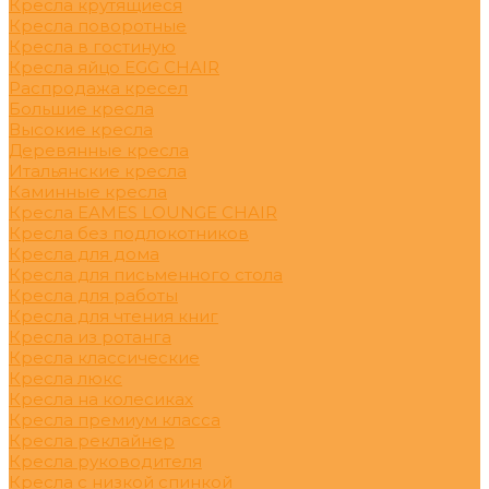
Кресла крутящиеся
Кресла поворотные
Кресла в гостиную
Кресла яйцо EGG CHAIR
Распродажа кресел
Большие кресла
Высокие кресла
Деревянные кресла
Итальянские кресла
Каминные кресла
Кресла EAMES LOUNGE CHAIR
Кресла без подлокотников
Кресла для дома
Кресла для письменного стола
Кресла для работы
Кресла для чтения книг
Кресла из ротанга
Кресла классические
Кресла люкс
Кресла на колесиках
Кресла премиум класса
Кресла реклайнер
Кресла руководителя
Кресла с низкой спинкой