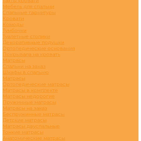
Тахты кровати
Мебель для спальни
Спальные гарнитуры
Кровати
Комоды
Тумбочки
Туалетные столики
Декоративные подушки
Ортопедические основания
Покрывала на кровать
Матрасы
Спальни на заказ
Шкафы в спальню
Матрасы
Ортопедические матрасы
Матрасы в комплекте
Матрасы недорогие
Пружинные матрасы
Матрасы на заказ
Беспружинные матрасы
Детские матрасы
Матрасы двуспальные
Тонкие матрасы
Анатомические матрасы