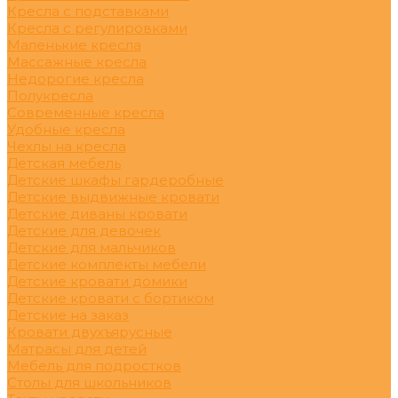
Кресла с подставками
Кресла с регулировками
Маленькие кресла
Массажные кресла
Недорогие кресла
Полукресла
Современные кресла
Удобные кресла
Чехлы на кресла
Детская мебель
Детские шкафы гардеробные
Детские выдвижные кровати
Детские диваны кровати
Детские для девочек
Детские для мальчиков
Детские комплекты мебели
Детские кровати домики
Детские кровати с бортиком
Детские на заказ
Кровати двухъярусные
Матрасы для детей
Мебель для подростков
Столы для школьников