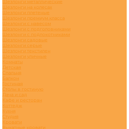
Шезлонги металлические
Шезлонги на колесах
Шезлонги плетеные
Шезлонги премиум класса
Шезлонги с навесом
Шезлонги с подголовниками
Шезлонги с подлокотниками
Шезлонги садовые
Шезлонги серые
Шезлонги текстилен
Шезлонги уличные
Комнаты
Детская
Спальня
Балкон
Гостиная
Столы в гостиную
Дача и сад
Кафе и ресторан
Коттедж
Кухня
Студия
Кровати
Выкатные кровати