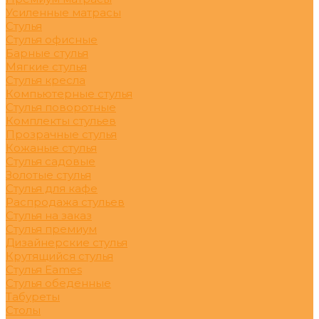
Усиленные матрасы
Стулья
Стулья офисные
Барные стулья
Мягкие стулья
Стулья кресла
Компьютерные стулья
Стулья поворотные
Комплекты стульев
Прозрачные стулья
Кожаные стулья
Стулья садовые
Золотые стулья
Стулья для кафе
Распродажа стульев
Стулья на заказ
Стулья премиум
Дизайнерские стулья
Крутящийся стулья
Стулья Eames
Стулья обеденные
Табуреты
Столы