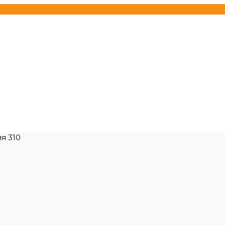
ия 310