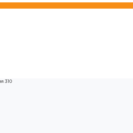
ия 310