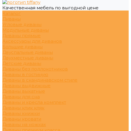
Качественная мебель по выгодной цене
Каталог
Диваны
Угловые диваны
Модульные диваны
Диваны прямые
Аксессуары для диванов
Большие диваны
Двуспальные диваны
Двухместные диваны
Детские диваны
Диваны без подлокотников
Диваны в гостиную
Диваны в скандинавском стиле
Диваны выдвижные
Диваны выкатные
Диваны для сна
Диваны и кресла комплект
Диваны клик кляк
Диваны книжки
Диваны кровати
Диваны на ножках
Диваны премиум класса