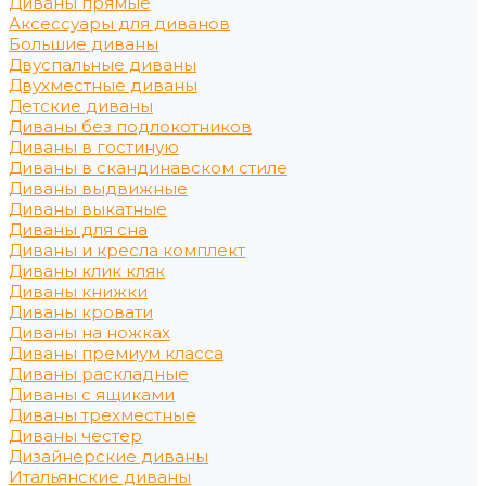
Диваны прямые
Аксессуары для диванов
Большие диваны
Двуспальные диваны
Двухместные диваны
Детские диваны
Диваны без подлокотников
Диваны в гостиную
Диваны в скандинавском стиле
Диваны выдвижные
Диваны выкатные
Диваны для сна
Диваны и кресла комплект
Диваны клик кляк
Диваны книжки
Диваны кровати
Диваны на ножках
Диваны премиум класса
Диваны раскладные
Диваны с ящиками
Диваны трехместные
Диваны честер
Дизайнерские диваны
Итальянские диваны