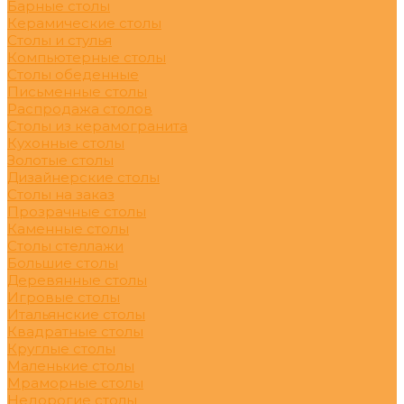
Барные столы
Керамические столы
Столы и стулья
Компьютерные столы
Столы обеденные
Письменные столы
Распродажа столов
Столы из керамогранита
Кухонные столы
Золотые столы
Дизайнерские столы
Столы на заказ
Прозрачные столы
Каменные столы
Столы стеллажи
Большие столы
Деревянные столы
Игровые столы
Итальянские столы
Квадратные столы
Круглые столы
Маленькие столы
Мраморные столы
Недорогие столы