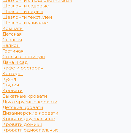
Шезлонги с подлокотниками
Шезлонги садовые
Шезлонги серые
Шезлонги текстилен
Шезлонги уличные
Комнаты
Детская
Спальня
Балкон
Гостиная
Столы в гостиную
Дача и сад
Кафе и ресторан
Коттедж
Кухня
Студия
Кровати
Выкатные кровати
Двухъярусные кровати
Детские кровати
Дизайнерские кровати
Кровати двуспальные
Кровати домики
Кровати односпальные