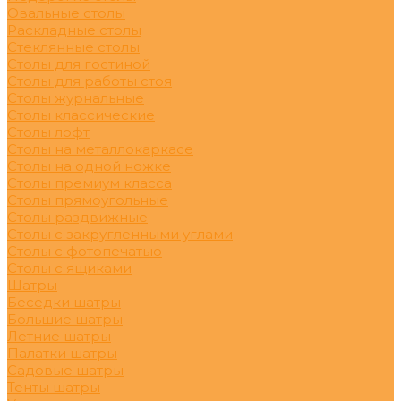
Овальные столы
Раскладные столы
Стеклянные столы
Столы для гостиной
Столы для работы стоя
Столы журнальные
Столы классические
Столы лофт
Столы на металлокаркасе
Столы на одной ножке
Столы премиум класса
Столы прямоугольные
Столы раздвижные
Столы с закругленными углами
Столы с фотопечатью
Столы с ящиками
Шатры
Беседки шатры
Большие шатры
Летние шатры
Палатки шатры
Садовые шатры
Тенты шатры