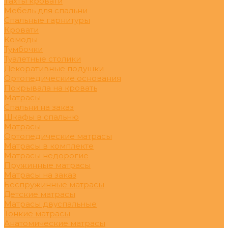
Тахты кровати
Мебель для спальни
Спальные гарнитуры
Кровати
Комоды
Тумбочки
Туалетные столики
Декоративные подушки
Ортопедические основания
Покрывала на кровать
Матрасы
Спальни на заказ
Шкафы в спальню
Матрасы
Ортопедические матрасы
Матрасы в комплекте
Матрасы недорогие
Пружинные матрасы
Матрасы на заказ
Беспружинные матрасы
Детские матрасы
Матрасы двуспальные
Тонкие матрасы
Анатомические матрасы