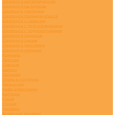
Шезлонги металлические
Шезлонги на колесах
Шезлонги плетеные
Шезлонги премиум класса
Шезлонги с навесом
Шезлонги с подголовниками
Шезлонги с подлокотниками
Шезлонги садовые
Шезлонги серые
Шезлонги текстилен
Шезлонги уличные
Комнаты
Детская
Спальня
Балкон
Гостиная
Столы в гостиную
Дача и сад
Кафе и ресторан
Коттедж
Кухня
Студия
Кровати
Выкатные кровати