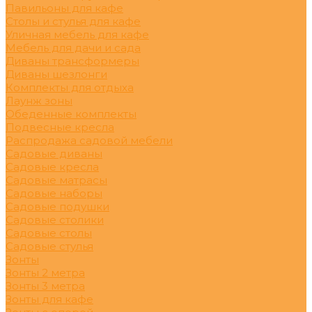
Павильоны для кафе
Столы и стулья для кафе
Уличная мебель для кафе
Мебель для дачи и сада
Диваны трансформеры
Диваны шезлонги
Комплекты для отдыха
Лаунж зоны
Обеденные комплекты
Подвесные кресла
Распродажа садовой мебели
Садовые диваны
Садовые кресла
Садовые матрасы
Садовые наборы
Садовые подушки
Садовые столики
Садовые столы
Садовые стулья
Зонты
Зонты 2 метра
Зонты 3 метра
Зонты для кафе