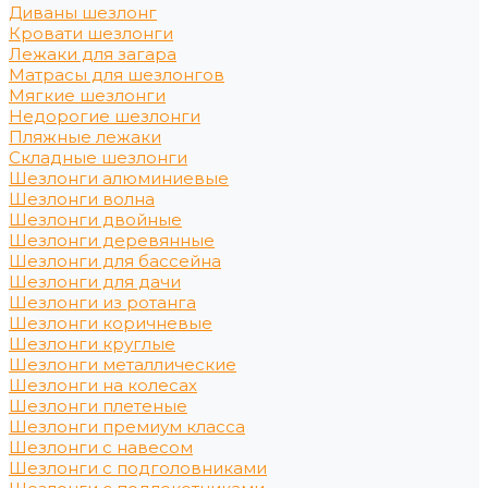
Диваны шезлонг
Кровати шезлонги
Лежаки для загара
Матрасы для шезлонгов
Мягкие шезлонги
Недорогие шезлонги
Пляжные лежаки
Складные шезлонги
Шезлонги алюминиевые
Шезлонги волна
Шезлонги двойные
Шезлонги деревянные
Шезлонги для бассейна
Шезлонги для дачи
Шезлонги из ротанга
Шезлонги коричневые
Шезлонги круглые
Шезлонги металлические
Шезлонги на колесах
Шезлонги плетеные
Шезлонги премиум класса
Шезлонги с навесом
Шезлонги с подголовниками