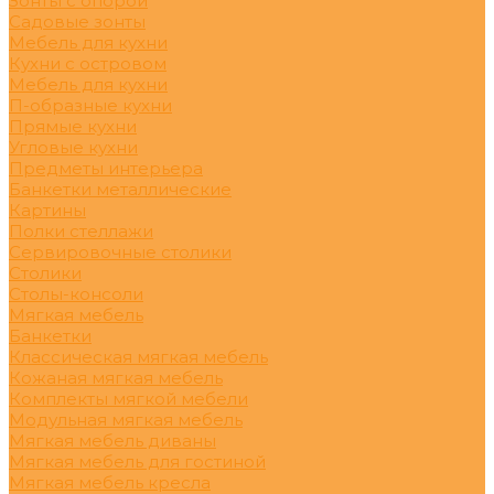
Зонты с опорой
Садовые зонты
Мебель для кухни
Кухни с островом
Мебель для кухни
П-образные кухни
Прямые кухни
Угловые кухни
Предметы интерьера
Банкетки металлические
Картины
Полки стеллажи
Сервировочные столики
Столики
Столы-консоли
Мягкая мебель
Банкетки
Классическая мягкая мебель
Кожаная мягкая мебель
Комплекты мягкой мебели
Модульная мягкая мебель
Мягкая мебель диваны
Мягкая мебель для гостиной
Мягкая мебель кресла