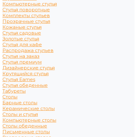
Компьютерные стулья
Стулья поворотные
Комплекты стульев
Прозрачные стулья
Кожаные стулья
Стулья садовые
Золотые стулья
Стулья для кафе
Распродажа стульев
Стулья на заказ
Стулья премиум
Дизайнерские стулья
Крутящийся стулья
Стулья Eames
Стулья обеденные
Табуреты
Столы
Барные столы
Керамические столы
Столы и стулья
Компьютерные столы
Столы обеденные
Письменные столы