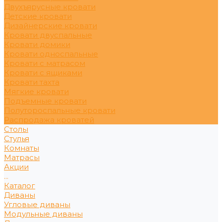
Двухъярусные кровати
Детские кровати
Дизайнерские кровати
Кровати двуспальные
Кровати домики
Кровати односпальные
Кровати с матрасом
Кровати с ящиками
Кровати тахта
Мягкие кровати
Подъемные кровати
Полутороспальные кровати
Распродажа кроватей
Столы
Стулья
Комнаты
Матрасы
Акции
...
Каталог
Диваны
Угловые диваны
Модульные диваны