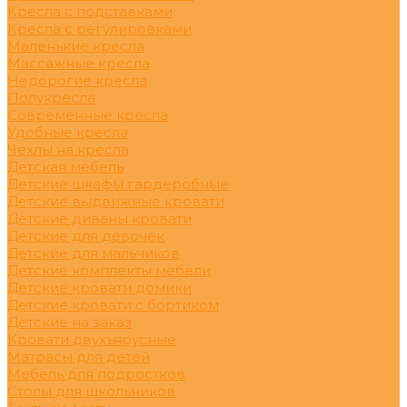
Кресла с подставками
Кресла с регулировками
Маленькие кресла
Массажные кресла
Недорогие кресла
Полукресла
Современные кресла
Удобные кресла
Чехлы на кресла
Детская мебель
Детские шкафы гардеробные
Детские выдвижные кровати
Детские диваны кровати
Детские для девочек
Детские для мальчиков
Детские комплекты мебели
Детские кровати домики
Детские кровати с бортиком
Детские на заказ
Кровати двухъярусные
Матрасы для детей
Мебель для подростков
Столы для школьников