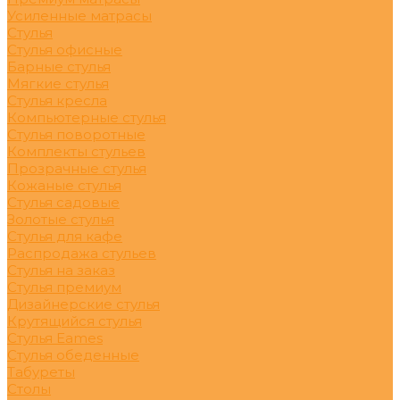
Усиленные матрасы
Стулья
Стулья офисные
Барные стулья
Мягкие стулья
Стулья кресла
Компьютерные стулья
Стулья поворотные
Комплекты стульев
Прозрачные стулья
Кожаные стулья
Стулья садовые
Золотые стулья
Стулья для кафе
Распродажа стульев
Стулья на заказ
Стулья премиум
Дизайнерские стулья
Крутящийся стулья
Стулья Eames
Стулья обеденные
Табуреты
Столы