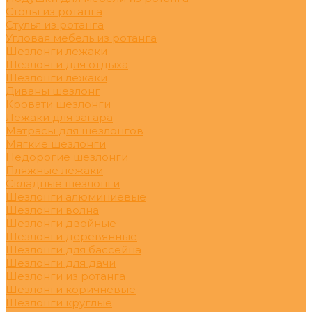
Столы из ротанга
Стулья из ротанга
Угловая мебель из ротанга
Шезлонги лежаки
Шезлонги для отдыха
Шезлонги лежаки
Диваны шезлонг
Кровати шезлонги
Лежаки для загара
Матрасы для шезлонгов
Мягкие шезлонги
Недорогие шезлонги
Пляжные лежаки
Складные шезлонги
Шезлонги алюминиевые
Шезлонги волна
Шезлонги двойные
Шезлонги деревянные
Шезлонги для бассейна
Шезлонги для дачи
Шезлонги из ротанга
Шезлонги коричневые
Шезлонги круглые