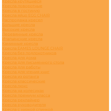
Кресла крутящиеся
Кресла поворотные
Кресла в гостиную
Кресла яйцо EGG CHAIR
Распродажа кресел
Большие кресла
Высокие кресла
Деревянные кресла
Итальянские кресла
Каминные кресла
Кресла EAMES LOUNGE CHAIR
Кресла без подлокотников
Кресла для дома
Кресла для письменного стола
Кресла для работы
Кресла для чтения книг
Кресла из ротанга
Кресла классические
Кресла люкс
Кресла на колесиках
Кресла премиум класса
Кресла реклайнер
Кресла руководителя
Кресла с низкой спинкой