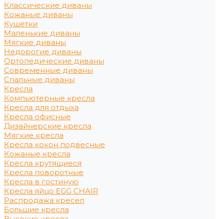
Классические диваны
Кожаные диваны
Кушетки
Маленькие диваны
Мягкие диваны
Недорогие диваны
Ортопедические диваны
Современные диваны
Спальные диваны
Кресла
Компьютерные кресла
Кресла для отдыха
Кресла офисные
Дизайнерские кресла
Мягкие кресла
Кресла кокон подвесные
Кожаные кресла
Кресла крутящиеся
Кресла поворотные
Кресла в гостиную
Кресла яйцо EGG CHAIR
Распродажа кресел
Большие кресла
Высокие кресла