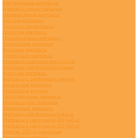
Распродажа матрасов
Матрасы односпальные
Независимые матрасы
Мягкие матрасы
Топперы на матрасы
Дорогие матрасы
Поролоновые матрасы
Кокосовые матрасы
Высокие матрасы
Латексные матрасы
Матрасы средней жесткости
Матрасы для больной спины
Жесткие матрасы
Матрасы с эффектом памяти
Зональные матрасы
Матрасы в рулоне
Двусторонние матрасы
Матрасы для пожилых
Зависимые матрасы
Матрасы для большого веса
Матрасы с нагрузкой 120-140 кг
Матрасы с нагрузкой 150-160 кг
Матрас 200 кг нагрузка
Премиум матрасы