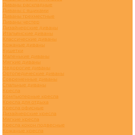
Диваны раскладные
Диваны с ящиками
Диваны трехместные
Диваны честер
Дизайнерские диваны
Итальянские диваны
Классические диваны
Кожаные диваны
Кушетки
Маленькие диваны
Мягкие диваны
Недорогие диваны
Ортопедические диваны
Современные диваны
Спальные диваны
Кресла
Компьютерные кресла
Кресла для отдыха
Кресла офисные
Дизайнерские кресла
Мягкие кресла
Кресла кокон подвесные
Кожаные кресла