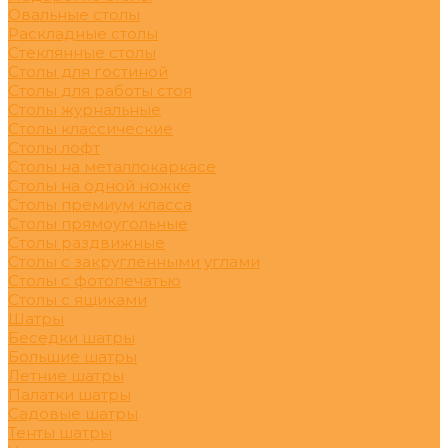
Овальные столы
Раскладные столы
Стеклянные столы
Столы для гостиной
Столы для работы стоя
Столы журнальные
Столы классические
Столы лофт
Столы на металлокаркасе
Столы на одной ножке
Столы премиум класса
Столы прямоугольные
Столы раздвижные
Столы с закругленными углами
Столы с фотопечатью
Столы с ящиками
Шатры
Беседки шатры
Большие шатры
Летние шатры
Палатки шатры
Садовые шатры
Тенты шатры