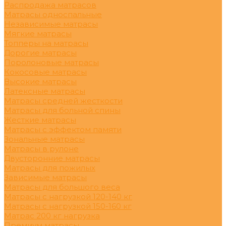
Распродажа матрасов
Матрасы односпальные
Независимые матрасы
Мягкие матрасы
Топперы на матрасы
Дорогие матрасы
Поролоновые матрасы
Кокосовые матрасы
Высокие матрасы
Латексные матрасы
Матрасы средней жесткости
Матрасы для больной спины
Жесткие матрасы
Матрасы с эффектом памяти
Зональные матрасы
Матрасы в рулоне
Двусторонние матрасы
Матрасы для пожилых
Зависимые матрасы
Матрасы для большого веса
Матрасы с нагрузкой 120-140 кг
Матрасы с нагрузкой 150-160 кг
Матрас 200 кг нагрузка
Премиум матрасы