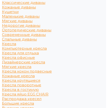
Классические диваны
Кожаные диваны
Кушетки
Маленькие диваны
Мягкие диваны
Недорогие диваны
Ортопедические диваны
Современные диваны
Спальные диваны
Кресла
Компьютерные кресла
Кресла для отдыха
Кресла офисные
Дизайнерские кресла
Мягкие кресла
Кресла кокон подвесные
Кожаные кресла
Кресла крутящиеся
Кресла поворотные
Кресла в гостиную
Кресла яйцо EGG CHAIR
Распродажа кресел
Большие кресла
Высокие кресла