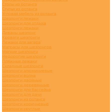
Столы из ротанга
Стулья из ротанга
Угловая мебель из ротанга
Шезлонги лежаки
Шезлонги для отдыха
Шезлонги лежаки
Диваны шезлонг
Кровати шезлонги
Лежаки для загара
Матрасы для шезлонгов
Мягкие шезлонги
Недорогие шезлонги
Пляжные лежаки
Складные шезлонги
Шезлонги алюминиевые
Шезлонги волна
Шезлонги двойные
Шезлонги деревянные
Шезлонги для бассейна
Шезлонги для дачи
Шезлонги из ротанга
Шезлонги коричневые
Шезлонги круглые