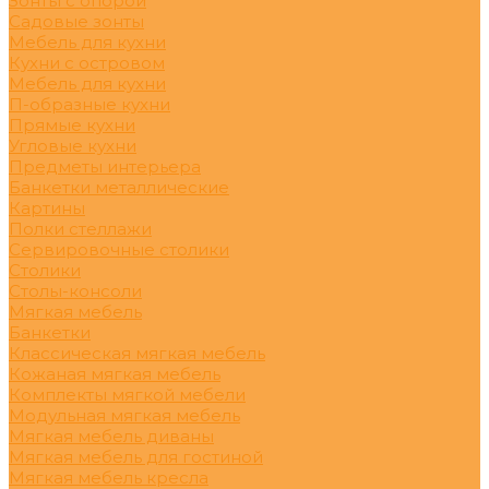
Зонты с опорой
Садовые зонты
Мебель для кухни
Кухни с островом
Мебель для кухни
П-образные кухни
Прямые кухни
Угловые кухни
Предметы интерьера
Банкетки металлические
Картины
Полки стеллажи
Сервировочные столики
Столики
Столы-консоли
Мягкая мебель
Банкетки
Классическая мягкая мебель
Кожаная мягкая мебель
Комплекты мягкой мебели
Модульная мягкая мебель
Мягкая мебель диваны
Мягкая мебель для гостиной
Мягкая мебель кресла