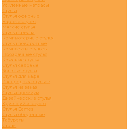
Усиленные матрасы
Стулья
Стулья офисные
Барные стулья
Мягкие стулья
Стулья кресла
Компьютерные стулья
Стулья поворотные
Комплекты стульев
Прозрачные стулья
Кожаные стулья
Стулья садовые
Золотые стулья
Стулья для кафе
Распродажа стульев
Стулья на заказ
Стулья премиум
Дизайнерские стулья
Крутящийся стулья
Стулья Eames
Стулья обеденные
Табуреты
Столы