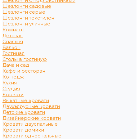
Шезлонги с подлокотниками
Шезлонги садовые
Шезлонги серые
Шезлонги текстилен
Шезлонги уличные
Комнаты
Детская
Спальня
Балкон
Гостиная
Столы в гостиную
Дача и сад
Кафе и ресторан
Коттедж
Кухня
Студия
Кровати
Выкатные кровати
Двухъярусные кровати
Детские кровати
Дизайнерские кровати
Кровати двуспальные
Кровати домики
Кровати односпальные