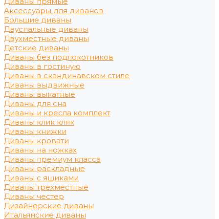
Диваны прямые
Аксессуары для диванов
Большие диваны
Двуспальные диваны
Двухместные диваны
Детские диваны
Диваны без подлокотников
Диваны в гостиную
Диваны в скандинавском стиле
Диваны выдвижные
Диваны выкатные
Диваны для сна
Диваны и кресла комплект
Диваны клик кляк
Диваны книжки
Диваны кровати
Диваны на ножках
Диваны премиум класса
Диваны раскладные
Диваны с ящиками
Диваны трехместные
Диваны честер
Дизайнерские диваны
Итальянские диваны