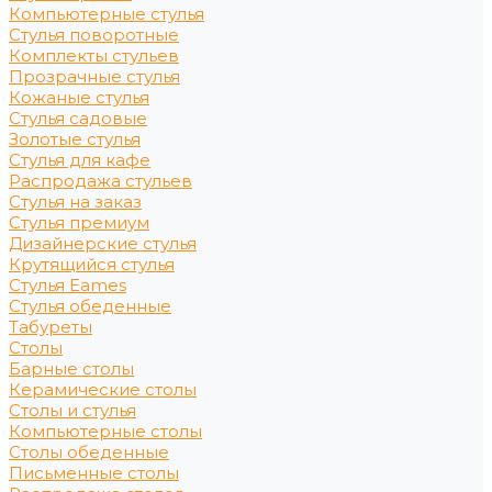
Компьютерные стулья
Стулья поворотные
Комплекты стульев
Прозрачные стулья
Кожаные стулья
Стулья садовые
Золотые стулья
Стулья для кафе
Распродажа стульев
Стулья на заказ
Стулья премиум
Дизайнерские стулья
Крутящийся стулья
Стулья Eames
Стулья обеденные
Табуреты
Столы
Барные столы
Керамические столы
Столы и стулья
Компьютерные столы
Столы обеденные
Письменные столы