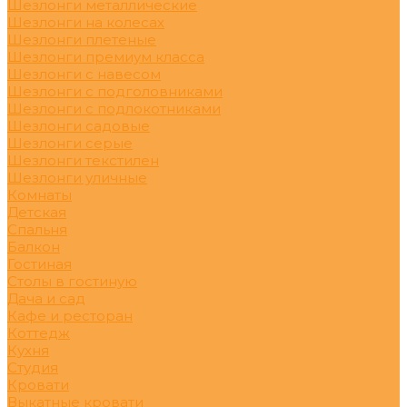
Шезлонги металлические
Шезлонги на колесах
Шезлонги плетеные
Шезлонги премиум класса
Шезлонги с навесом
Шезлонги с подголовниками
Шезлонги с подлокотниками
Шезлонги садовые
Шезлонги серые
Шезлонги текстилен
Шезлонги уличные
Комнаты
Детская
Спальня
Балкон
Гостиная
Столы в гостиную
Дача и сад
Кафе и ресторан
Коттедж
Кухня
Студия
Кровати
Выкатные кровати