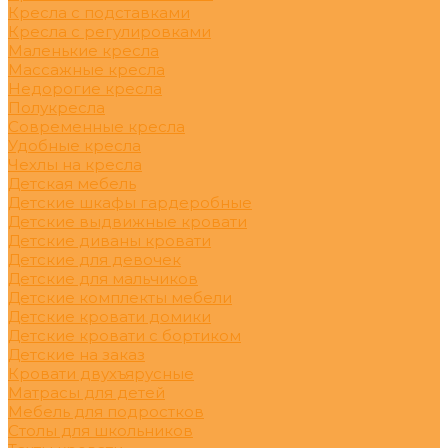
Кресла с подставками
Кресла с регулировками
Маленькие кресла
Массажные кресла
Недорогие кресла
Полукресла
Современные кресла
Удобные кресла
Чехлы на кресла
Детская мебель
Детские шкафы гардеробные
Детские выдвижные кровати
Детские диваны кровати
Детские для девочек
Детские для мальчиков
Детские комплекты мебели
Детские кровати домики
Детские кровати с бортиком
Детские на заказ
Кровати двухъярусные
Матрасы для детей
Мебель для подростков
Столы для школьников