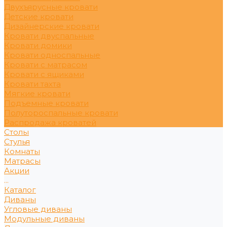
Двухъярусные кровати
Детские кровати
Дизайнерские кровати
Кровати двуспальные
Кровати домики
Кровати односпальные
Кровати с матрасом
Кровати с ящиками
Кровати тахта
Мягкие кровати
Подъемные кровати
Полутороспальные кровати
Распродажа кроватей
Столы
Стулья
Комнаты
Матрасы
Акции
...
Каталог
Диваны
Угловые диваны
Модульные диваны