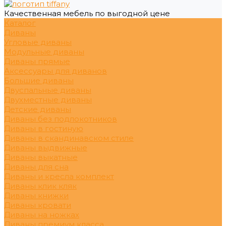
Качественная мебель по выгодной цене
Каталог
Диваны
Угловые диваны
Модульные диваны
Диваны прямые
Аксессуары для диванов
Большие диваны
Двуспальные диваны
Двухместные диваны
Детские диваны
Диваны без подлокотников
Диваны в гостиную
Диваны в скандинавском стиле
Диваны выдвижные
Диваны выкатные
Диваны для сна
Диваны и кресла комплект
Диваны клик кляк
Диваны книжки
Диваны кровати
Диваны на ножках
Диваны премиум класса