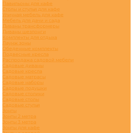
Павильоны для кафе
Столы и стулья для кафе
Уличная мебель для кафе
Мебель для дачи и сада
Диваны трансформеры
Диваны шезлонги
Комплекты для отдыха
Лаунж зоны
Обеденные комплекты
Подвесные кресла
Распродажа садовой мебели
Садовые диваны
Садовые кресла
Садовые матрасы
Садовые наборы
Садовые подушки
Садовые столики
Садовые столы
Садовые стулья
Зонты
Зонты 2 метра
Зонты 3 метра
Зонты для кафе