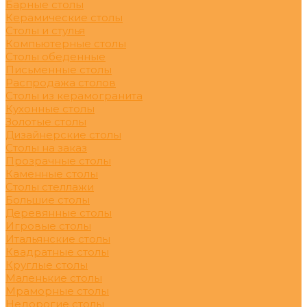
Барные столы
Керамические столы
Столы и стулья
Компьютерные столы
Столы обеденные
Письменные столы
Распродажа столов
Столы из керамогранита
Кухонные столы
Золотые столы
Дизайнерские столы
Столы на заказ
Прозрачные столы
Каменные столы
Столы стеллажи
Большие столы
Деревянные столы
Игровые столы
Итальянские столы
Квадратные столы
Круглые столы
Маленькие столы
Мраморные столы
Недорогие столы