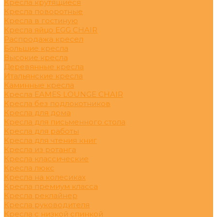
Кресла крутящиеся
Кресла поворотные
Кресла в гостиную
Кресла яйцо EGG CHAIR
Распродажа кресел
Большие кресла
Высокие кресла
Деревянные кресла
Итальянские кресла
Каминные кресла
Кресла EAMES LOUNGE CHAIR
Кресла без подлокотников
Кресла для дома
Кресла для письменного стола
Кресла для работы
Кресла для чтения книг
Кресла из ротанга
Кресла классические
Кресла люкс
Кресла на колесиках
Кресла премиум класса
Кресла реклайнер
Кресла руководителя
Кресла с низкой спинкой