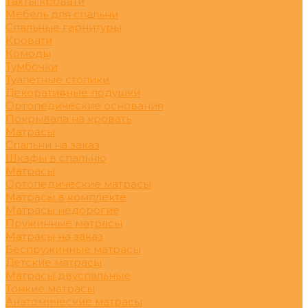
Тахты кровати
Мебель для спальни
Спальные гарнитуры
Кровати
Комоды
Тумбочки
Туалетные столики
Декоративные подушки
Ортопедические основания
Покрывала на кровать
Матрасы
Спальни на заказ
Шкафы в спальню
Матрасы
Ортопедические матрасы
Матрасы в комплекте
Матрасы недорогие
Пружинные матрасы
Матрасы на заказ
Беспружинные матрасы
Детские матрасы
Матрасы двуспальные
Тонкие матрасы
Анатомические матрасы