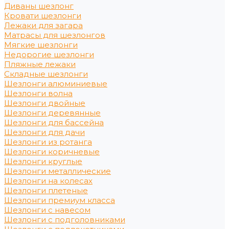
Диваны шезлонг
Кровати шезлонги
Лежаки для загара
Матрасы для шезлонгов
Мягкие шезлонги
Недорогие шезлонги
Пляжные лежаки
Складные шезлонги
Шезлонги алюминиевые
Шезлонги волна
Шезлонги двойные
Шезлонги деревянные
Шезлонги для бассейна
Шезлонги для дачи
Шезлонги из ротанга
Шезлонги коричневые
Шезлонги круглые
Шезлонги металлические
Шезлонги на колесах
Шезлонги плетеные
Шезлонги премиум класса
Шезлонги с навесом
Шезлонги с подголовниками