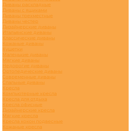
Диваны раскладные
Диваны с ящиками
Диваны трехместные
Диваны честер
Дизайнерские диваны
Итальянские диваны
Классические диваны
Кожаные диваны
Кушетки
Маленькие диваны
Мягкие диваны
Недорогие диваны
Ортопедические диваны
Современные диваны
Спальные диваны
Кресла
Компьютерные кресла
Кресла для отдыха
Кресла офисные
Дизайнерские кресла
Мягкие кресла
Кресла кокон подвесные
Кожаные кресла