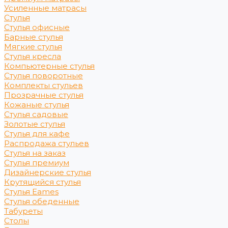
Усиленные матрасы
Стулья
Стулья офисные
Барные стулья
Мягкие стулья
Стулья кресла
Компьютерные стулья
Стулья поворотные
Комплекты стульев
Прозрачные стулья
Кожаные стулья
Стулья садовые
Золотые стулья
Стулья для кафе
Распродажа стульев
Стулья на заказ
Стулья премиум
Дизайнерские стулья
Крутящийся стулья
Стулья Eames
Стулья обеденные
Табуреты
Столы