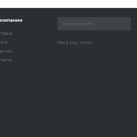
компании
тавка
ата
Мы в соц. сетях
антии
такты