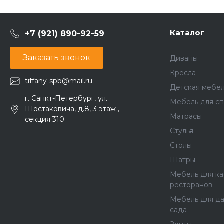
Каталог
+7 (921) 890-92-59
Заказать звонок
Диваны
Кресла
tiffany-spb@mail.ru
Детская мебе
г. Санкт-Петербург, ул.
Мебель для сп
Шостаковича, д.8, 3 этаж ,
Матрасы
секция 310
Стулья
Столы
Шатры
Мебель для ка
ресторанов
Мебель для да
сада