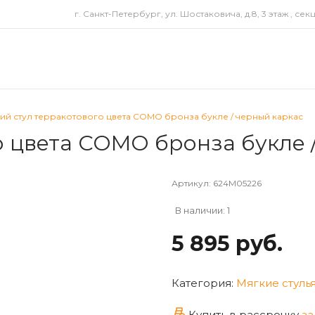
г. Санкт-Петербург, ул. Шостаковича, д.8, 3 этаж , сек
ий стул терракотового цвета COMO бронза букле / черный каркас
о цвета COMO бронза букле 
Артикул:
624M05226
В наличии: 1
5 895 руб.
Категория:
Мягкие стуль
Купить в рассрочку
з