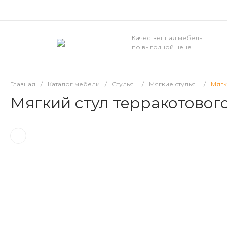
Качественная мебель
по выгодной цене
Главная
/
Каталог мебели
/
Стулья
/
Мягкие стулья
/
Мягк
Мягкий стул терракотовог