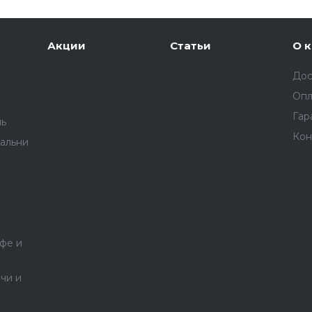
Акции
Cтатьи
О 
Дос
Опл
Гар
ль
Кон
альни
фе и
чи и