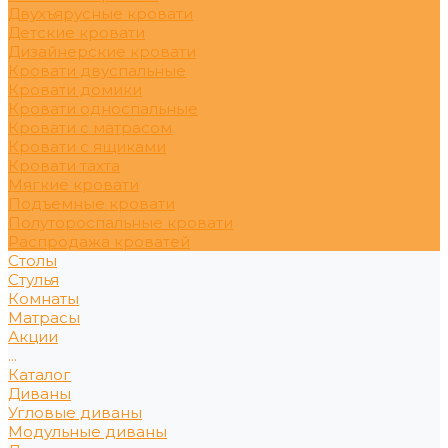
Двухъярусные кровати
Детские кровати
Дизайнерские кровати
Кровати двуспальные
Кровати домики
Кровати односпальные
Кровати с матрасом
Кровати с ящиками
Кровати тахта
Мягкие кровати
Подъемные кровати
Полутороспальные кровати
Распродажа кроватей
Столы
Стулья
Комнаты
Матрасы
Акции
...
Каталог
Диваны
Угловые диваны
Модульные диваны