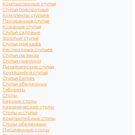
Компьютерные стулья
Стулья поворотные
Комплекты стульев
Прозрачные стулья
Кожаные стулья
Стулья садовые
Золотые стулья
Стулья для кафе
Распродажа стульев
Стулья на заказ
Стулья премиум
Дизайнерские стулья
Крутящийся стулья
Стулья Eames
Стулья обеденные
Табуреты
Столы
Барные столы
Керамические столы
Столы и стулья
Компьютерные столы
Столы обеденные
Письменные столы