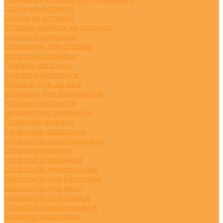
Столы из ротанга
Стулья из ротанга
Угловая мебель из ротанга
Шезлонги лежаки
Шезлонги для отдыха
Шезлонги лежаки
Диваны шезлонг
Кровати шезлонги
Лежаки для загара
Матрасы для шезлонгов
Мягкие шезлонги
Недорогие шезлонги
Пляжные лежаки
Складные шезлонги
Шезлонги алюминиевые
Шезлонги волна
Шезлонги двойные
Шезлонги деревянные
Шезлонги для бассейна
Шезлонги для дачи
Шезлонги из ротанга
Шезлонги коричневые
Шезлонги круглые