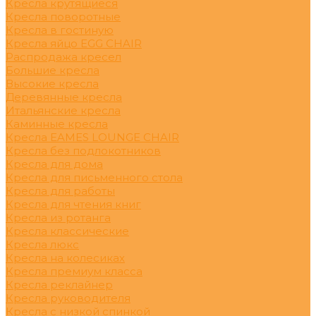
Кресла крутящиеся
Кресла поворотные
Кресла в гостиную
Кресла яйцо EGG CHAIR
Распродажа кресел
Большие кресла
Высокие кресла
Деревянные кресла
Итальянские кресла
Каминные кресла
Кресла EAMES LOUNGE CHAIR
Кресла без подлокотников
Кресла для дома
Кресла для письменного стола
Кресла для работы
Кресла для чтения книг
Кресла из ротанга
Кресла классические
Кресла люкс
Кресла на колесиках
Кресла премиум класса
Кресла реклайнер
Кресла руководителя
Кресла с низкой спинкой