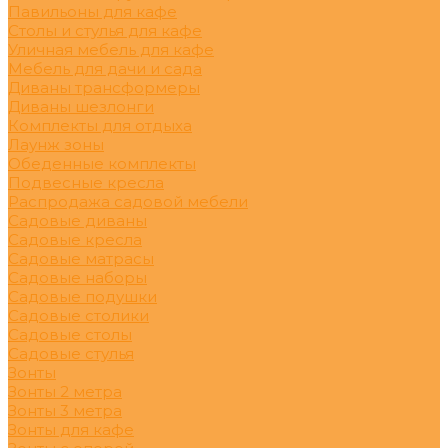
Павильоны для кафе
Столы и стулья для кафе
Уличная мебель для кафе
Мебель для дачи и сада
Диваны трансформеры
Диваны шезлонги
Комплекты для отдыха
Лаунж зоны
Обеденные комплекты
Подвесные кресла
Распродажа садовой мебели
Садовые диваны
Садовые кресла
Садовые матрасы
Садовые наборы
Садовые подушки
Садовые столики
Садовые столы
Садовые стулья
Зонты
Зонты 2 метра
Зонты 3 метра
Зонты для кафе