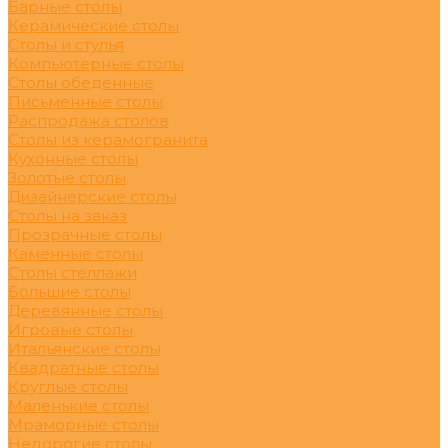
Барные столы
Керамические столы
Столы и стулья
Компьютерные столы
Столы обеденные
Письменные столы
Распродажа столов
Столы из керамогранита
Кухонные столы
Золотые столы
Дизайнерские столы
Столы на заказ
Прозрачные столы
Каменные столы
Столы стеллажи
Большие столы
Деревянные столы
Игровые столы
Итальянские столы
Квадратные столы
Круглые столы
Маленькие столы
Мраморные столы
Недорогие столы