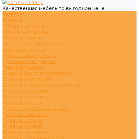
Качественная мебель по выгодной цене
Каталог
Диваны
Угловые диваны
Модульные диваны
Диваны прямые
Аксессуары для диванов
Большие диваны
Двуспальные диваны
Двухместные диваны
Детские диваны
Диваны без подлокотников
Диваны в гостиную
Диваны в скандинавском стиле
Диваны выдвижные
Диваны выкатные
Диваны для сна
Диваны и кресла комплект
Диваны клик кляк
Диваны книжки
Диваны кровати
Диваны на ножках
Диваны премиум класса