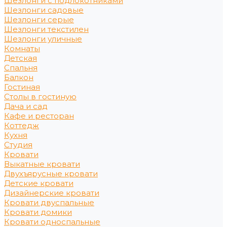
Шезлонги с подлокотниками
Шезлонги садовые
Шезлонги серые
Шезлонги текстилен
Шезлонги уличные
Комнаты
Детская
Спальня
Балкон
Гостиная
Столы в гостиную
Дача и сад
Кафе и ресторан
Коттедж
Кухня
Студия
Кровати
Выкатные кровати
Двухъярусные кровати
Детские кровати
Дизайнерские кровати
Кровати двуспальные
Кровати домики
Кровати односпальные