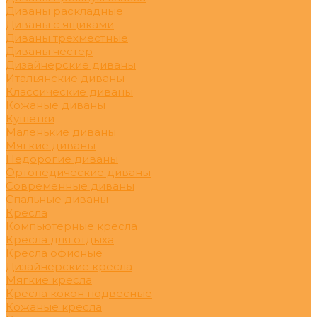
Диваны раскладные
Диваны с ящиками
Диваны трехместные
Диваны честер
Дизайнерские диваны
Итальянские диваны
Классические диваны
Кожаные диваны
Кушетки
Маленькие диваны
Мягкие диваны
Недорогие диваны
Ортопедические диваны
Современные диваны
Спальные диваны
Кресла
Компьютерные кресла
Кресла для отдыха
Кресла офисные
Дизайнерские кресла
Мягкие кресла
Кресла кокон подвесные
Кожаные кресла