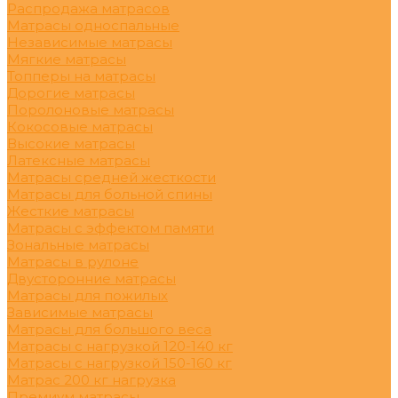
Распродажа матрасов
Матрасы односпальные
Независимые матрасы
Мягкие матрасы
Топперы на матрасы
Дорогие матрасы
Поролоновые матрасы
Кокосовые матрасы
Высокие матрасы
Латексные матрасы
Матрасы средней жесткости
Матрасы для больной спины
Жесткие матрасы
Матрасы с эффектом памяти
Зональные матрасы
Матрасы в рулоне
Двусторонние матрасы
Матрасы для пожилых
Зависимые матрасы
Матрасы для большого веса
Матрасы с нагрузкой 120-140 кг
Матрасы с нагрузкой 150-160 кг
Матрас 200 кг нагрузка
Премиум матрасы