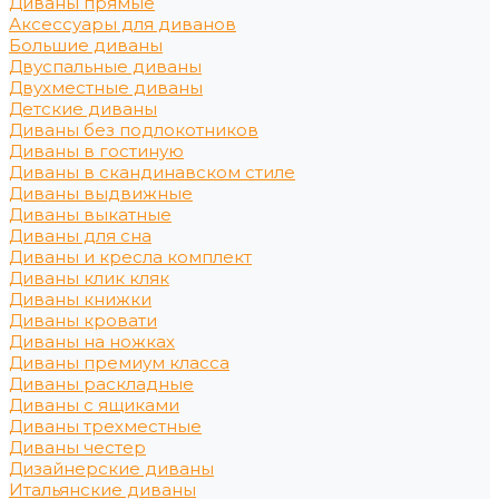
Диваны прямые
Аксессуары для диванов
Большие диваны
Двуспальные диваны
Двухместные диваны
Детские диваны
Диваны без подлокотников
Диваны в гостиную
Диваны в скандинавском стиле
Диваны выдвижные
Диваны выкатные
Диваны для сна
Диваны и кресла комплект
Диваны клик кляк
Диваны книжки
Диваны кровати
Диваны на ножках
Диваны премиум класса
Диваны раскладные
Диваны с ящиками
Диваны трехместные
Диваны честер
Дизайнерские диваны
Итальянские диваны