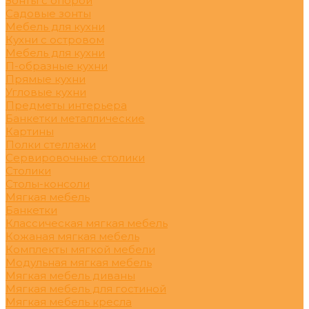
Зонты с опорой
Садовые зонты
Мебель для кухни
Кухни с островом
Мебель для кухни
П-образные кухни
Прямые кухни
Угловые кухни
Предметы интерьера
Банкетки металлические
Картины
Полки стеллажи
Сервировочные столики
Столики
Столы-консоли
Мягкая мебель
Банкетки
Классическая мягкая мебель
Кожаная мягкая мебель
Комплекты мягкой мебели
Модульная мягкая мебель
Мягкая мебель диваны
Мягкая мебель для гостиной
Мягкая мебель кресла