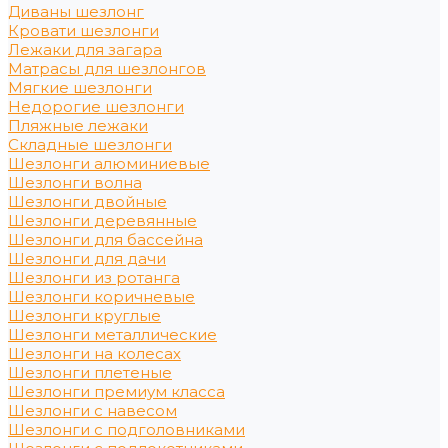
Диваны шезлонг
Кровати шезлонги
Лежаки для загара
Матрасы для шезлонгов
Мягкие шезлонги
Недорогие шезлонги
Пляжные лежаки
Складные шезлонги
Шезлонги алюминиевые
Шезлонги волна
Шезлонги двойные
Шезлонги деревянные
Шезлонги для бассейна
Шезлонги для дачи
Шезлонги из ротанга
Шезлонги коричневые
Шезлонги круглые
Шезлонги металлические
Шезлонги на колесах
Шезлонги плетеные
Шезлонги премиум класса
Шезлонги с навесом
Шезлонги с подголовниками