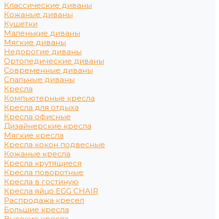
Классические диваны
Кожаные диваны
Кушетки
Маленькие диваны
Мягкие диваны
Недорогие диваны
Ортопедические диваны
Современные диваны
Спальные диваны
Кресла
Компьютерные кресла
Кресла для отдыха
Кресла офисные
Дизайнерские кресла
Мягкие кресла
Кресла кокон подвесные
Кожаные кресла
Кресла крутящиеся
Кресла поворотные
Кресла в гостиную
Кресла яйцо EGG CHAIR
Распродажа кресел
Большие кресла
Высокие кресла