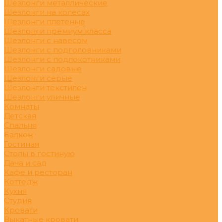
Шезлонги металлические
Шезлонги на колесах
Шезлонги плетеные
Шезлонги премиум класса
Шезлонги с навесом
Шезлонги с подголовниками
Шезлонги с подлокотниками
Шезлонги садовые
Шезлонги серые
Шезлонги текстилен
Шезлонги уличные
Комнаты
Детская
Спальня
Балкон
Гостиная
Столы в гостиную
Дача и сад
Кафе и ресторан
Коттедж
Кухня
Студия
Кровати
Выкатные кровати