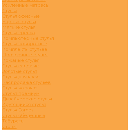
Усиленные матрасы
Стулья
Стулья офисные
Барные стулья
Мягкие стулья
Стулья кресла
Компьютерные стулья
Стулья поворотные
Комплекты стульев
Прозрачные стулья
Кожаные стулья
Стулья садовые
Золотые стулья
Стулья для кафе
Распродажа стульев
Стулья на заказ
Стулья премиум
Дизайнерские стулья
Крутящийся стулья
Стулья Eames
Стулья обеденные
Табуреты
Столы