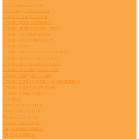
Овальные столы
Раскладные столы
Стеклянные столы
Столы для гостиной
Столы для работы стоя
Столы журнальные
Столы классические
Столы лофт
Столы на металлокаркасе
Столы на одной ножке
Столы премиум класса
Столы прямоугольные
Столы раздвижные
Столы с закругленными углами
Столы с фотопечатью
Столы с ящиками
Шатры
Беседки шатры
Большие шатры
Летние шатры
Палатки шатры
Садовые шатры
Тенты шатры