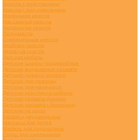
Кресла с подставками
Кресла с регулировками
Маленькие кресла
Массажные кресла
Недорогие кресла
Полукресла
Современные кресла
Удобные кресла
Чехлы на кресла
Детская мебель
Детские шкафы гардеробные
Детские выдвижные кровати
Детские диваны кровати
Детские для девочек
Детские для мальчиков
Детские комплекты мебели
Детские кровати домики
Детские кровати с бортиком
Детские на заказ
Кровати двухъярусные
Матрасы для детей
Мебель для подростков
Столы для школьников