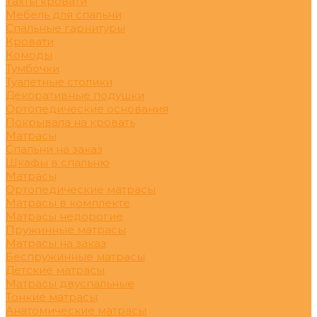
Тахты кровати
Мебель для спальни
Спальные гарнитуры
Кровати
Комоды
Тумбочки
Туалетные столики
Декоративные подушки
Ортопедические основания
Покрывала на кровать
Матрасы
Спальни на заказ
Шкафы в спальню
Матрасы
Ортопедические матрасы
Матрасы в комплекте
Матрасы недорогие
Пружинные матрасы
Матрасы на заказ
Беспружинные матрасы
Детские матрасы
Матрасы двуспальные
Тонкие матрасы
Анатомические матрасы