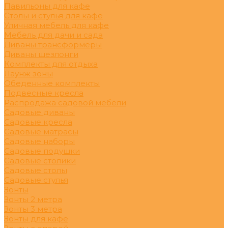
Павильоны для кафе
Столы и стулья для кафе
Уличная мебель для кафе
Мебель для дачи и сада
Диваны трансформеры
Диваны шезлонги
Комплекты для отдыха
Лаунж зоны
Обеденные комплекты
Подвесные кресла
Распродажа садовой мебели
Садовые диваны
Садовые кресла
Садовые матрасы
Садовые наборы
Садовые подушки
Садовые столики
Садовые столы
Садовые стулья
Зонты
Зонты 2 метра
Зонты 3 метра
Зонты для кафе