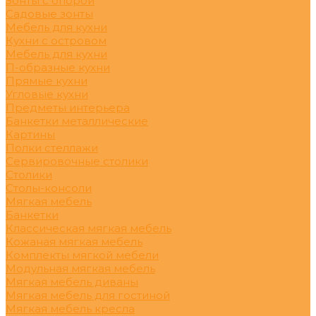
Зонты с опорой
Садовые зонты
Мебель для кухни
Кухни с островом
Мебель для кухни
П-образные кухни
Прямые кухни
Угловые кухни
Предметы интерьера
Банкетки металлические
Картины
Полки стеллажи
Сервировочные столики
Столики
Столы-консоли
Мягкая мебель
Банкетки
Классическая мягкая мебель
Кожаная мягкая мебель
Комплекты мягкой мебели
Модульная мягкая мебель
Мягкая мебель диваны
Мягкая мебель для гостиной
Мягкая мебель кресла