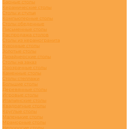
Барные столы
Керамические столы
Столы и стулья
Компьютерные столы
Столы обеденные
Письменные столы
Распродажа столов
Столы из керамогранита
Кухонные столы
Золотые столы
Дизайнерские столы
Столы на заказ
Прозрачные столы
Каменные столы
Столы стеллажи
Большие столы
Деревянные столы
Игровые столы
Итальянские столы
Квадратные столы
Круглые столы
Маленькие столы
Мраморные столы
Недорогие столы