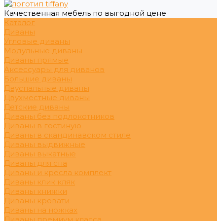
Качественная мебель по выгодной цене
Каталог
Диваны
Угловые диваны
Модульные диваны
Диваны прямые
Аксессуары для диванов
Большие диваны
Двуспальные диваны
Двухместные диваны
Детские диваны
Диваны без подлокотников
Диваны в гостиную
Диваны в скандинавском стиле
Диваны выдвижные
Диваны выкатные
Диваны для сна
Диваны и кресла комплект
Диваны клик кляк
Диваны книжки
Диваны кровати
Диваны на ножках
Диваны премиум класса