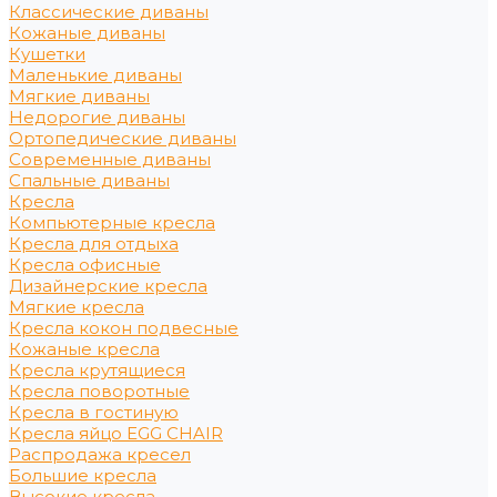
Классические диваны
Кожаные диваны
Кушетки
Маленькие диваны
Мягкие диваны
Недорогие диваны
Ортопедические диваны
Современные диваны
Спальные диваны
Кресла
Компьютерные кресла
Кресла для отдыха
Кресла офисные
Дизайнерские кресла
Мягкие кресла
Кресла кокон подвесные
Кожаные кресла
Кресла крутящиеся
Кресла поворотные
Кресла в гостиную
Кресла яйцо EGG CHAIR
Распродажа кресел
Большие кресла
Высокие кресла