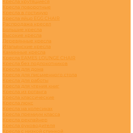
Кресла крутящиеся
Кресла поворотные
Кресла в гостиную
Кресла яйцо EGG CHAIR
Распродажа кресел
Большие кресла
Высокие кресла
Деревянные кресла
Итальянские кресла
Каминные кресла
Кресла EAMES LOUNGE CHAIR
Кресла без подлокотников
Кресла для дома
Кресла для письменного стола
Кресла для работы
Кресла для чтения книг
Кресла из ротанга
Кресла классические
Кресла люкс
Кресла на колесиках
Кресла премиум класса
Кресла реклайнер
Кресла руководителя
Кресла с низкой спинкой