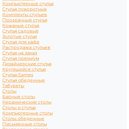
Компьютерные стулья
Стулья поворотные
Комплекты стульев
Прозрачные стулья
Кожаные стулья
Стулья садовые
Золотые стулья
Стулья для кафе
Распродажа стульев
Стулья на заказ
Стулья премиум
Дизайнерские стулья
Крутящийся стулья
Стулья Eames
Стулья обеденные
Табуреты
Столы
Барные столы
Керамические столы
Столы и стулья
Компьютерные столы
Столы обеденные
Письменные столы