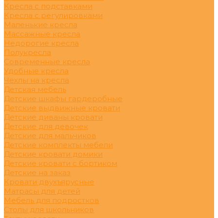
Кресла с подставками
Кресла с регулировками
Маленькие кресла
Массажные кресла
Недорогие кресла
Полукресла
Современные кресла
Удобные кресла
Чехлы на кресла
Детская мебель
Детские шкафы гардеробные
Детские выдвижные кровати
Детские диваны кровати
Детские для девочек
Детские для мальчиков
Детские комплекты мебели
Детские кровати домики
Детские кровати с бортиком
Детские на заказ
Кровати двухъярусные
Матрасы для детей
Мебель для подростков
Столы для школьников