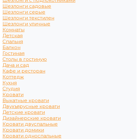
Шезлонги с подлокотниками
Шезлонги садовые
Шезлонги серые
Шезлонги текстилен
Шезлонги уличные
Комнаты
Детская
Спальня
Балкон
Гостиная
Столы в гостиную
Дача и сад
Кафе и ресторан
Коттедж
Кухня
Студия
Кровати
Выкатные кровати
Двухъярусные кровати
Детские кровати
Дизайнерские кровати
Кровати двуспальные
Кровати домики
Кровати односпальные