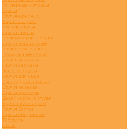
Усиленные матрасы
Стулья
Стулья офисные
Барные стулья
Мягкие стулья
Стулья кресла
Компьютерные стулья
Стулья поворотные
Комплекты стульев
Прозрачные стулья
Кожаные стулья
Стулья садовые
Золотые стулья
Стулья для кафе
Распродажа стульев
Стулья на заказ
Стулья премиум
Дизайнерские стулья
Крутящийся стулья
Стулья Eames
Стулья обеденные
Табуреты
Столы