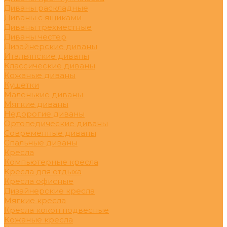
Диваны раскладные
Диваны с ящиками
Диваны трехместные
Диваны честер
Дизайнерские диваны
Итальянские диваны
Классические диваны
Кожаные диваны
Кушетки
Маленькие диваны
Мягкие диваны
Недорогие диваны
Ортопедические диваны
Современные диваны
Спальные диваны
Кресла
Компьютерные кресла
Кресла для отдыха
Кресла офисные
Дизайнерские кресла
Мягкие кресла
Кресла кокон подвесные
Кожаные кресла