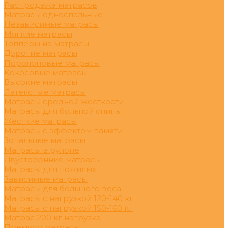
Распродажа матрасов
Матрасы односпальные
Независимые матрасы
Мягкие матрасы
Топперы на матрасы
Дорогие матрасы
Поролоновые матрасы
Кокосовые матрасы
Высокие матрасы
Латексные матрасы
Матрасы средней жесткости
Матрасы для больной спины
Жесткие матрасы
Матрасы с эффектом памяти
Зональные матрасы
Матрасы в рулоне
Двусторонние матрасы
Матрасы для пожилых
Зависимые матрасы
Матрасы для большого веса
Матрасы с нагрузкой 120-140 кг
Матрасы с нагрузкой 150-160 кг
Матрас 200 кг нагрузка
Премиум матрасы