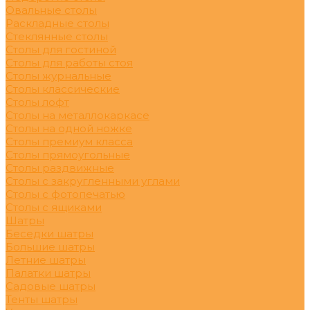
Овальные столы
Раскладные столы
Стеклянные столы
Столы для гостиной
Столы для работы стоя
Столы журнальные
Столы классические
Столы лофт
Столы на металлокаркасе
Столы на одной ножке
Столы премиум класса
Столы прямоугольные
Столы раздвижные
Столы с закругленными углами
Столы с фотопечатью
Столы с ящиками
Шатры
Беседки шатры
Большие шатры
Летние шатры
Палатки шатры
Садовые шатры
Тенты шатры