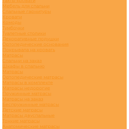
Тахты кровати
Мебель для спальни
Спальные гарнитуры
Кровати
Комоды
Тумбочки
Туалетные столики
Декоративные подушки
Ортопедические основания
Покрывала на кровать
Матрасы
Спальни на заказ
Шкафы в спальню
Матрасы
Ортопедические матрасы
Матрасы в комплекте
Матрасы недорогие
Пружинные матрасы
Матрасы на заказ
Беспружинные матрасы
Детские матрасы
Матрасы двуспальные
Тонкие матрасы
Анатомические матрасы