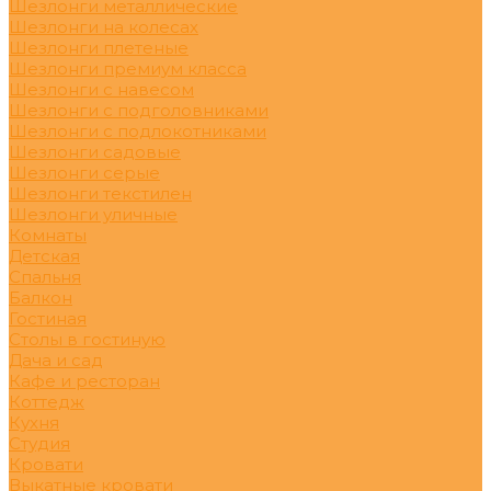
Шезлонги металлические
Шезлонги на колесах
Шезлонги плетеные
Шезлонги премиум класса
Шезлонги с навесом
Шезлонги с подголовниками
Шезлонги с подлокотниками
Шезлонги садовые
Шезлонги серые
Шезлонги текстилен
Шезлонги уличные
Комнаты
Детская
Спальня
Балкон
Гостиная
Столы в гостиную
Дача и сад
Кафе и ресторан
Коттедж
Кухня
Студия
Кровати
Выкатные кровати