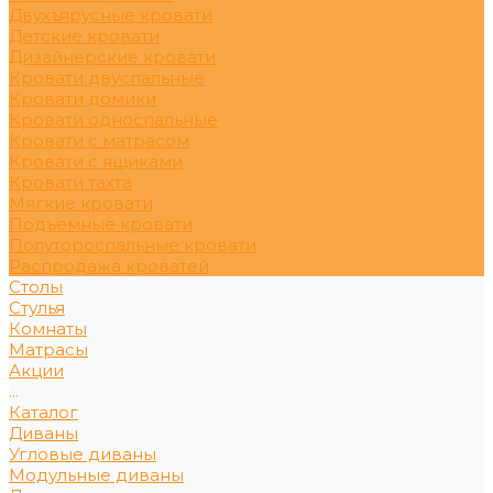
Двухъярусные кровати
Детские кровати
Дизайнерские кровати
Кровати двуспальные
Кровати домики
Кровати односпальные
Кровати с матрасом
Кровати с ящиками
Кровати тахта
Мягкие кровати
Подъемные кровати
Полутороспальные кровати
Распродажа кроватей
Столы
Стулья
Комнаты
Матрасы
Акции
...
Каталог
Диваны
Угловые диваны
Модульные диваны