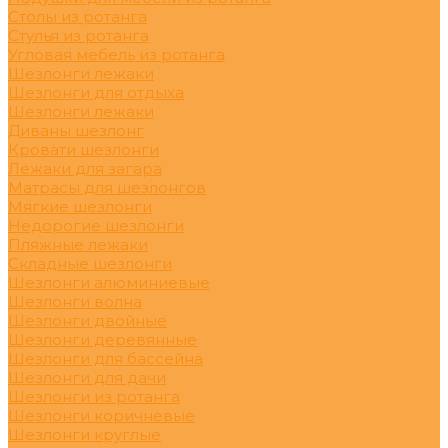
Столы из ротанга
Стулья из ротанга
Угловая мебель из ротанга
Шезлонги лежаки
Шезлонги для отдыха
Шезлонги лежаки
Диваны шезлонг
Кровати шезлонги
Лежаки для загара
Матрасы для шезлонгов
Мягкие шезлонги
Недорогие шезлонги
Пляжные лежаки
Складные шезлонги
Шезлонги алюминиевые
Шезлонги волна
Шезлонги двойные
Шезлонги деревянные
Шезлонги для бассейна
Шезлонги для дачи
Шезлонги из ротанга
Шезлонги коричневые
Шезлонги круглые