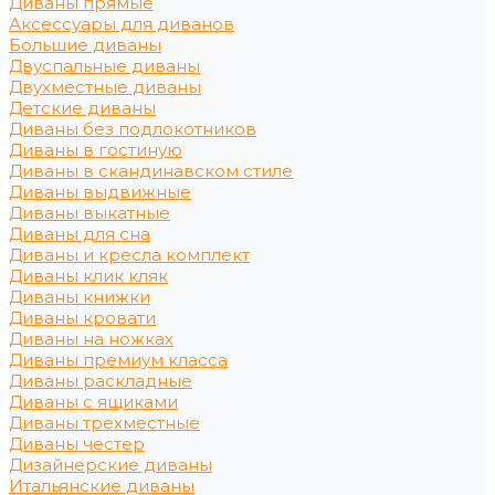
Диваны прямые
Аксессуары для диванов
Большие диваны
Двуспальные диваны
Двухместные диваны
Детские диваны
Диваны без подлокотников
Диваны в гостиную
Диваны в скандинавском стиле
Диваны выдвижные
Диваны выкатные
Диваны для сна
Диваны и кресла комплект
Диваны клик кляк
Диваны книжки
Диваны кровати
Диваны на ножках
Диваны премиум класса
Диваны раскладные
Диваны с ящиками
Диваны трехместные
Диваны честер
Дизайнерские диваны
Итальянские диваны