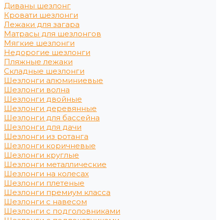
Диваны шезлонг
Кровати шезлонги
Лежаки для загара
Матрасы для шезлонгов
Мягкие шезлонги
Недорогие шезлонги
Пляжные лежаки
Складные шезлонги
Шезлонги алюминиевые
Шезлонги волна
Шезлонги двойные
Шезлонги деревянные
Шезлонги для бассейна
Шезлонги для дачи
Шезлонги из ротанга
Шезлонги коричневые
Шезлонги круглые
Шезлонги металлические
Шезлонги на колесах
Шезлонги плетеные
Шезлонги премиум класса
Шезлонги с навесом
Шезлонги с подголовниками