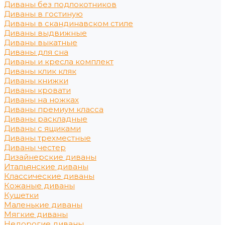
Диваны без подлокотников
Диваны в гостиную
Диваны в скандинавском стиле
Диваны выдвижные
Диваны выкатные
Диваны для сна
Диваны и кресла комплект
Диваны клик кляк
Диваны книжки
Диваны кровати
Диваны на ножках
Диваны премиум класса
Диваны раскладные
Диваны с ящиками
Диваны трехместные
Диваны честер
Дизайнерские диваны
Итальянские диваны
Классические диваны
Кожаные диваны
Кушетки
Маленькие диваны
Мягкие диваны
Недорогие диваны