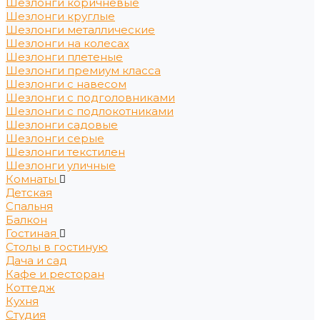
Шезлонги коричневые
Шезлонги круглые
Шезлонги металлические
Шезлонги на колесах
Шезлонги плетеные
Шезлонги премиум класса
Шезлонги с навесом
Шезлонги с подголовниками
Шезлонги с подлокотниками
Шезлонги садовые
Шезлонги серые
Шезлонги текстилен
Шезлонги уличные
Комнаты
Детская
Спальня
Балкон
Гостиная
Столы в гостиную
Дача и сад
Кафе и ресторан
Коттедж
Кухня
Студия