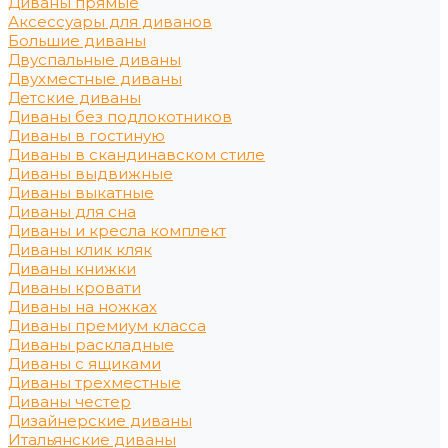
Диваны прямые
Аксессуары для диванов
Большие диваны
Двуспальные диваны
Двухместные диваны
Детские диваны
Диваны без подлокотников
Диваны в гостиную
Диваны в скандинавском стиле
Диваны выдвижные
Диваны выкатные
Диваны для сна
Диваны и кресла комплект
Диваны клик кляк
Диваны книжки
Диваны кровати
Диваны на ножках
Диваны премиум класса
Диваны раскладные
Диваны с ящиками
Диваны трехместные
Диваны честер
Дизайнерские диваны
Итальянские диваны