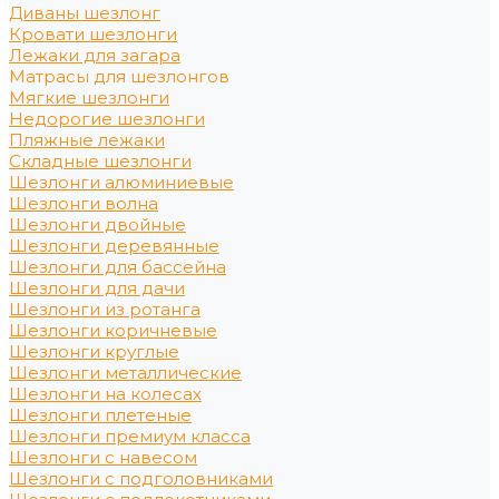
Диваны шезлонг
Кровати шезлонги
Лежаки для загара
Матрасы для шезлонгов
Мягкие шезлонги
Недорогие шезлонги
Пляжные лежаки
Складные шезлонги
Шезлонги алюминиевые
Шезлонги волна
Шезлонги двойные
Шезлонги деревянные
Шезлонги для бассейна
Шезлонги для дачи
Шезлонги из ротанга
Шезлонги коричневые
Шезлонги круглые
Шезлонги металлические
Шезлонги на колесах
Шезлонги плетеные
Шезлонги премиум класса
Шезлонги с навесом
Шезлонги с подголовниками