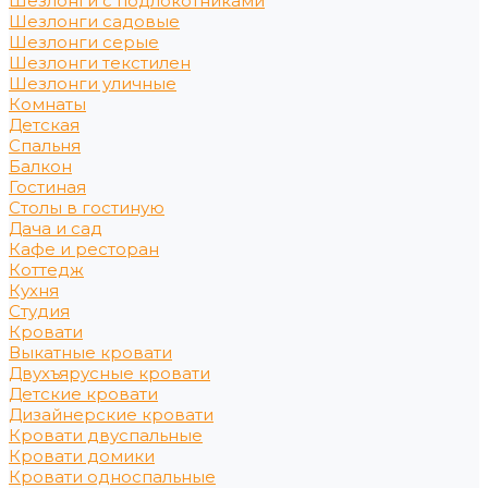
Шезлонги с подлокотниками
Шезлонги садовые
Шезлонги серые
Шезлонги текстилен
Шезлонги уличные
Комнаты
Детская
Спальня
Балкон
Гостиная
Столы в гостиную
Дача и сад
Кафе и ресторан
Коттедж
Кухня
Студия
Кровати
Выкатные кровати
Двухъярусные кровати
Детские кровати
Дизайнерские кровати
Кровати двуспальные
Кровати домики
Кровати односпальные