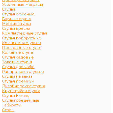
Усиленные матрасы
Стулья
Стулья офисные
Барные стулья
Мягкие стулья
Стулья кресла
Компьютерные стулья
Стулья поворотные
Комплекты стульев
Прозрачные стулья
Кожаные стулья
Стулья садовые
Золотые стулья
Стулья для кафе
Распродажа стульев
Стулья на заказ
Стулья премиум
Дизайнерские стулья
Крутящийся стулья
Стулья Eames
Стулья обеденные
Табуреты
Столы