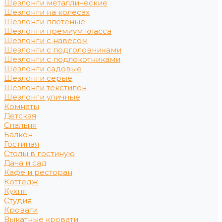
Шезлонги металлические
Шезлонги на колесах
Шезлонги плетеные
Шезлонги премиум класса
Шезлонги с навесом
Шезлонги с подголовниками
Шезлонги с подлокотниками
Шезлонги садовые
Шезлонги серые
Шезлонги текстилен
Шезлонги уличные
Комнаты
Детская
Спальня
Балкон
Гостиная
Столы в гостиную
Дача и сад
Кафе и ресторан
Коттедж
Кухня
Студия
Кровати
Выкатные кровати