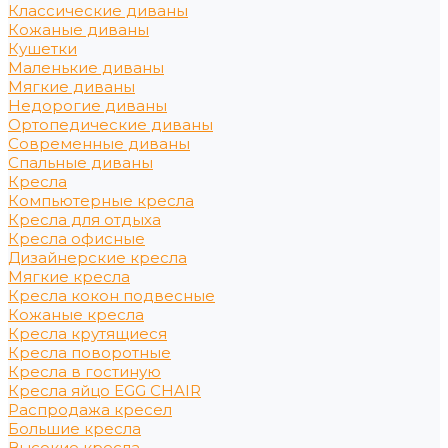
Классические диваны
Кожаные диваны
Кушетки
Маленькие диваны
Мягкие диваны
Недорогие диваны
Ортопедические диваны
Современные диваны
Спальные диваны
Кресла
Компьютерные кресла
Кресла для отдыха
Кресла офисные
Дизайнерские кресла
Мягкие кресла
Кресла кокон подвесные
Кожаные кресла
Кресла крутящиеся
Кресла поворотные
Кресла в гостиную
Кресла яйцо EGG CHAIR
Распродажа кресел
Большие кресла
Высокие кресла