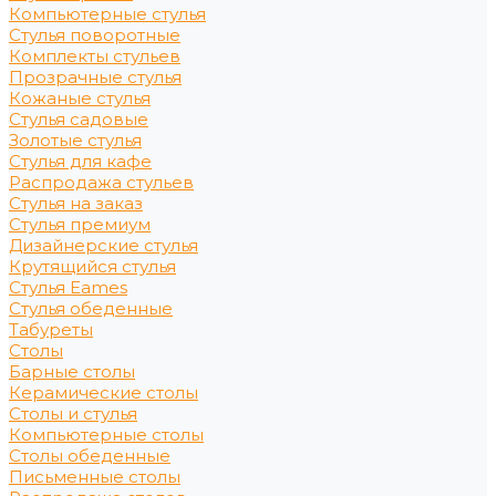
Компьютерные стулья
Стулья поворотные
Комплекты стульев
Прозрачные стулья
Кожаные стулья
Стулья садовые
Золотые стулья
Стулья для кафе
Распродажа стульев
Стулья на заказ
Стулья премиум
Дизайнерские стулья
Крутящийся стулья
Стулья Eames
Стулья обеденные
Табуреты
Столы
Барные столы
Керамические столы
Столы и стулья
Компьютерные столы
Столы обеденные
Письменные столы