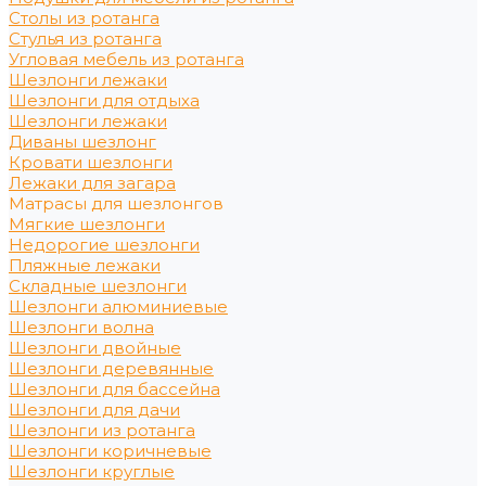
Столы из ротанга
Стулья из ротанга
Угловая мебель из ротанга
Шезлонги лежаки
Шезлонги для отдыха
Шезлонги лежаки
Диваны шезлонг
Кровати шезлонги
Лежаки для загара
Матрасы для шезлонгов
Мягкие шезлонги
Недорогие шезлонги
Пляжные лежаки
Складные шезлонги
Шезлонги алюминиевые
Шезлонги волна
Шезлонги двойные
Шезлонги деревянные
Шезлонги для бассейна
Шезлонги для дачи
Шезлонги из ротанга
Шезлонги коричневые
Шезлонги круглые