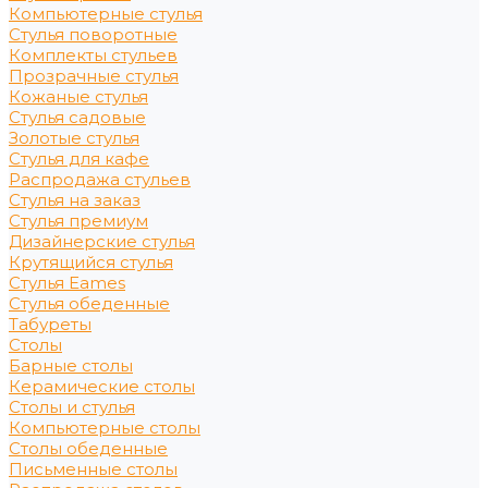
Компьютерные стулья
Стулья поворотные
Комплекты стульев
Прозрачные стулья
Кожаные стулья
Стулья садовые
Золотые стулья
Стулья для кафе
Распродажа стульев
Стулья на заказ
Стулья премиум
Дизайнерские стулья
Крутящийся стулья
Стулья Eames
Стулья обеденные
Табуреты
Столы
Барные столы
Керамические столы
Столы и стулья
Компьютерные столы
Столы обеденные
Письменные столы