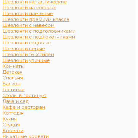
Шезлонги металлические
Шезлонги на колесах
Шезлонги плетеные
Шезлонги премиум класса
Шезлонги с навесом
Шезлонги с подголовниками
Шезлонги с подлокотниками
Шезлонги садовые
Шезлонги серые
Шезлонги текстилен
Шезлонги уличные
Комнаты
Детская
Спальня
Балкон
Гостиная
Столы в гостиную
Дача и сад
Кафе и ресторан
Коттедж
Кухня
Студия
Кровати
Выкатные кровати