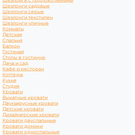
Шезлонги с подлокотниками
Шезлонги садовые
Шезлонги серые
Шезлонги текстилен
Шезлонги уличные
Комнаты
Детская
Спальня
Балкон
Гостиная
Столы в гостиную
Дача и сад
Кафе и ресторан
Коттедж
Кухня
Студия
Кровати
Выкатные кровати
Двухъярусные кровати
Детские кровати
Дизайнерские кровати
Кровати двуспальные
Кровати домики
Кровати односпальные