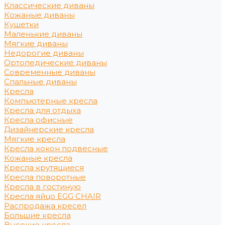
Классические диваны
Кожаные диваны
Кушетки
Маленькие диваны
Мягкие диваны
Недорогие диваны
Ортопедические диваны
Современные диваны
Спальные диваны
Кресла
Компьютерные кресла
Кресла для отдыха
Кресла офисные
Дизайнерские кресла
Мягкие кресла
Кресла кокон подвесные
Кожаные кресла
Кресла крутящиеся
Кресла поворотные
Кресла в гостиную
Кресла яйцо EGG CHAIR
Распродажа кресел
Большие кресла
Высокие кресла