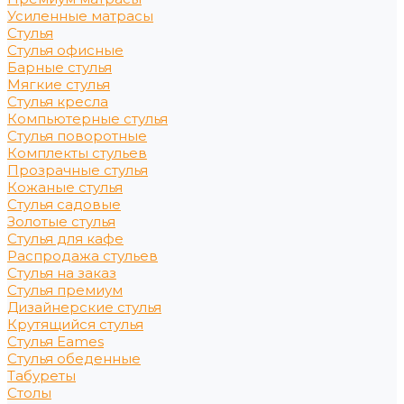
Усиленные матрасы
Стулья
Стулья офисные
Барные стулья
Мягкие стулья
Стулья кресла
Компьютерные стулья
Стулья поворотные
Комплекты стульев
Прозрачные стулья
Кожаные стулья
Стулья садовые
Золотые стулья
Стулья для кафе
Распродажа стульев
Стулья на заказ
Стулья премиум
Дизайнерские стулья
Крутящийся стулья
Стулья Eames
Стулья обеденные
Табуреты
Столы