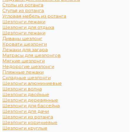
Столы из ротанга
Стулья из ротанга
Угловая мебель из ротанга
Шезлонги лежаки
Шезлонги для отдыха
Шезлонги лежаки
Диваны шезлонг
Кровати шезлонги
Лежаки для загара
Матрасы для шезлонгов
Мягкие шезлонги
Недорогие шезлонги
Пляжные лежаки
Складные шезлонги
Шезлонги алюминиевые
Шезлонги волна
Шезлонги двойные
Шезлонги деревянные
Шезлонги для бассейна
Шезлонги для дачи
Шезлонги из ротанга
Шезлонги коричневые
Шезлонги круглые