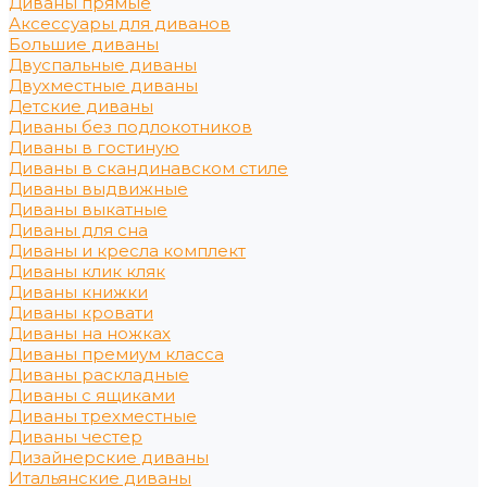
Диваны прямые
Аксессуары для диванов
Большие диваны
Двуспальные диваны
Двухместные диваны
Детские диваны
Диваны без подлокотников
Диваны в гостиную
Диваны в скандинавском стиле
Диваны выдвижные
Диваны выкатные
Диваны для сна
Диваны и кресла комплект
Диваны клик кляк
Диваны книжки
Диваны кровати
Диваны на ножках
Диваны премиум класса
Диваны раскладные
Диваны с ящиками
Диваны трехместные
Диваны честер
Дизайнерские диваны
Итальянские диваны