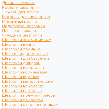
Диваны шезлонг
Кровати шезлонги
Лежаки для загара
Матрасы для шезлонгов
Мягкие шезлонги
Недорогие шезлонги
Пляжные лежаки
Складные шезлонги
Шезлонги алюминиевые
Шезлонги волна
Шезлонги двойные
Шезлонги деревянные
Шезлонги для бассейна
Шезлонги для дачи
Шезлонги из ротанга
Шезлонги коричневые
Шезлонги круглые
Шезлонги металлические
Шезлонги на колесах
Шезлонги плетеные
Шезлонги премиум класса
Шезлонги с навесом
Шезлонги с подголовниками