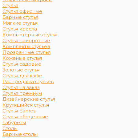
Стулья
Стулья офисные
Барные стулья
Мягкие стулья
Стулья кресла
Компьютерные стулья
Стулья поворотные
Комплекты стульев
Прозрачные стулья
Кожаные стулья
Стулья садовые
Золотые стулья
Стулья для кафе
Распродажа стульев
Стулья на заказ
Стулья премиум
Дизайнерские стулья
Крутящийся стулья
Стулья Eames
Стулья обеденные
Табуреты
Столы
Барные столы