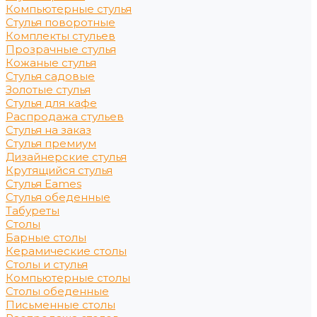
Компьютерные стулья
Стулья поворотные
Комплекты стульев
Прозрачные стулья
Кожаные стулья
Стулья садовые
Золотые стулья
Стулья для кафе
Распродажа стульев
Стулья на заказ
Стулья премиум
Дизайнерские стулья
Крутящийся стулья
Стулья Eames
Стулья обеденные
Табуреты
Столы
Барные столы
Керамические столы
Столы и стулья
Компьютерные столы
Столы обеденные
Письменные столы