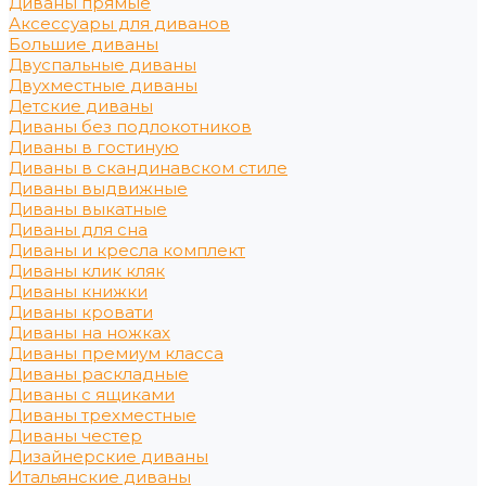
Диваны прямые
Аксессуары для диванов
Большие диваны
Двуспальные диваны
Двухместные диваны
Детские диваны
Диваны без подлокотников
Диваны в гостиную
Диваны в скандинавском стиле
Диваны выдвижные
Диваны выкатные
Диваны для сна
Диваны и кресла комплект
Диваны клик кляк
Диваны книжки
Диваны кровати
Диваны на ножках
Диваны премиум класса
Диваны раскладные
Диваны с ящиками
Диваны трехместные
Диваны честер
Дизайнерские диваны
Итальянские диваны