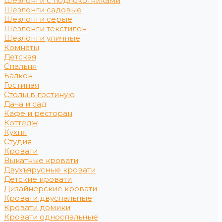
Шезлонги с подлокотниками
Шезлонги садовые
Шезлонги серые
Шезлонги текстилен
Шезлонги уличные
Комнаты
Детская
Спальня
Балкон
Гостиная
Столы в гостиную
Дача и сад
Кафе и ресторан
Коттедж
Кухня
Студия
Кровати
Выкатные кровати
Двухъярусные кровати
Детские кровати
Дизайнерские кровати
Кровати двуспальные
Кровати домики
Кровати односпальные