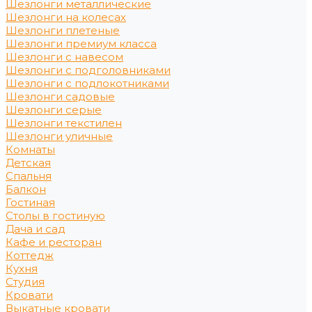
Шезлонги металлические
Шезлонги на колесах
Шезлонги плетеные
Шезлонги премиум класса
Шезлонги с навесом
Шезлонги с подголовниками
Шезлонги с подлокотниками
Шезлонги садовые
Шезлонги серые
Шезлонги текстилен
Шезлонги уличные
Комнаты
Детская
Спальня
Балкон
Гостиная
Столы в гостиную
Дача и сад
Кафе и ресторан
Коттедж
Кухня
Студия
Кровати
Выкатные кровати