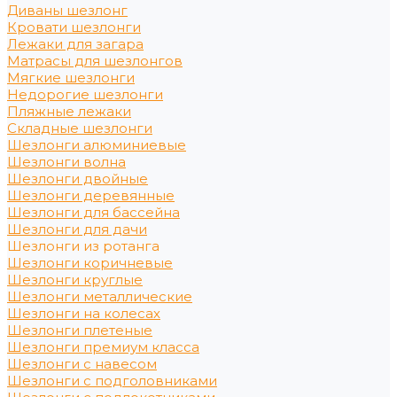
Диваны шезлонг
Кровати шезлонги
Лежаки для загара
Матрасы для шезлонгов
Мягкие шезлонги
Недорогие шезлонги
Пляжные лежаки
Складные шезлонги
Шезлонги алюминиевые
Шезлонги волна
Шезлонги двойные
Шезлонги деревянные
Шезлонги для бассейна
Шезлонги для дачи
Шезлонги из ротанга
Шезлонги коричневые
Шезлонги круглые
Шезлонги металлические
Шезлонги на колесах
Шезлонги плетеные
Шезлонги премиум класса
Шезлонги с навесом
Шезлонги с подголовниками