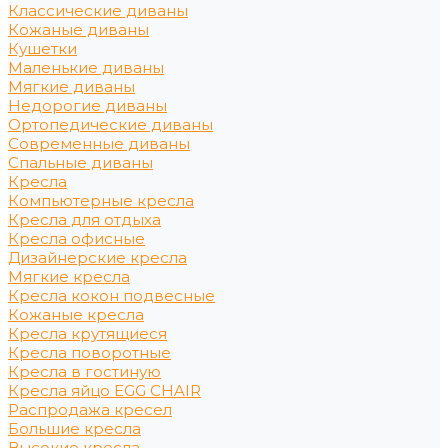
Классические диваны
Кожаные диваны
Кушетки
Маленькие диваны
Мягкие диваны
Недорогие диваны
Ортопедические диваны
Современные диваны
Спальные диваны
Кресла
Компьютерные кресла
Кресла для отдыха
Кресла офисные
Дизайнерские кресла
Мягкие кресла
Кресла кокон подвесные
Кожаные кресла
Кресла крутящиеся
Кресла поворотные
Кресла в гостиную
Кресла яйцо EGG CHAIR
Распродажа кресел
Большие кресла
Высокие кресла