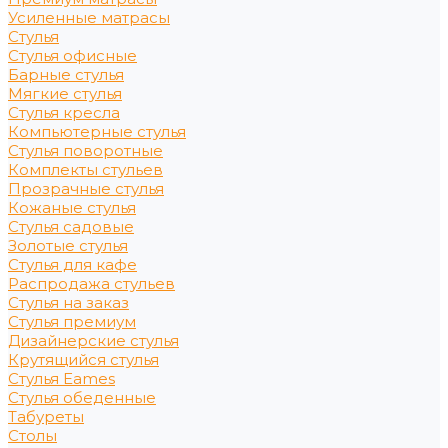
Усиленные матрасы
Стулья
Стулья офисные
Барные стулья
Мягкие стулья
Стулья кресла
Компьютерные стулья
Стулья поворотные
Комплекты стульев
Прозрачные стулья
Кожаные стулья
Стулья садовые
Золотые стулья
Стулья для кафе
Распродажа стульев
Стулья на заказ
Стулья премиум
Дизайнерские стулья
Крутящийся стулья
Стулья Eames
Стулья обеденные
Табуреты
Столы