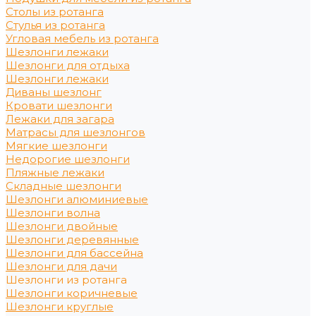
Столы из ротанга
Стулья из ротанга
Угловая мебель из ротанга
Шезлонги лежаки
Шезлонги для отдыха
Шезлонги лежаки
Диваны шезлонг
Кровати шезлонги
Лежаки для загара
Матрасы для шезлонгов
Мягкие шезлонги
Недорогие шезлонги
Пляжные лежаки
Складные шезлонги
Шезлонги алюминиевые
Шезлонги волна
Шезлонги двойные
Шезлонги деревянные
Шезлонги для бассейна
Шезлонги для дачи
Шезлонги из ротанга
Шезлонги коричневые
Шезлонги круглые