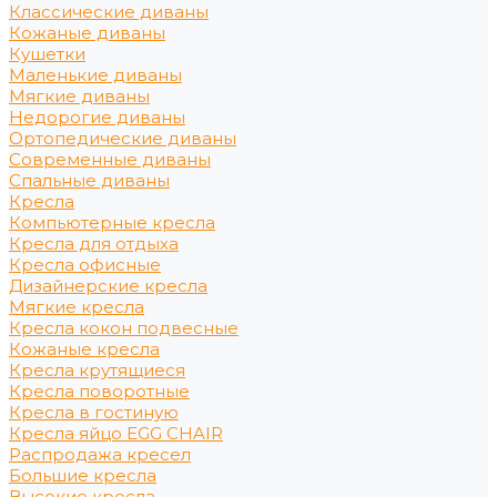
Классические диваны
Кожаные диваны
Кушетки
Маленькие диваны
Мягкие диваны
Недорогие диваны
Ортопедические диваны
Современные диваны
Спальные диваны
Кресла
Компьютерные кресла
Кресла для отдыха
Кресла офисные
Дизайнерские кресла
Мягкие кресла
Кресла кокон подвесные
Кожаные кресла
Кресла крутящиеся
Кресла поворотные
Кресла в гостиную
Кресла яйцо EGG CHAIR
Распродажа кресел
Большие кресла
Высокие кресла