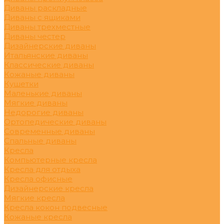
Диваны раскладные
Диваны с ящиками
Диваны трехместные
Диваны честер
Дизайнерские диваны
Итальянские диваны
Классические диваны
Кожаные диваны
Кушетки
Маленькие диваны
Мягкие диваны
Недорогие диваны
Ортопедические диваны
Современные диваны
Спальные диваны
Кресла
Компьютерные кресла
Кресла для отдыха
Кресла офисные
Дизайнерские кресла
Мягкие кресла
Кресла кокон подвесные
Кожаные кресла