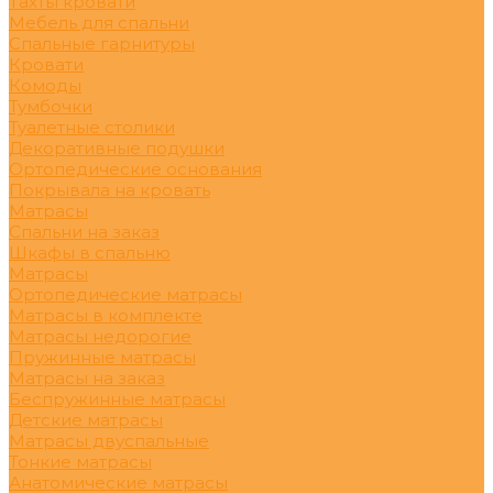
Тахты кровати
Мебель для спальни
Спальные гарнитуры
Кровати
Комоды
Тумбочки
Туалетные столики
Декоративные подушки
Ортопедические основания
Покрывала на кровать
Матрасы
Спальни на заказ
Шкафы в спальню
Матрасы
Ортопедические матрасы
Матрасы в комплекте
Матрасы недорогие
Пружинные матрасы
Матрасы на заказ
Беспружинные матрасы
Детские матрасы
Матрасы двуспальные
Тонкие матрасы
Анатомические матрасы