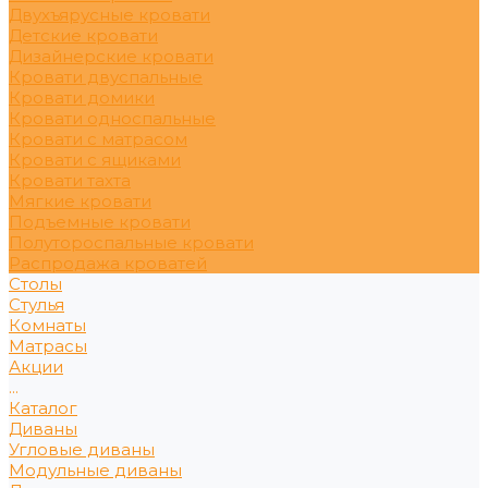
Двухъярусные кровати
Детские кровати
Дизайнерские кровати
Кровати двуспальные
Кровати домики
Кровати односпальные
Кровати с матрасом
Кровати с ящиками
Кровати тахта
Мягкие кровати
Подъемные кровати
Полутороспальные кровати
Распродажа кроватей
Столы
Стулья
Комнаты
Матрасы
Акции
...
Каталог
Диваны
Угловые диваны
Модульные диваны