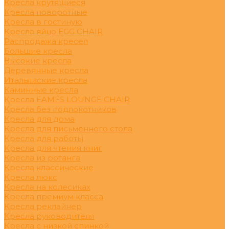
Кресла крутящиеся
Кресла поворотные
Кресла в гостиную
Кресла яйцо EGG CHAIR
Распродажа кресел
Большие кресла
Высокие кресла
Деревянные кресла
Итальянские кресла
Каминные кресла
Кресла EAMES LOUNGE CHAIR
Кресла без подлокотников
Кресла для дома
Кресла для письменного стола
Кресла для работы
Кресла для чтения книг
Кресла из ротанга
Кресла классические
Кресла люкс
Кресла на колесиках
Кресла премиум класса
Кресла реклайнер
Кресла руководителя
Кресла с низкой спинкой