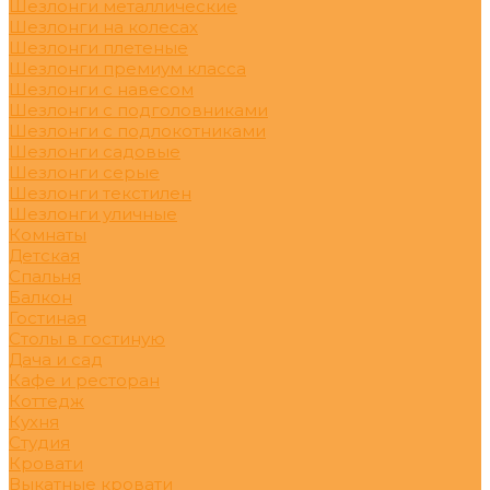
Шезлонги металлические
Шезлонги на колесах
Шезлонги плетеные
Шезлонги премиум класса
Шезлонги с навесом
Шезлонги с подголовниками
Шезлонги с подлокотниками
Шезлонги садовые
Шезлонги серые
Шезлонги текстилен
Шезлонги уличные
Комнаты
Детская
Спальня
Балкон
Гостиная
Столы в гостиную
Дача и сад
Кафе и ресторан
Коттедж
Кухня
Студия
Кровати
Выкатные кровати