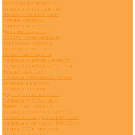
Распродажа матрасов
Матрасы односпальные
Независимые матрасы
Мягкие матрасы
Топперы на матрасы
Дорогие матрасы
Поролоновые матрасы
Кокосовые матрасы
Высокие матрасы
Латексные матрасы
Матрасы средней жесткости
Матрасы для больной спины
Жесткие матрасы
Матрасы с эффектом памяти
Зональные матрасы
Матрасы в рулоне
Двусторонние матрасы
Матрасы для пожилых
Зависимые матрасы
Матрасы для большого веса
Матрасы с нагрузкой 120-140 кг
Матрасы с нагрузкой 150-160 кг
Матрас 200 кг нагрузка
Премиум матрасы