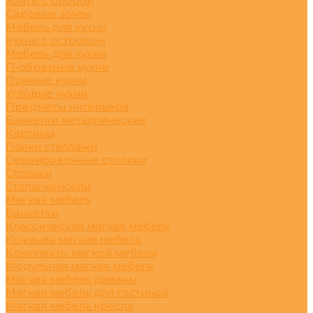
Зонты с опорой
Садовые зонты
Мебель для кухни
Кухни с островом
Мебель для кухни
П-образные кухни
Прямые кухни
Угловые кухни
Предметы интерьера
Банкетки металлические
Картины
Полки стеллажи
Сервировочные столики
Столики
Столы-консоли
Мягкая мебель
Банкетки
Классическая мягкая мебель
Кожаная мягкая мебель
Комплекты мягкой мебели
Модульная мягкая мебель
Мягкая мебель диваны
Мягкая мебель для гостиной
Мягкая мебель кресла