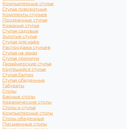
Компьютерные стулья
Стулья поворотные
Комплекты стульев
Прозрачные стулья
Кожаные стулья
Стулья садовые
Золотые стулья
Стулья для кафе
Распродажа стульев
Стулья на заказ
Стулья премиум
Дизайнерские стулья
Крутящийся стулья
Стулья Eames
Стулья обеденные
Табуреты
Столы
Барные столы
Керамические столы
Столы и стулья
Компьютерные столы
Столы обеденные
Письменные столы