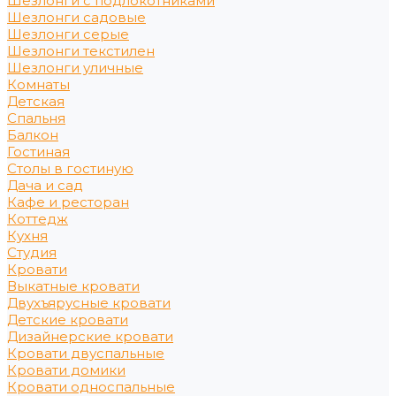
Шезлонги с подлокотниками
Шезлонги садовые
Шезлонги серые
Шезлонги текстилен
Шезлонги уличные
Комнаты
Детская
Спальня
Балкон
Гостиная
Столы в гостиную
Дача и сад
Кафе и ресторан
Коттедж
Кухня
Студия
Кровати
Выкатные кровати
Двухъярусные кровати
Детские кровати
Дизайнерские кровати
Кровати двуспальные
Кровати домики
Кровати односпальные