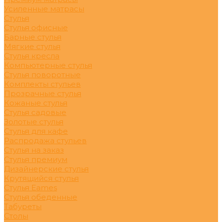
Усиленные матрасы
Стулья
Стулья офисные
Барные стулья
Мягкие стулья
Стулья кресла
Компьютерные стулья
Стулья поворотные
Комплекты стульев
Прозрачные стулья
Кожаные стулья
Стулья садовые
Золотые стулья
Стулья для кафе
Распродажа стульев
Стулья на заказ
Стулья премиум
Дизайнерские стулья
Крутящийся стулья
Стулья Eames
Стулья обеденные
Табуреты
Столы