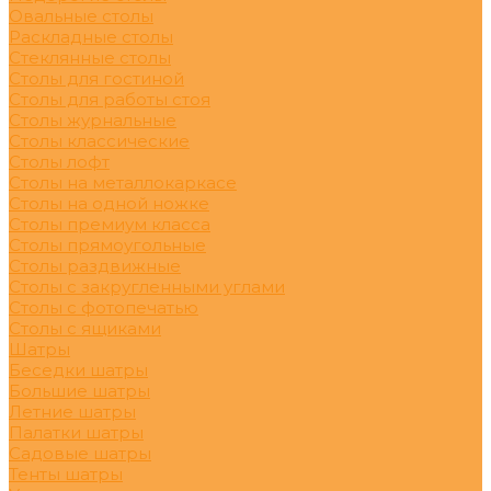
Овальные столы
Раскладные столы
Стеклянные столы
Столы для гостиной
Столы для работы стоя
Столы журнальные
Столы классические
Столы лофт
Столы на металлокаркасе
Столы на одной ножке
Столы премиум класса
Столы прямоугольные
Столы раздвижные
Столы с закругленными углами
Столы с фотопечатью
Столы с ящиками
Шатры
Беседки шатры
Большие шатры
Летние шатры
Палатки шатры
Садовые шатры
Тенты шатры