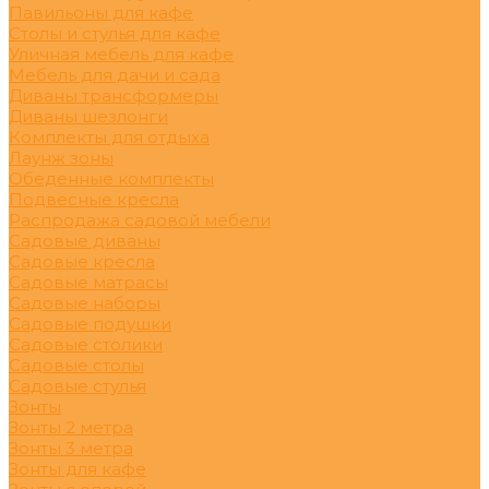
Павильоны для кафе
Столы и стулья для кафе
Уличная мебель для кафе
Мебель для дачи и сада
Диваны трансформеры
Диваны шезлонги
Комплекты для отдыха
Лаунж зоны
Обеденные комплекты
Подвесные кресла
Распродажа садовой мебели
Садовые диваны
Садовые кресла
Садовые матрасы
Садовые наборы
Садовые подушки
Садовые столики
Садовые столы
Садовые стулья
Зонты
Зонты 2 метра
Зонты 3 метра
Зонты для кафе