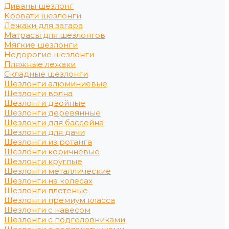
Диваны шезлонг
Кровати шезлонги
Лежаки для загара
Матрасы для шезлонгов
Мягкие шезлонги
Недорогие шезлонги
Пляжные лежаки
Складные шезлонги
Шезлонги алюминиевые
Шезлонги волна
Шезлонги двойные
Шезлонги деревянные
Шезлонги для бассейна
Шезлонги для дачи
Шезлонги из ротанга
Шезлонги коричневые
Шезлонги круглые
Шезлонги металлические
Шезлонги на колесах
Шезлонги плетеные
Шезлонги премиум класса
Шезлонги с навесом
Шезлонги с подголовниками