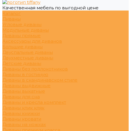
Качественная мебель по выгодной цене
Каталог
Диваны
Угловые диваны
Модульные диваны
Диваны прямые
Аксессуары для диванов
Большие диваны
Двуспальные диваны
Двухместные диваны
Детские диваны
Диваны без подлокотников
Диваны в гостиную
Диваны в скандинавском стиле
Диваны выдвижные
Диваны выкатные
Диваны для сна
Диваны и кресла комплект
Диваны клик кляк
Диваны книжки
Диваны кровати
Диваны на ножках
Диваны премиум класса