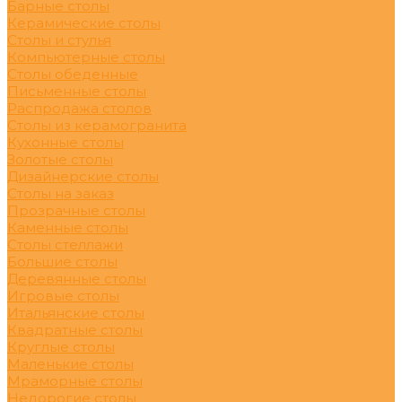
Барные столы
Керамические столы
Столы и стулья
Компьютерные столы
Столы обеденные
Письменные столы
Распродажа столов
Столы из керамогранита
Кухонные столы
Золотые столы
Дизайнерские столы
Столы на заказ
Прозрачные столы
Каменные столы
Столы стеллажи
Большие столы
Деревянные столы
Игровые столы
Итальянские столы
Квадратные столы
Круглые столы
Маленькие столы
Мраморные столы
Недорогие столы