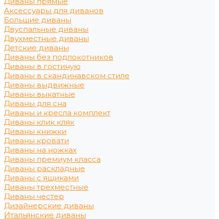
Диваны прямые
Аксессуары для диванов
Большие диваны
Двуспальные диваны
Двухместные диваны
Детские диваны
Диваны без подлокотников
Диваны в гостиную
Диваны в скандинавском стиле
Диваны выдвижные
Диваны выкатные
Диваны для сна
Диваны и кресла комплект
Диваны клик кляк
Диваны книжки
Диваны кровати
Диваны на ножках
Диваны премиум класса
Диваны раскладные
Диваны с ящиками
Диваны трехместные
Диваны честер
Дизайнерские диваны
Итальянские диваны