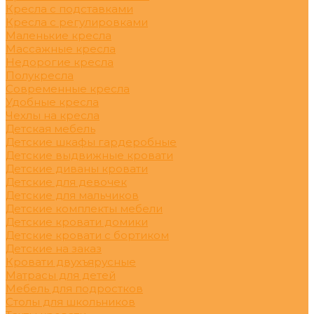
Кресла с подставками
Кресла с регулировками
Маленькие кресла
Массажные кресла
Недорогие кресла
Полукресла
Современные кресла
Удобные кресла
Чехлы на кресла
Детская мебель
Детские шкафы гардеробные
Детские выдвижные кровати
Детские диваны кровати
Детские для девочек
Детские для мальчиков
Детские комплекты мебели
Детские кровати домики
Детские кровати с бортиком
Детские на заказ
Кровати двухъярусные
Матрасы для детей
Мебель для подростков
Столы для школьников