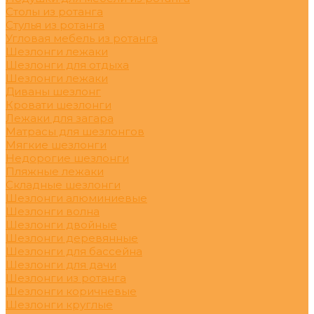
Столы из ротанга
Стулья из ротанга
Угловая мебель из ротанга
Шезлонги лежаки
Шезлонги для отдыха
Шезлонги лежаки
Диваны шезлонг
Кровати шезлонги
Лежаки для загара
Матрасы для шезлонгов
Мягкие шезлонги
Недорогие шезлонги
Пляжные лежаки
Складные шезлонги
Шезлонги алюминиевые
Шезлонги волна
Шезлонги двойные
Шезлонги деревянные
Шезлонги для бассейна
Шезлонги для дачи
Шезлонги из ротанга
Шезлонги коричневые
Шезлонги круглые