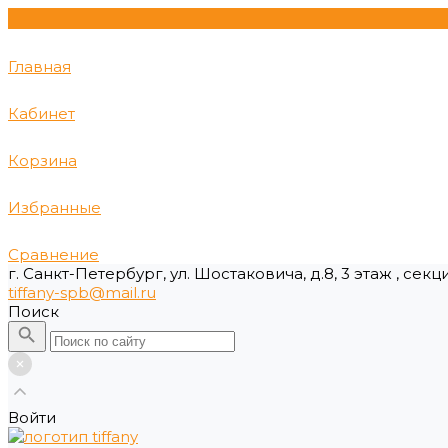
Главная
Кабинет
Корзина
Избранные
Сравнение
г. Санкт-Петербург, ул. Шостаковича, д.8, 3 этаж , секц
tiffany-spb@mail.ru
Поиск
Войти