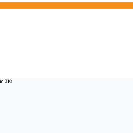
ия 310