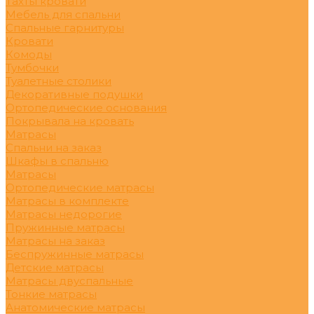
Тахты кровати
Мебель для спальни
Спальные гарнитуры
Кровати
Комоды
Тумбочки
Туалетные столики
Декоративные подушки
Ортопедические основания
Покрывала на кровать
Матрасы
Спальни на заказ
Шкафы в спальню
Матрасы
Ортопедические матрасы
Матрасы в комплекте
Матрасы недорогие
Пружинные матрасы
Матрасы на заказ
Беспружинные матрасы
Детские матрасы
Матрасы двуспальные
Тонкие матрасы
Анатомические матрасы