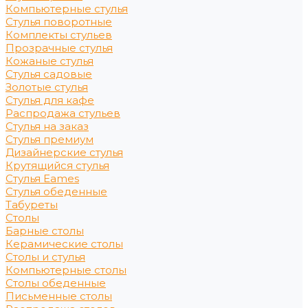
Компьютерные стулья
Стулья поворотные
Комплекты стульев
Прозрачные стулья
Кожаные стулья
Стулья садовые
Золотые стулья
Стулья для кафе
Распродажа стульев
Стулья на заказ
Стулья премиум
Дизайнерские стулья
Крутящийся стулья
Стулья Eames
Стулья обеденные
Табуреты
Столы
Барные столы
Керамические столы
Столы и стулья
Компьютерные столы
Столы обеденные
Письменные столы