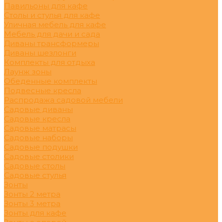
Павильоны для кафе
Столы и стулья для кафе
Уличная мебель для кафе
Мебель для дачи и сада
Диваны трансформеры
Диваны шезлонги
Комплекты для отдыха
Лаунж зоны
Обеденные комплекты
Подвесные кресла
Распродажа садовой мебели
Садовые диваны
Садовые кресла
Садовые матрасы
Садовые наборы
Садовые подушки
Садовые столики
Садовые столы
Садовые стулья
Зонты
Зонты 2 метра
Зонты 3 метра
Зонты для кафе