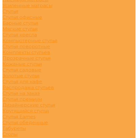
Усиленные матрасы
Стулья
Стулья офисные
Барные стулья
Мягкие стулья
Стулья кресла
Компьютерные стулья
Стулья поворотные
Комплекты стульев
Прозрачные стулья
Кожаные стулья
Стулья садовые
Золотые стулья
Стулья для кафе
Распродажа стульев
Стулья на заказ
Стулья премиум
Дизайнерские стулья
Крутящийся стулья
Стулья Eames
Стулья обеденные
Табуреты
Столы