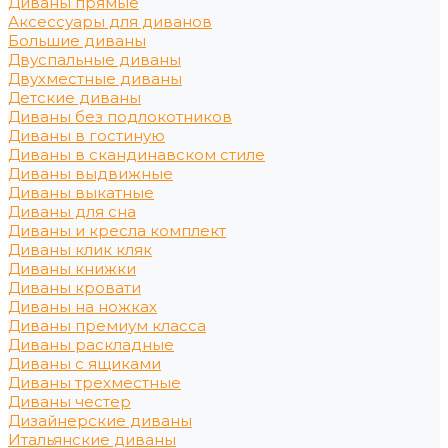
Диваны прямые
Аксессуары для диванов
Большие диваны
Двуспальные диваны
Двухместные диваны
Детские диваны
Диваны без подлокотников
Диваны в гостиную
Диваны в скандинавском стиле
Диваны выдвижные
Диваны выкатные
Диваны для сна
Диваны и кресла комплект
Диваны клик кляк
Диваны книжки
Диваны кровати
Диваны на ножках
Диваны премиум класса
Диваны раскладные
Диваны с ящиками
Диваны трехместные
Диваны честер
Дизайнерские диваны
Итальянские диваны