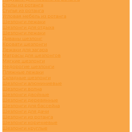
Столы из ротанга
Стулья из ротанга
Угловая мебель из ротанга
Шезлонги лежаки
Шезлонги для отдыха
Шезлонги лежаки
Диваны шезлонг
Кровати шезлонги
Лежаки для загара
Матрасы для шезлонгов
Мягкие шезлонги
Недорогие шезлонги
Пляжные лежаки
Складные шезлонги
Шезлонги алюминиевые
Шезлонги волна
Шезлонги двойные
Шезлонги деревянные
Шезлонги для бассейна
Шезлонги для дачи
Шезлонги из ротанга
Шезлонги коричневые
Шезлонги круглые