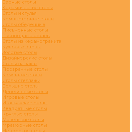
Барные столы
Керамические столы
Столы и стулья
Компьютерные столы
Столы обеденные
Письменные столы
Распродажа столов
Столы из керамогранита
Кухонные столы
Золотые столы
Дизайнерские столы
Столы на заказ
Прозрачные столы
Каменные столы
Столы стеллажи
Большие столы
Деревянные столы
Игровые столы
Итальянские столы
Квадратные столы
Круглые столы
Маленькие столы
Мраморные столы
Недорогие столы