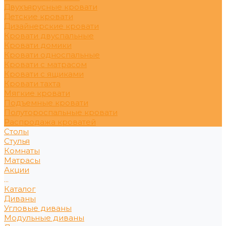
Двухъярусные кровати
Детские кровати
Дизайнерские кровати
Кровати двуспальные
Кровати домики
Кровати односпальные
Кровати с матрасом
Кровати с ящиками
Кровати тахта
Мягкие кровати
Подъемные кровати
Полутороспальные кровати
Распродажа кроватей
Столы
Стулья
Комнаты
Матрасы
Акции
...
Каталог
Диваны
Угловые диваны
Модульные диваны