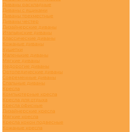
Диваны раскладные
Диваны с ящиками
Диваны трехместные
Диваны честер
Дизайнерские диваны
Итальянские диваны
Классические диваны
Кожаные диваны
Кушетки
Маленькие диваны
Мягкие диваны
Недорогие диваны
Ортопедические диваны
Современные диваны
Спальные диваны
Кресла
Компьютерные кресла
Кресла для отдыха
Кресла офисные
Дизайнерские кресла
Мягкие кресла
Кресла кокон подвесные
Кожаные кресла