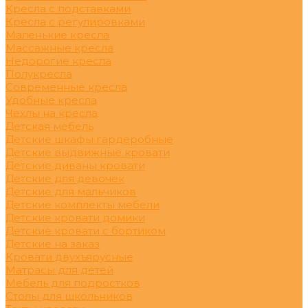
Кресла с подставками
Кресла с регулировками
Маленькие кресла
Массажные кресла
Недорогие кресла
Полукресла
Современные кресла
Удобные кресла
Чехлы на кресла
Детская мебель
Детские шкафы гардеробные
Детские выдвижные кровати
Детские диваны кровати
Детские для девочек
Детские для мальчиков
Детские комплекты мебели
Детские кровати домики
Детские кровати с бортиком
Детские на заказ
Кровати двухъярусные
Матрасы для детей
Мебель для подростков
Столы для школьников