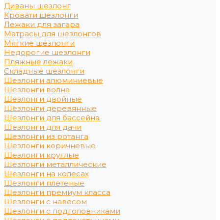
Диваны шезлонг
Кровати шезлонги
Лежаки для загара
Матрасы для шезлонгов
Мягкие шезлонги
Недорогие шезлонги
Пляжные лежаки
Складные шезлонги
Шезлонги алюминиевые
Шезлонги волна
Шезлонги двойные
Шезлонги деревянные
Шезлонги для бассейна
Шезлонги для дачи
Шезлонги из ротанга
Шезлонги коричневые
Шезлонги круглые
Шезлонги металлические
Шезлонги на колесах
Шезлонги плетеные
Шезлонги премиум класса
Шезлонги с навесом
Шезлонги с подголовниками