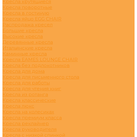
Кресла крутящиеся
Кресла поворотные
Кресла в гостиную
Кресла яйцо EGG CHAIR
Распродажа кресел
Большие кресла
Высокие кресла
Деревянные кресла
Итальянские кресла
Каминные кресла
Кресла EAMES LOUNGE CHAIR
Кресла без подлокотников
Кресла для дома
Кресла для письменного стола
Кресла для работы
Кресла для чтения книг
Кресла из ротанга
Кресла классические
Кресла люкс
Кресла на колесиках
Кресла премиум класса
Кресла реклайнер
Кресла руководителя
Кресла с низкой спинкой