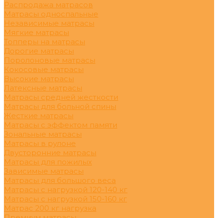
Распродажа матрасов
Матрасы односпальные
Независимые матрасы
Мягкие матрасы
Топперы на матрасы
Дорогие матрасы
Поролоновые матрасы
Кокосовые матрасы
Высокие матрасы
Латексные матрасы
Матрасы средней жесткости
Матрасы для больной спины
Жесткие матрасы
Матрасы с эффектом памяти
Зональные матрасы
Матрасы в рулоне
Двусторонние матрасы
Матрасы для пожилых
Зависимые матрасы
Матрасы для большого веса
Матрасы с нагрузкой 120-140 кг
Матрасы с нагрузкой 150-160 кг
Матрас 200 кг нагрузка
Премиум матрасы