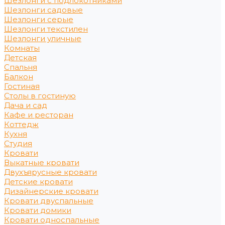
Шезлонги с подлокотниками
Шезлонги садовые
Шезлонги серые
Шезлонги текстилен
Шезлонги уличные
Комнаты
Детская
Спальня
Балкон
Гостиная
Столы в гостиную
Дача и сад
Кафе и ресторан
Коттедж
Кухня
Студия
Кровати
Выкатные кровати
Двухъярусные кровати
Детские кровати
Дизайнерские кровати
Кровати двуспальные
Кровати домики
Кровати односпальные