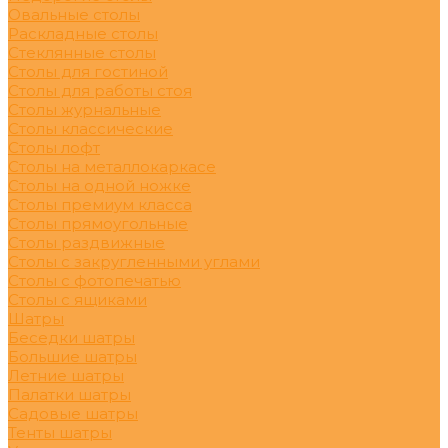
Овальные столы
Раскладные столы
Стеклянные столы
Столы для гостиной
Столы для работы стоя
Столы журнальные
Столы классические
Столы лофт
Столы на металлокаркасе
Столы на одной ножке
Столы премиум класса
Столы прямоугольные
Столы раздвижные
Столы с закругленными углами
Столы с фотопечатью
Столы с ящиками
Шатры
Беседки шатры
Большие шатры
Летние шатры
Палатки шатры
Садовые шатры
Тенты шатры