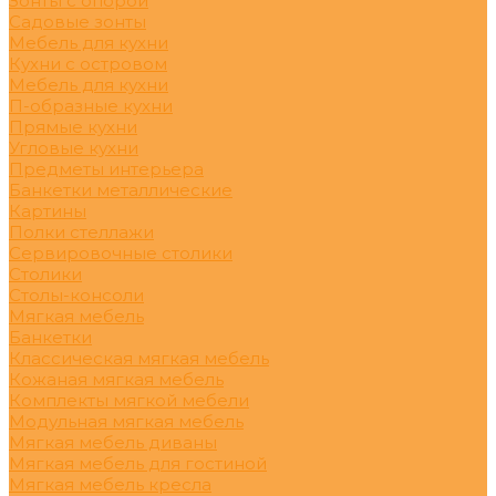
Зонты с опорой
Садовые зонты
Мебель для кухни
Кухни с островом
Мебель для кухни
П-образные кухни
Прямые кухни
Угловые кухни
Предметы интерьера
Банкетки металлические
Картины
Полки стеллажи
Сервировочные столики
Столики
Столы-консоли
Мягкая мебель
Банкетки
Классическая мягкая мебель
Кожаная мягкая мебель
Комплекты мягкой мебели
Модульная мягкая мебель
Мягкая мебель диваны
Мягкая мебель для гостиной
Мягкая мебель кресла