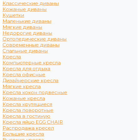
Классические диваны
Кожаные диваны
Кушетки
Маленькие диваны
Мягкие диваны
Недорогие диваны
Ортопедические диваны
Современные диваны
Спальные диваны
Кресла
Компьютерные кресла
Кресла для отдыха
Кресла офисные
Дизайнерские кресла
Мягкие кресла
Кресла кокон подвесные
Кожаные кресла
Кресла крутящиеся
Кресла поворотные
Кресла в гостиную
Кресла яйцо EGG CHAIR
Распродажа кресел
Большие кресла
Высокие кресла