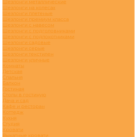
Шезлонги металлические
Шезлонги на колесах
Шезлонги плетеные
Шезлонги премиум класса
Шезлонги с навесом
Шезлонги с подголовниками
Шезлонги с подлокотниками
Шезлонги садовые
Шезлонги серые
Шезлонги текстилен
Шезлонги уличные
Комнаты
Детская
Спальня
Балкон
Гостиная
Столы в гостиную
Дача и сад
Кафе и ресторан
Коттедж
Кухня
Студия
Кровати
Выкатные кровати