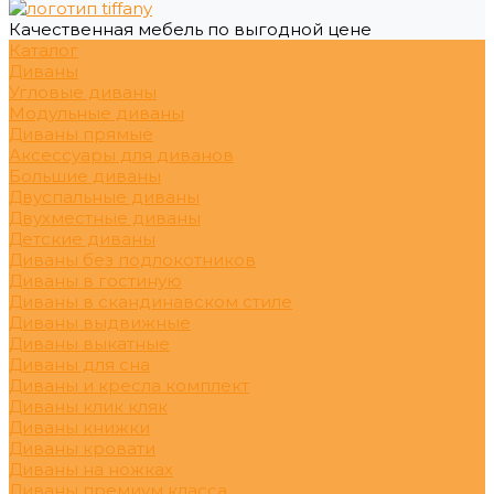
Качественная мебель по выгодной цене
Каталог
Диваны
Угловые диваны
Модульные диваны
Диваны прямые
Аксессуары для диванов
Большие диваны
Двуспальные диваны
Двухместные диваны
Детские диваны
Диваны без подлокотников
Диваны в гостиную
Диваны в скандинавском стиле
Диваны выдвижные
Диваны выкатные
Диваны для сна
Диваны и кресла комплект
Диваны клик кляк
Диваны книжки
Диваны кровати
Диваны на ножках
Диваны премиум класса