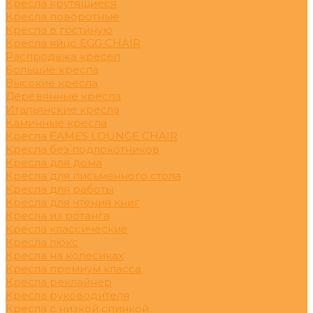
Кресла крутящиеся
Кресла поворотные
Кресла в гостиную
Кресла яйцо EGG CHAIR
Распродажа кресел
Большие кресла
Высокие кресла
Деревянные кресла
Итальянские кресла
Каминные кресла
Кресла EAMES LOUNGE CHAIR
Кресла без подлокотников
Кресла для дома
Кресла для письменного стола
Кресла для работы
Кресла для чтения книг
Кресла из ротанга
Кресла классические
Кресла люкс
Кресла на колесиках
Кресла премиум класса
Кресла реклайнер
Кресла руководителя
Кресла с низкой спинкой