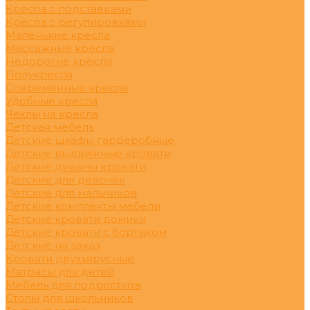
Кресла с подставками
Кресла с регулировками
Маленькие кресла
Массажные кресла
Недорогие кресла
Полукресла
Современные кресла
Удобные кресла
Чехлы на кресла
Детская мебель
Детские шкафы гардеробные
Детские выдвижные кровати
Детские диваны кровати
Детские для девочек
Детские для мальчиков
Детские комплекты мебели
Детские кровати домики
Детские кровати с бортиком
Детские на заказ
Кровати двухъярусные
Матрасы для детей
Мебель для подростков
Столы для школьников