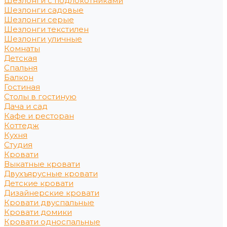
Шезлонги с подлокотниками
Шезлонги садовые
Шезлонги серые
Шезлонги текстилен
Шезлонги уличные
Комнаты
Детская
Спальня
Балкон
Гостиная
Столы в гостиную
Дача и сад
Кафе и ресторан
Коттедж
Кухня
Студия
Кровати
Выкатные кровати
Двухъярусные кровати
Детские кровати
Дизайнерские кровати
Кровати двуспальные
Кровати домики
Кровати односпальные