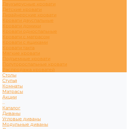
Двухъярусные кровати
Детские кровати
Дизайнерские кровати
Кровати двуспальные
Кровати домики
Кровати односпальные
Кровати с матрасом
Кровати с ящиками
Кровати тахта
Мягкие кровати
Подъемные кровати
Полутороспальные кровати
Распродажа кроватей
Столы
Стулья
Комнаты
Матрасы
Акции
...
Каталог
Диваны
Угловые диваны
Модульные диваны