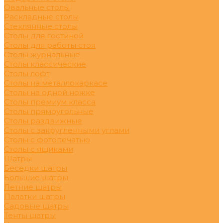
Овальные столы
Раскладные столы
Стеклянные столы
Столы для гостиной
Столы для работы стоя
Столы журнальные
Столы классические
Столы лофт
Столы на металлокаркасе
Столы на одной ножке
Столы премиум класса
Столы прямоугольные
Столы раздвижные
Столы с закругленными углами
Столы с фотопечатью
Столы с ящиками
Шатры
Беседки шатры
Большие шатры
Летние шатры
Палатки шатры
Садовые шатры
Тенты шатры