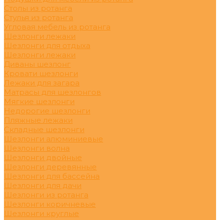
Столы из ротанга
Стулья из ротанга
Угловая мебель из ротанга
Шезлонги лежаки
Шезлонги для отдыха
Шезлонги лежаки
Диваны шезлонг
Кровати шезлонги
Лежаки для загара
Матрасы для шезлонгов
Мягкие шезлонги
Недорогие шезлонги
Пляжные лежаки
Складные шезлонги
Шезлонги алюминиевые
Шезлонги волна
Шезлонги двойные
Шезлонги деревянные
Шезлонги для бассейна
Шезлонги для дачи
Шезлонги из ротанга
Шезлонги коричневые
Шезлонги круглые