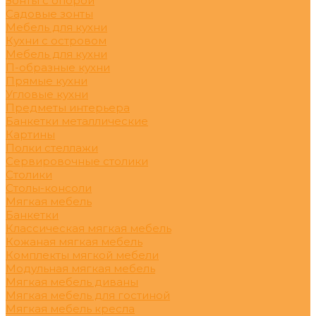
Зонты с опорой
Садовые зонты
Мебель для кухни
Кухни с островом
Мебель для кухни
П-образные кухни
Прямые кухни
Угловые кухни
Предметы интерьера
Банкетки металлические
Картины
Полки стеллажи
Сервировочные столики
Столики
Столы-консоли
Мягкая мебель
Банкетки
Классическая мягкая мебель
Кожаная мягкая мебель
Комплекты мягкой мебели
Модульная мягкая мебель
Мягкая мебель диваны
Мягкая мебель для гостиной
Мягкая мебель кресла