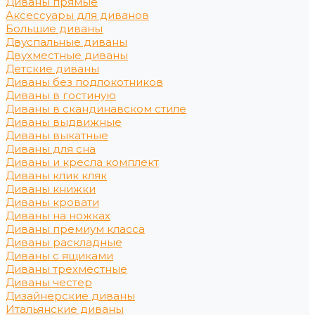
Диваны прямые
Аксессуары для диванов
Большие диваны
Двуспальные диваны
Двухместные диваны
Детские диваны
Диваны без подлокотников
Диваны в гостиную
Диваны в скандинавском стиле
Диваны выдвижные
Диваны выкатные
Диваны для сна
Диваны и кресла комплект
Диваны клик кляк
Диваны книжки
Диваны кровати
Диваны на ножках
Диваны премиум класса
Диваны раскладные
Диваны с ящиками
Диваны трехместные
Диваны честер
Дизайнерские диваны
Итальянские диваны