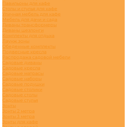
Павильоны для кафе
Столы и стулья для кафе
Уличная мебель для кафе
Мебель для дачи и сада
Диваны трансформеры
Диваны шезлонги
Комплекты для отдыха
Лаунж зоны
Обеденные комплекты
Подвесные кресла
Распродажа садовой мебели
Садовые диваны
Садовые кресла
Садовые матрасы
Садовые наборы
Садовые подушки
Садовые столики
Садовые столы
Садовые стулья
Зонты
Зонты 2 метра
Зонты 3 метра
Зонты для кафе