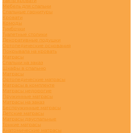
Тахты кровати
Мебель для спальни
Спальные гарнитуры
Кровати
Комоды
Тумбочки
Туалетные столики
Декоративные подушки
Ортопедические основания
Покрывала на кровать
Матрасы
Спальни на заказ
Шкафы в спальню
Матрасы
Ортопедические матрасы
Матрасы в комплекте
Матрасы недорогие
Пружинные матрасы
Матрасы на заказ
Беспружинные матрасы
Детские матрасы
Матрасы двуспальные
Тонкие матрасы
Анатомические матрасы