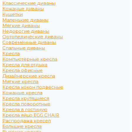
Классические диваны
Кожаные диваны
Кушетки
Маленькие диваны
Мягкие диваны
Недорогие диваны
Ортопедические диваны
Современные диваны
Спальные диваны
Кресла
Компьютерные кресла
Кресла для отдыха
Кресла офисные
Дизайнерские кресла
Мягкие кресла
Кресла кокон подвесные
Кожаные кресла
Кресла крутящиеся
Кресла поворотные
Кресла в гостиную
Кресла яйцо EGG CHAIR
Распродажа кресел
Большие кресла
Высокие кресла