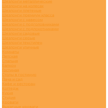
Шезлонги металлические
Шезлонги на колесах
Шезлонги плетеные
Шезлонги премиум класса
Шезлонги с навесом
Шезлонги с подголовниками
Шезлонги с подлокотниками
Шезлонги садовые
Шезлонги серые
Шезлонги текстилен
Шезлонги уличные
Комнаты
Детская
Спальня
Балкон
Гостиная
Столы в гостиную
Дача и сад
Кафе и ресторан
Коттедж
Кухня
Студия
Кровати
Выкатные кровати