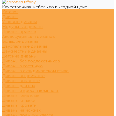
Качественная мебель по выгодной цене
Каталог
Диваны
Угловые диваны
Модульные диваны
Диваны прямые
Аксессуары для диванов
Большие диваны
Двуспальные диваны
Двухместные диваны
Детские диваны
Диваны без подлокотников
Диваны в гостиную
Диваны в скандинавском стиле
Диваны выдвижные
Диваны выкатные
Диваны для сна
Диваны и кресла комплект
Диваны клик кляк
Диваны книжки
Диваны кровати
Диваны на ножках
Диваны премиум класса