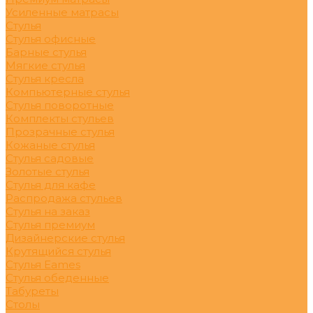
Усиленные матрасы
Стулья
Стулья офисные
Барные стулья
Мягкие стулья
Стулья кресла
Компьютерные стулья
Стулья поворотные
Комплекты стульев
Прозрачные стулья
Кожаные стулья
Стулья садовые
Золотые стулья
Стулья для кафе
Распродажа стульев
Стулья на заказ
Стулья премиум
Дизайнерские стулья
Крутящийся стулья
Стулья Eames
Стулья обеденные
Табуреты
Столы