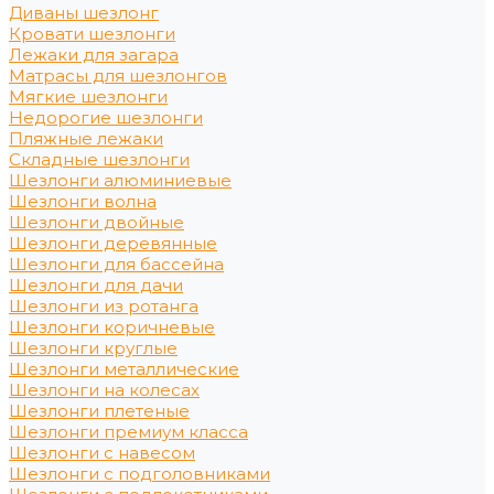
Диваны шезлонг
Кровати шезлонги
Лежаки для загара
Матрасы для шезлонгов
Мягкие шезлонги
Недорогие шезлонги
Пляжные лежаки
Складные шезлонги
Шезлонги алюминиевые
Шезлонги волна
Шезлонги двойные
Шезлонги деревянные
Шезлонги для бассейна
Шезлонги для дачи
Шезлонги из ротанга
Шезлонги коричневые
Шезлонги круглые
Шезлонги металлические
Шезлонги на колесах
Шезлонги плетеные
Шезлонги премиум класса
Шезлонги с навесом
Шезлонги с подголовниками