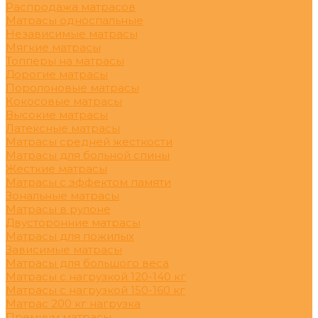
Распродажа матрасов
Матрасы односпальные
Независимые матрасы
Мягкие матрасы
Топперы на матрасы
Дорогие матрасы
Поролоновые матрасы
Кокосовые матрасы
Высокие матрасы
Латексные матрасы
Матрасы средней жесткости
Матрасы для больной спины
Жесткие матрасы
Матрасы с эффектом памяти
Зональные матрасы
Матрасы в рулоне
Двусторонние матрасы
Матрасы для пожилых
Зависимые матрасы
Матрасы для большого веса
Матрасы с нагрузкой 120-140 кг
Матрасы с нагрузкой 150-160 кг
Матрас 200 кг нагрузка
Премиум матрасы