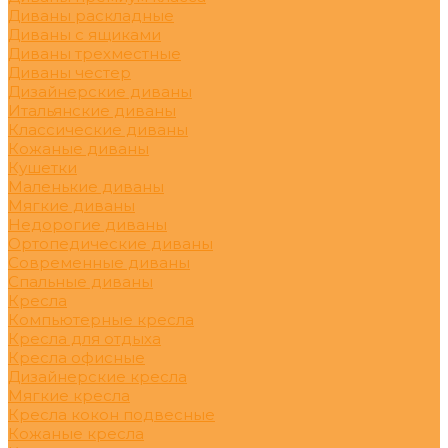
Диваны раскладные
Диваны с ящиками
Диваны трехместные
Диваны честер
Дизайнерские диваны
Итальянские диваны
Классические диваны
Кожаные диваны
Кушетки
Маленькие диваны
Мягкие диваны
Недорогие диваны
Ортопедические диваны
Современные диваны
Спальные диваны
Кресла
Компьютерные кресла
Кресла для отдыха
Кресла офисные
Дизайнерские кресла
Мягкие кресла
Кресла кокон подвесные
Кожаные кресла