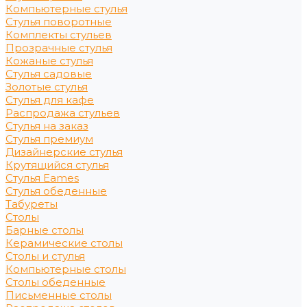
Компьютерные стулья
Стулья поворотные
Комплекты стульев
Прозрачные стулья
Кожаные стулья
Стулья садовые
Золотые стулья
Стулья для кафе
Распродажа стульев
Стулья на заказ
Стулья премиум
Дизайнерские стулья
Крутящийся стулья
Стулья Eames
Стулья обеденные
Табуреты
Столы
Барные столы
Керамические столы
Столы и стулья
Компьютерные столы
Столы обеденные
Письменные столы