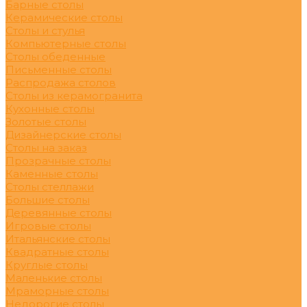
Барные столы
Керамические столы
Столы и стулья
Компьютерные столы
Столы обеденные
Письменные столы
Распродажа столов
Столы из керамогранита
Кухонные столы
Золотые столы
Дизайнерские столы
Столы на заказ
Прозрачные столы
Каменные столы
Столы стеллажи
Большие столы
Деревянные столы
Игровые столы
Итальянские столы
Квадратные столы
Круглые столы
Маленькие столы
Мраморные столы
Недорогие столы