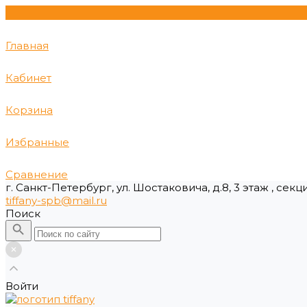
Главная
Кабинет
Корзина
Избранные
Сравнение
г. Санкт-Петербург, ул. Шостаковича, д.8, 3 этаж , секц
tiffany-spb@mail.ru
Поиск
Войти