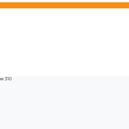
ия 310