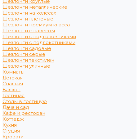
Шезлонги круглые
Шезлонги металлические
Шезлонги на колесах
Шезлонги плетеные
Шезлонги премиум класса
Шезлонги с навесом
Шезлонги с подголовниками
Шезлонги с подлокотниками
Шезлонги садовые
Шезлонги серые
Шезлонги текстилен
Шезлонги уличные
Комнаты
Детская
Спальня
Балкон
Гостиная
Столы в гостиную
Дача и сад
Кафе и ресторан
Коттедж
Кухня
Студия
Кровати