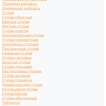
Премиум матрасы
Усиленные матрасы
Стулья
Стулья офисные
Барные стулья
Мягкие стулья
Стулья кресла
Компьютерные стулья
Стулья поворотные
Комплекты стульев
Прозрачные стулья
Кожаные стулья
Стулья садовые
Золотые стулья
Стулья для кафе
Распродажа стульев
Стулья на заказ
Стулья премиум
Дизайнерские стулья
Крутящийся стулья
Стулья Eames
Стулья обеденные
Табуреты