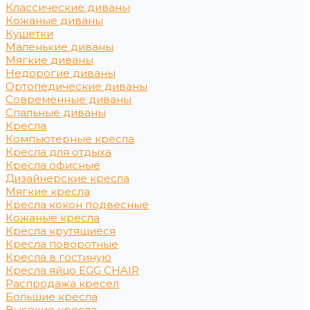
Классические диваны
Кожаные диваны
Кушетки
Маленькие диваны
Мягкие диваны
Недорогие диваны
Ортопедические диваны
Современные диваны
Спальные диваны
Кресла
Компьютерные кресла
Кресла для отдыха
Кресла офисные
Дизайнерские кресла
Мягкие кресла
Кресла кокон подвесные
Кожаные кресла
Кресла крутящиеся
Кресла поворотные
Кресла в гостиную
Кресла яйцо EGG CHAIR
Распродажа кресел
Большие кресла
Высокие кресла