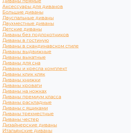
Диваны прямые
Аксессуары для диванов
Большие диваны
Двуспальные диваны
Двухместные диваны
Детские диваны
Диваны без подлокотников
Диваны в гостиную
Диваны в скандинавском стиле
Диваны выдвижные
Диваны выкатные
Диваны для сна
Диваны и кресла комплект
Диваны клик кляк
Диваны книжки
Диваны кровати
Диваны на ножках
Диваны премиум класса
Диваны раскладные
Диваны с ящиками
Диваны трехместные
Диваны честер
Дизайнерские диваны
Итальянские диваны