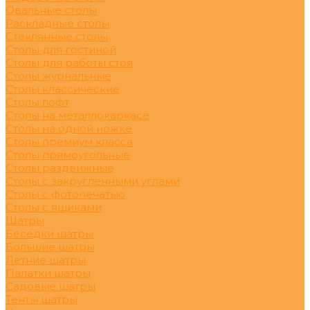
Овальные столы
Раскладные столы
Стеклянные столы
Столы для гостиной
Столы для работы стоя
Столы журнальные
Столы классические
Столы лофт
Столы на металлокаркасе
Столы на одной ножке
Столы премиум класса
Столы прямоугольные
Столы раздвижные
Столы с закругленными углами
Столы с фотопечатью
Столы с ящиками
Шатры
Беседки шатры
Большие шатры
Летние шатры
Палатки шатры
Садовые шатры
Тенты шатры