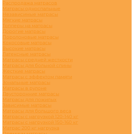
Распродажа матрасов
Матрасы односпальные
Независимые матрасы
Мягкие матрасы
Топперы на матрасы
Дорогие матрасы
Поролоновые матрасы
Кокосовые матрасы
Высокие матрасы
Латексные матрасы
Матрасы средней жесткости
Матрасы для больной спины
Жесткие матрасы
Матрасы с эффектом памяти
Зональные матрасы
Матрасы в рулоне
Двусторонние матрасы
Матрасы для пожилых
Зависимые матрасы
Матрасы для большого веса
Матрасы с нагрузкой 120-140 кг
Матрасы с нагрузкой 150-160 кг
Матрас 200 кг нагрузка
Премиум матрасы