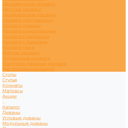
Двухъярусные кровати
Детские кровати
Дизайнерские кровати
Кровати двуспальные
Кровати домики
Кровати односпальные
Кровати с матрасом
Кровати с ящиками
Кровати тахта
Мягкие кровати
Подъемные кровати
Полутороспальные кровати
Распродажа кроватей
Столы
Стулья
Комнаты
Матрасы
Акции
...
Каталог
Диваны
Угловые диваны
Модульные диваны