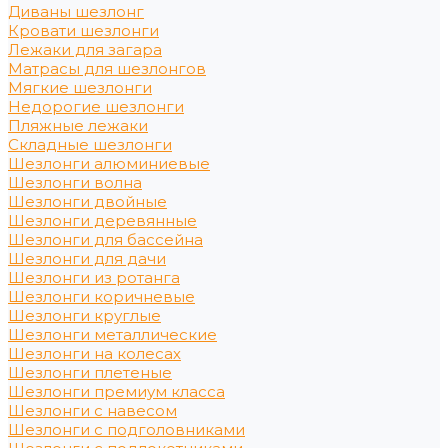
Диваны шезлонг
Кровати шезлонги
Лежаки для загара
Матрасы для шезлонгов
Мягкие шезлонги
Недорогие шезлонги
Пляжные лежаки
Складные шезлонги
Шезлонги алюминиевые
Шезлонги волна
Шезлонги двойные
Шезлонги деревянные
Шезлонги для бассейна
Шезлонги для дачи
Шезлонги из ротанга
Шезлонги коричневые
Шезлонги круглые
Шезлонги металлические
Шезлонги на колесах
Шезлонги плетеные
Шезлонги премиум класса
Шезлонги с навесом
Шезлонги с подголовниками