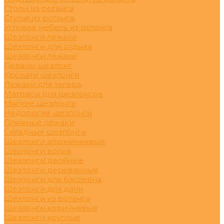
Столы из ротанга
Стулья из ротанга
Угловая мебель из ротанга
Шезлонги лежаки
Шезлонги для отдыха
Шезлонги лежаки
Диваны шезлонг
Кровати шезлонги
Лежаки для загара
Матрасы для шезлонгов
Мягкие шезлонги
Недорогие шезлонги
Пляжные лежаки
Складные шезлонги
Шезлонги алюминиевые
Шезлонги волна
Шезлонги двойные
Шезлонги деревянные
Шезлонги для бассейна
Шезлонги для дачи
Шезлонги из ротанга
Шезлонги коричневые
Шезлонги круглые