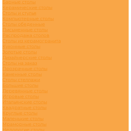
Барные столы
Керамические столы
Столы и стулья
Компьютерные столы
Столы обеденные
Письменные столы
Распродажа столов
Столы из керамогранита
Кухонные столы
Золотые столы
Дизайнерские столы
Столы на заказ
Прозрачные столы
Каменные столы
Столы стеллажи
Большие столы
Деревянные столы
Игровые столы
Итальянские столы
Квадратные столы
Круглые столы
Маленькие столы
Мраморные столы
Недорогие столы