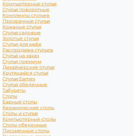
Компьютерные стулья
Стулья поворотные
Комплекты стульев
Прозрачные стулья
Кожаные стулья
Стулья садовые
Золотые стулья
Стулья для кафе
Распродажа стульев
Стулья на заказ
Стулья премиум
Дизайнерские стулья
Крутящийся стулья
Стулья Eames
Стулья обеденные
Табуреты
Столы
Барные столы
Керамические столы
Столы и стулья
Компьютерные столы
Столы обеденные
Письменные столы