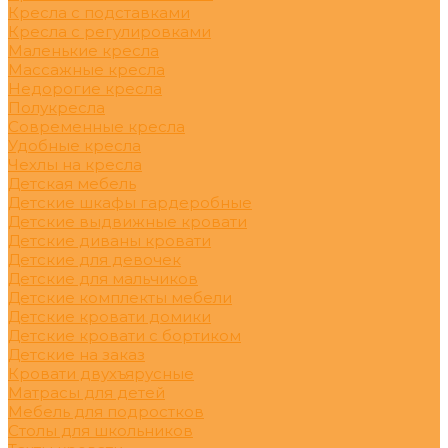
Кресла с подставками
Кресла с регулировками
Маленькие кресла
Массажные кресла
Недорогие кресла
Полукресла
Современные кресла
Удобные кресла
Чехлы на кресла
Детская мебель
Детские шкафы гардеробные
Детские выдвижные кровати
Детские диваны кровати
Детские для девочек
Детские для мальчиков
Детские комплекты мебели
Детские кровати домики
Детские кровати с бортиком
Детские на заказ
Кровати двухъярусные
Матрасы для детей
Мебель для подростков
Столы для школьников