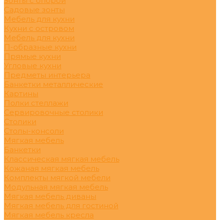
Зонты с опорой
Садовые зонты
Мебель для кухни
Кухни с островом
Мебель для кухни
П-образные кухни
Прямые кухни
Угловые кухни
Предметы интерьера
Банкетки металлические
Картины
Полки стеллажи
Сервировочные столики
Столики
Столы-консоли
Мягкая мебель
Банкетки
Классическая мягкая мебель
Кожаная мягкая мебель
Комплекты мягкой мебели
Модульная мягкая мебель
Мягкая мебель диваны
Мягкая мебель для гостиной
Мягкая мебель кресла