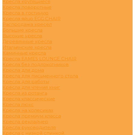
Кресла крутящиеся
Кресла поворотные
Кресла в гостиную
Кресла яйцо EGG CHAIR
Распродажа кресел
Большие кресла
Высокие кресла
Деревянные кресла
Итальянские кресла
Каминные кресла
Кресла EAMES LOUNGE CHAIR
Кресла без подлокотников
Кресла для дома
Кресла для письменного стола
Кресла для работы
Кресла для чтения книг
Кресла из ротанга
Кресла классические
Кресла люкс
Кресла на колесиках
Кресла премиум класса
Кресла реклайнер
Кресла руководителя
Кресла с низкой спинкой