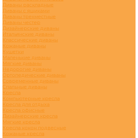
Диваны раскладные
Диваны с ящиками
Диваны трехместные
Диваны честер
Дизайнерские диваны
Итальянские диваны
Классические диваны
Кожаные диваны
Кушетки
Маленькие диваны
Мягкие диваны
Недорогие диваны
Ортопедические диваны
Современные диваны
Спальные диваны
Кресла
Компьютерные кресла
Кресла для отдыха
Кресла офисные
Дизайнерские кресла
Мягкие кресла
Кресла кокон подвесные
Кожаные кресла