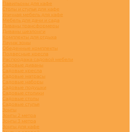
Павильоны для кафе
Столы и стулья для кафе
Уличная мебель для кафе
Мебель для дачи и сада
Диваны трансформеры
Диваны шезлонги
Комплекты для отдыха
Лаунж зоны
Обеденные комплекты
Подвесные кресла
Распродажа садовой мебели
Садовые диваны
Садовые кресла
Садовые матрасы
Садовые наборы
Садовые подушки
Садовые столики
Садовые столы
Садовые стулья
Зонты
Зонты 2 метра
Зонты 3 метра
Зонты для кафе