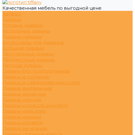
Качественная мебель по выгодной цене
Каталог
Диваны
Угловые диваны
Модульные диваны
Диваны прямые
Аксессуары для диванов
Большие диваны
Двуспальные диваны
Двухместные диваны
Детские диваны
Диваны без подлокотников
Диваны в гостиную
Диваны в скандинавском стиле
Диваны выдвижные
Диваны выкатные
Диваны для сна
Диваны и кресла комплект
Диваны клик кляк
Диваны книжки
Диваны кровати
Диваны на ножках
Диваны премиум класса