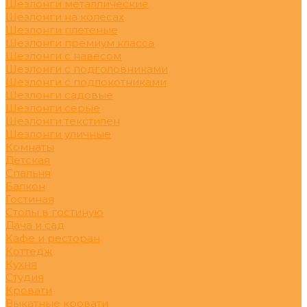
Шезлонги металлические
Шезлонги на колесах
Шезлонги плетеные
Шезлонги премиум класса
Шезлонги с навесом
Шезлонги с подголовниками
Шезлонги с подлокотниками
Шезлонги садовые
Шезлонги серые
Шезлонги текстилен
Шезлонги уличные
Комнаты
Детская
Спальня
Балкон
Гостиная
Столы в гостиную
Дача и сад
Кафе и ресторан
Коттедж
Кухня
Студия
Кровати
Выкатные кровати