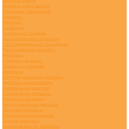
Тахты кровати
Мебель для спальни
Спальные гарнитуры
Кровати
Комоды
Тумбочки
Туалетные столики
Декоративные подушки
Ортопедические основания
Покрывала на кровать
Матрасы
Спальни на заказ
Шкафы в спальню
Матрасы
Ортопедические матрасы
Матрасы в комплекте
Матрасы недорогие
Пружинные матрасы
Матрасы на заказ
Беспружинные матрасы
Детские матрасы
Матрасы двуспальные
Тонкие матрасы
Анатомические матрасы