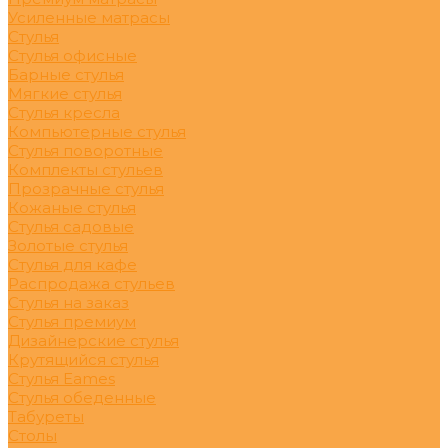
Усиленные матрасы
Стулья
Стулья офисные
Барные стулья
Мягкие стулья
Стулья кресла
Компьютерные стулья
Стулья поворотные
Комплекты стульев
Прозрачные стулья
Кожаные стулья
Стулья садовые
Золотые стулья
Стулья для кафе
Распродажа стульев
Стулья на заказ
Стулья премиум
Дизайнерские стулья
Крутящийся стулья
Стулья Eames
Стулья обеденные
Табуреты
Столы