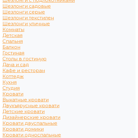
Шезлонги с подлокотниками
Шезлонги садовые
Шезлонги серые
Шезлонги текстилен
Шезлонги уличные
Комнаты
Детская
Спальня
Балкон
Гостиная
Столы в гостиную
Дача и сад
Кафе и ресторан
Коттедж
Кухня
Студия
Кровати
Выкатные кровати
Двухъярусные кровати
Детские кровати
Дизайнерские кровати
Кровати двуспальные
Кровати домики
Кровати односпальные