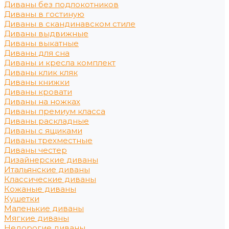
Диваны без подлокотников
Диваны в гостиную
Диваны в скандинавском стиле
Диваны выдвижные
Диваны выкатные
Диваны для сна
Диваны и кресла комплект
Диваны клик кляк
Диваны книжки
Диваны кровати
Диваны на ножках
Диваны премиум класса
Диваны раскладные
Диваны с ящиками
Диваны трехместные
Диваны честер
Дизайнерские диваны
Итальянские диваны
Классические диваны
Кожаные диваны
Кушетки
Маленькие диваны
Мягкие диваны
Недорогие диваны