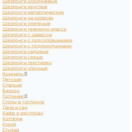
Шезлонги коричневые
Шезлонги круглые
Шезлонги металлические
Шезлонги на колесах
Шезлонги плетеные
Шезлонги премиум класса
Шезлонги с навесом
Шезлонги с подголовниками
Шезлонги с подлокотниками
Шезлонги садовые
Шезлонги серые
Шезлонги текстилен
Шезлонги уличные
Комнаты
Детская
Спальня
Балкон
Гостиная
Столы в гостиную
Дача и сад
Кафе и ресторан
Коттедж
Кухня
Студия