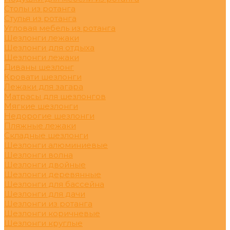
Столы из ротанга
Стулья из ротанга
Угловая мебель из ротанга
Шезлонги лежаки
Шезлонги для отдыха
Шезлонги лежаки
Диваны шезлонг
Кровати шезлонги
Лежаки для загара
Матрасы для шезлонгов
Мягкие шезлонги
Недорогие шезлонги
Пляжные лежаки
Складные шезлонги
Шезлонги алюминиевые
Шезлонги волна
Шезлонги двойные
Шезлонги деревянные
Шезлонги для бассейна
Шезлонги для дачи
Шезлонги из ротанга
Шезлонги коричневые
Шезлонги круглые