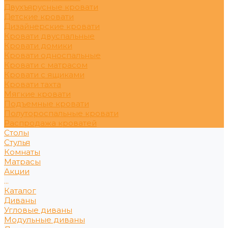
Двухъярусные кровати
Детские кровати
Дизайнерские кровати
Кровати двуспальные
Кровати домики
Кровати односпальные
Кровати с матрасом
Кровати с ящиками
Кровати тахта
Мягкие кровати
Подъемные кровати
Полутороспальные кровати
Распродажа кроватей
Столы
Стулья
Комнаты
Матрасы
Акции
...
Каталог
Диваны
Угловые диваны
Модульные диваны