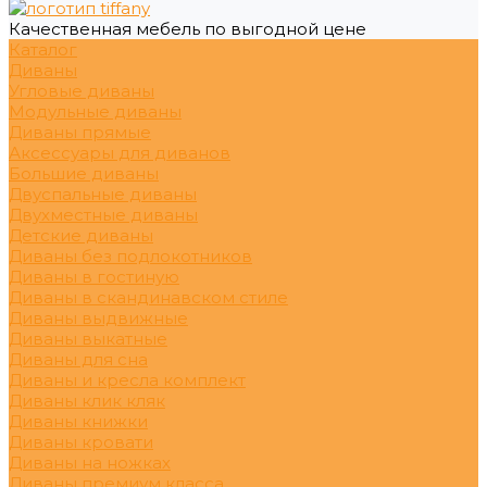
Качественная мебель по выгодной цене
Каталог
Диваны
Угловые диваны
Модульные диваны
Диваны прямые
Аксессуары для диванов
Большие диваны
Двуспальные диваны
Двухместные диваны
Детские диваны
Диваны без подлокотников
Диваны в гостиную
Диваны в скандинавском стиле
Диваны выдвижные
Диваны выкатные
Диваны для сна
Диваны и кресла комплект
Диваны клик кляк
Диваны книжки
Диваны кровати
Диваны на ножках
Диваны премиум класса