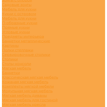
Зонты с опорой
Садовые зонты
Мебель для кухни
Кухни с островом
Мебель для кухни
П-образные кухни
Прямые кухни
Угловые кухни
Предметы интерьера
Банкетки металлические
Картины
Полки стеллажи
Сервировочные столики
Столики
Столы-консоли
Мягкая мебель
Банкетки
Классическая мягкая мебель
Кожаная мягкая мебель
Комплекты мягкой мебели
Модульная мягкая мебель
Мягкая мебель диваны
Мягкая мебель для гостиной
Мягкая мебель кресла