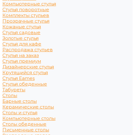
Компьютерные стулья
Стулья поворотные
Комплекты стульев
Прозрачные стулья
Кожаные стулья
Стулья садовые
Золотые стулья
Стулья для кафе
Распродажа стульев
Стулья на заказ
Стулья премиум
Дизайнерские стулья
Крутящийся стулья
Стулья Eames
Стулья обеденные
Табуреты
Столы
Барные столы
Керамические столы
Столы и стулья
Компьютерные столы
Столы обеденные
Письменные столы