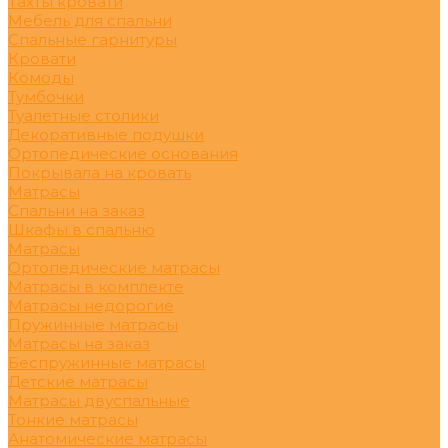
Тахты кровати
Мебель для спальни
Спальные гарнитуры
Кровати
Комоды
Тумбочки
Туалетные столики
Декоративные подушки
Ортопедические основания
Покрывала на кровать
Матрасы
Спальни на заказ
Шкафы в спальню
Матрасы
Ортопедические матрасы
Матрасы в комплекте
Матрасы недорогие
Пружинные матрасы
Матрасы на заказ
Беспружинные матрасы
Детские матрасы
Матрасы двуспальные
Тонкие матрасы
Анатомические матрасы