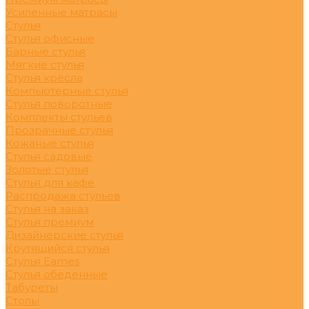
Усиленные матрасы
Стулья
Стулья офисные
Барные стулья
Мягкие стулья
Стулья кресла
Компьютерные стулья
Стулья поворотные
Комплекты стульев
Прозрачные стулья
Кожаные стулья
Стулья садовые
Золотые стулья
Стулья для кафе
Распродажа стульев
Стулья на заказ
Стулья премиум
Дизайнерские стулья
Крутящийся стулья
Стулья Eames
Стулья обеденные
Табуреты
Столы