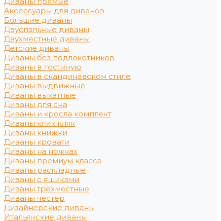
Диваны прямые
Аксессуары для диванов
Большие диваны
Двуспальные диваны
Двухместные диваны
Детские диваны
Диваны без подлокотников
Диваны в гостиную
Диваны в скандинавском стиле
Диваны выдвижные
Диваны выкатные
Диваны для сна
Диваны и кресла комплект
Диваны клик кляк
Диваны книжки
Диваны кровати
Диваны на ножках
Диваны премиум класса
Диваны раскладные
Диваны с ящиками
Диваны трехместные
Диваны честер
Дизайнерские диваны
Итальянские диваны