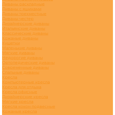
Диваны раскладные
Диваны с ящиками
Диваны трехместные
Диваны честер
Дизайнерские диваны
Итальянские диваны
Классические диваны
Кожаные диваны
Кушетки
Маленькие диваны
Мягкие диваны
Недорогие диваны
Ортопедические диваны
Современные диваны
Спальные диваны
Кресла
Компьютерные кресла
Кресла для отдыха
Кресла офисные
Дизайнерские кресла
Мягкие кресла
Кресла кокон подвесные
Кожаные кресла