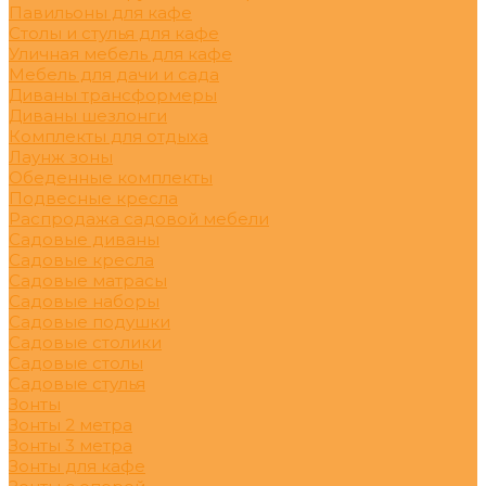
Павильоны для кафе
Столы и стулья для кафе
Уличная мебель для кафе
Мебель для дачи и сада
Диваны трансформеры
Диваны шезлонги
Комплекты для отдыха
Лаунж зоны
Обеденные комплекты
Подвесные кресла
Распродажа садовой мебели
Садовые диваны
Садовые кресла
Садовые матрасы
Садовые наборы
Садовые подушки
Садовые столики
Садовые столы
Садовые стулья
Зонты
Зонты 2 метра
Зонты 3 метра
Зонты для кафе