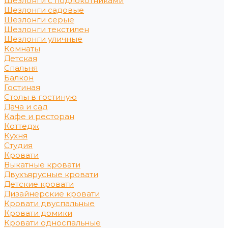
Шезлонги с подлокотниками
Шезлонги садовые
Шезлонги серые
Шезлонги текстилен
Шезлонги уличные
Комнаты
Детская
Спальня
Балкон
Гостиная
Столы в гостиную
Дача и сад
Кафе и ресторан
Коттедж
Кухня
Студия
Кровати
Выкатные кровати
Двухъярусные кровати
Детские кровати
Дизайнерские кровати
Кровати двуспальные
Кровати домики
Кровати односпальные