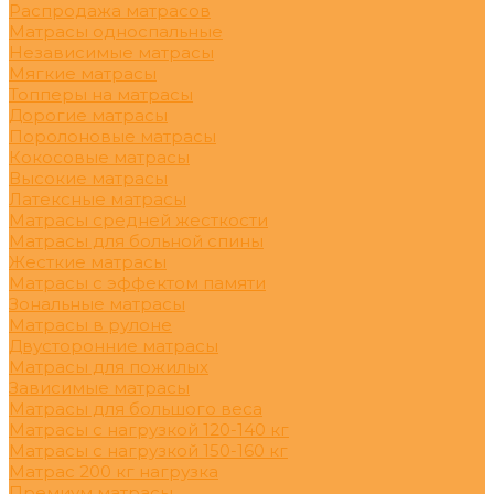
Распродажа матрасов
Матрасы односпальные
Независимые матрасы
Мягкие матрасы
Топперы на матрасы
Дорогие матрасы
Поролоновые матрасы
Кокосовые матрасы
Высокие матрасы
Латексные матрасы
Матрасы средней жесткости
Матрасы для больной спины
Жесткие матрасы
Матрасы с эффектом памяти
Зональные матрасы
Матрасы в рулоне
Двусторонние матрасы
Матрасы для пожилых
Зависимые матрасы
Матрасы для большого веса
Матрасы с нагрузкой 120-140 кг
Матрасы с нагрузкой 150-160 кг
Матрас 200 кг нагрузка
Премиум матрасы