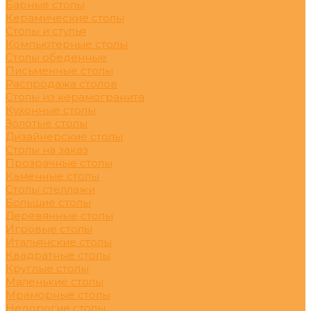
Барные столы
Керамические столы
Столы и стулья
Компьютерные столы
Столы обеденные
Письменные столы
Распродажа столов
Столы из керамогранита
Кухонные столы
Золотые столы
Дизайнерские столы
Столы на заказ
Прозрачные столы
Каменные столы
Столы стеллажи
Большие столы
Деревянные столы
Игровые столы
Итальянские столы
Квадратные столы
Круглые столы
Маленькие столы
Мраморные столы
Недорогие столы