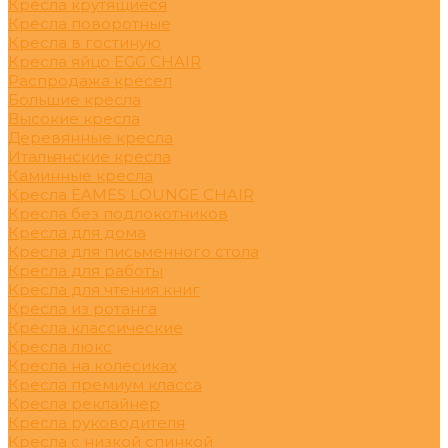
Кресла крутящиеся
Кресла поворотные
Кресла в гостиную
Кресла яйцо EGG CHAIR
Распродажа кресел
Большие кресла
Высокие кресла
Деревянные кресла
Итальянские кресла
Каминные кресла
Кресла EAMES LOUNGE CHAIR
Кресла без подлокотников
Кресла для дома
Кресла для письменного стола
Кресла для работы
Кресла для чтения книг
Кресла из ротанга
Кресла классические
Кресла люкс
Кресла на колесиках
Кресла премиум класса
Кресла реклайнер
Кресла руководителя
Кресла с низкой спинкой