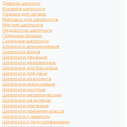
Диваны шезлонг
Кровати шезлонги
Лежаки для загара
Матрасы для шезлонгов
Мягкие шезлонги
Недорогие шезлонги
Пляжные лежаки
Складные шезлонги
Шезлонги алюминиевые
Шезлонги волна
Шезлонги двойные
Шезлонги деревянные
Шезлонги для бассейна
Шезлонги для дачи
Шезлонги из ротанга
Шезлонги коричневые
Шезлонги круглые
Шезлонги металлические
Шезлонги на колесах
Шезлонги плетеные
Шезлонги премиум класса
Шезлонги с навесом
Шезлонги с подголовниками