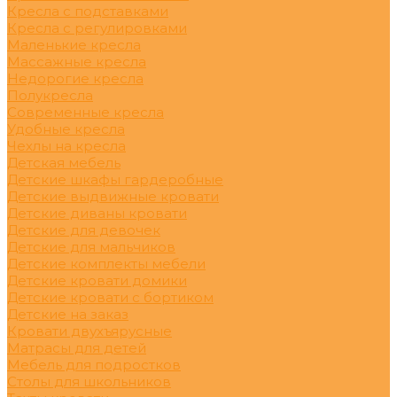
Кресла с подставками
Кресла с регулировками
Маленькие кресла
Массажные кресла
Недорогие кресла
Полукресла
Современные кресла
Удобные кресла
Чехлы на кресла
Детская мебель
Детские шкафы гардеробные
Детские выдвижные кровати
Детские диваны кровати
Детские для девочек
Детские для мальчиков
Детские комплекты мебели
Детские кровати домики
Детские кровати с бортиком
Детские на заказ
Кровати двухъярусные
Матрасы для детей
Мебель для подростков
Столы для школьников