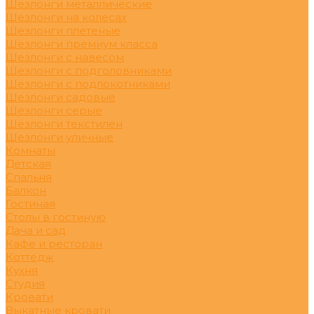
Шезлонги металлические
Шезлонги на колесах
Шезлонги плетеные
Шезлонги премиум класса
Шезлонги с навесом
Шезлонги с подголовниками
Шезлонги с подлокотниками
Шезлонги садовые
Шезлонги серые
Шезлонги текстилен
Шезлонги уличные
Комнаты
Детская
Спальня
Балкон
Гостиная
Столы в гостиную
Дача и сад
Кафе и ресторан
Коттедж
Кухня
Студия
Кровати
Выкатные кровати