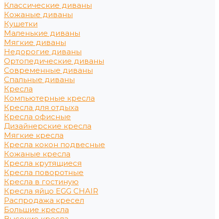
Классические диваны
Кожаные диваны
Кушетки
Маленькие диваны
Мягкие диваны
Недорогие диваны
Ортопедические диваны
Современные диваны
Спальные диваны
Кресла
Компьютерные кресла
Кресла для отдыха
Кресла офисные
Дизайнерские кресла
Мягкие кресла
Кресла кокон подвесные
Кожаные кресла
Кресла крутящиеся
Кресла поворотные
Кресла в гостиную
Кресла яйцо EGG CHAIR
Распродажа кресел
Большие кресла
Высокие кресла