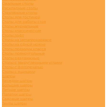
Овальные столы
Раскладные столы
Стеклянные столы
Столы для гостиной
Столы для работы стоя
Столы журнальные
Столы классические
Столы лофт
Столы на металлокаркасе
Столы на одной ножке
Столы премиум класса
Столы прямоугольные
Столы раздвижные
Столы с закругленными углами
Столы с фотопечатью
Столы с ящиками
Шатры
Беседки шатры
Большие шатры
Летние шатры
Палатки шатры
Садовые шатры
Тенты шатры