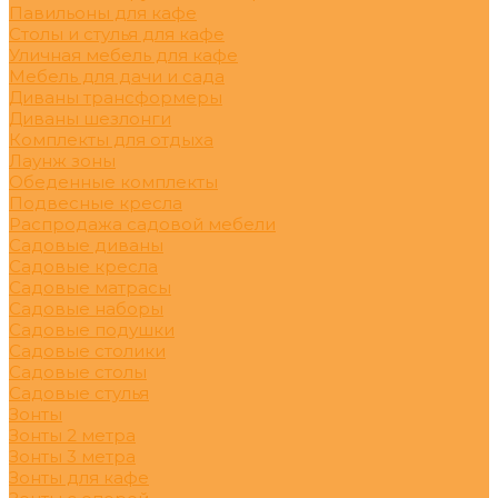
Павильоны для кафе
Столы и стулья для кафе
Уличная мебель для кафе
Мебель для дачи и сада
Диваны трансформеры
Диваны шезлонги
Комплекты для отдыха
Лаунж зоны
Обеденные комплекты
Подвесные кресла
Распродажа садовой мебели
Садовые диваны
Садовые кресла
Садовые матрасы
Садовые наборы
Садовые подушки
Садовые столики
Садовые столы
Садовые стулья
Зонты
Зонты 2 метра
Зонты 3 метра
Зонты для кафе