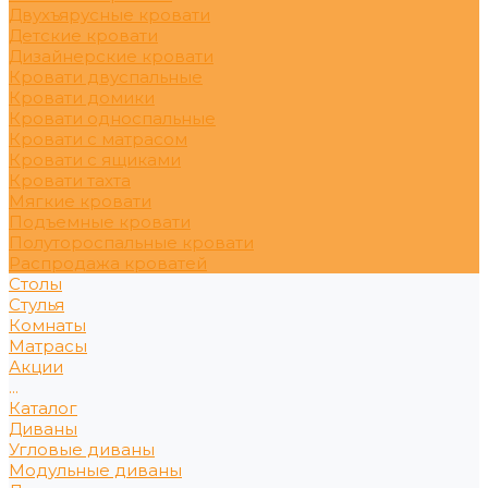
Двухъярусные кровати
Детские кровати
Дизайнерские кровати
Кровати двуспальные
Кровати домики
Кровати односпальные
Кровати с матрасом
Кровати с ящиками
Кровати тахта
Мягкие кровати
Подъемные кровати
Полутороспальные кровати
Распродажа кроватей
Столы
Стулья
Комнаты
Матрасы
Акции
...
Каталог
Диваны
Угловые диваны
Модульные диваны