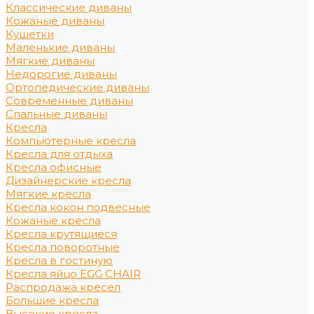
Классические диваны
Кожаные диваны
Кушетки
Маленькие диваны
Мягкие диваны
Недорогие диваны
Ортопедические диваны
Современные диваны
Спальные диваны
Кресла
Компьютерные кресла
Кресла для отдыха
Кресла офисные
Дизайнерские кресла
Мягкие кресла
Кресла кокон подвесные
Кожаные кресла
Кресла крутящиеся
Кресла поворотные
Кресла в гостиную
Кресла яйцо EGG CHAIR
Распродажа кресел
Большие кресла
Высокие кресла