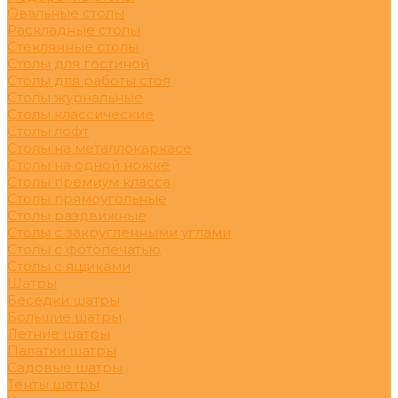
Овальные столы
Раскладные столы
Стеклянные столы
Столы для гостиной
Столы для работы стоя
Столы журнальные
Столы классические
Столы лофт
Столы на металлокаркасе
Столы на одной ножке
Столы премиум класса
Столы прямоугольные
Столы раздвижные
Столы с закругленными углами
Столы с фотопечатью
Столы с ящиками
Шатры
Беседки шатры
Большие шатры
Летние шатры
Палатки шатры
Садовые шатры
Тенты шатры