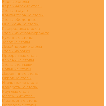
Барные столы
Керамические столы
Столы и стулья
Компьютерные столы
Столы обеденные
Письменные столы
Распродажа столов
Столы из керамогранита
Кухонные столы
Золотые столы
Дизайнерские столы
Столы на заказ
Прозрачные столы
Каменные столы
Столы стеллажи
Большие столы
Деревянные столы
Игровые столы
Итальянские столы
Квадратные столы
Круглые столы
Маленькие столы
Мраморные столы
Недорогие столы