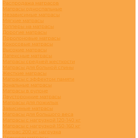
Распродажа матрасов
Матрасы односпальные
Независимые матрасы
Мягкие матрасы
Топперы на матрасы
Дорогие матрасы
Поролоновые матрасы
Кокосовые матрасы
Высокие матрасы
Латексные матрасы
Матрасы средней жесткости
Матрасы для больной спины
Жесткие матрасы
Матрасы с эффектом памяти
Зональные матрасы
Матрасы в рулоне
Двусторонние матрасы
Матрасы для пожилых
Зависимые матрасы
Матрасы для большого веса
Матрасы с нагрузкой 120-140 кг
Матрасы с нагрузкой 150-160 кг
Матрас 200 кг нагрузка
Премиум матрасы