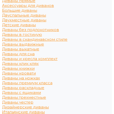
Диваны прямые
Аксессуары для диванов
Большие диваны
Двуспальные диваны
Двухместные диваны
Детские диваны
Диваны без подлокотников
Диваны в гостиную
Диваны в скандинавском стиле
Диваны выдвижные
Диваны выкатные
Диваны для сна
Диваны и кресла комплект
Диваны клик кляк
Диваны книжки
Диваны кровати
Диваны на ножках
Диваны премиум класса
Диваны раскладные
Диваны с ящиками
Диваны трехместные
Диваны честер
Дизайнерские диваны
Итальянские диваны