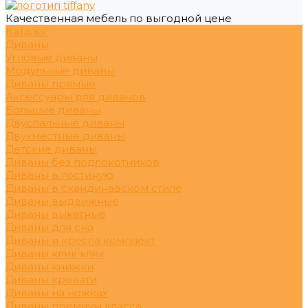
Качественная мебель по выгодной цене
Каталог
Диваны
Угловые диваны
Модульные диваны
Диваны прямые
Аксессуары для диванов
Большие диваны
Двуспальные диваны
Двухместные диваны
Детские диваны
Диваны без подлокотников
Диваны в гостиную
Диваны в скандинавском стиле
Диваны выдвижные
Диваны выкатные
Диваны для сна
Диваны и кресла комплект
Диваны клик кляк
Диваны книжки
Диваны кровати
Диваны на ножках
Диваны премиум класса