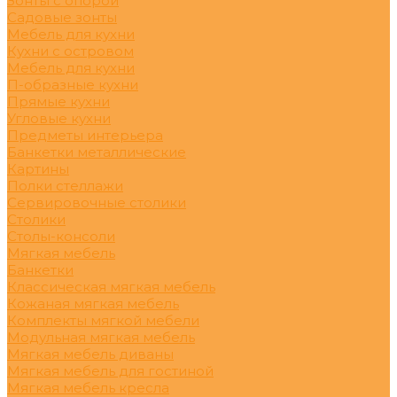
Зонты с опорой
Садовые зонты
Мебель для кухни
Кухни с островом
Мебель для кухни
П-образные кухни
Прямые кухни
Угловые кухни
Предметы интерьера
Банкетки металлические
Картины
Полки стеллажи
Сервировочные столики
Столики
Столы-консоли
Мягкая мебель
Банкетки
Классическая мягкая мебель
Кожаная мягкая мебель
Комплекты мягкой мебели
Модульная мягкая мебель
Мягкая мебель диваны
Мягкая мебель для гостиной
Мягкая мебель кресла