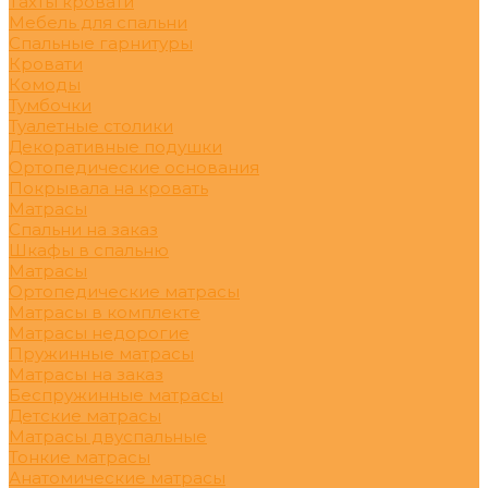
Тахты кровати
Мебель для спальни
Спальные гарнитуры
Кровати
Комоды
Тумбочки
Туалетные столики
Декоративные подушки
Ортопедические основания
Покрывала на кровать
Матрасы
Спальни на заказ
Шкафы в спальню
Матрасы
Ортопедические матрасы
Матрасы в комплекте
Матрасы недорогие
Пружинные матрасы
Матрасы на заказ
Беспружинные матрасы
Детские матрасы
Матрасы двуспальные
Тонкие матрасы
Анатомические матрасы