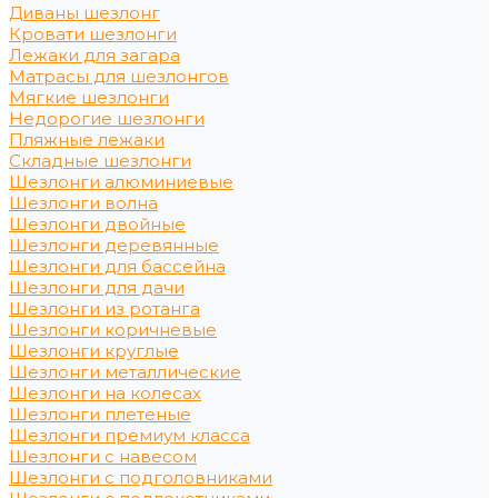
Диваны шезлонг
Кровати шезлонги
Лежаки для загара
Матрасы для шезлонгов
Мягкие шезлонги
Недорогие шезлонги
Пляжные лежаки
Складные шезлонги
Шезлонги алюминиевые
Шезлонги волна
Шезлонги двойные
Шезлонги деревянные
Шезлонги для бассейна
Шезлонги для дачи
Шезлонги из ротанга
Шезлонги коричневые
Шезлонги круглые
Шезлонги металлические
Шезлонги на колесах
Шезлонги плетеные
Шезлонги премиум класса
Шезлонги с навесом
Шезлонги с подголовниками