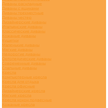
Диваны раскладные
Диваны с ящиками
Диваны трехместные
Диваны честер
Дизайнерские диваны
Итальянские диваны
Классические диваны
Кожаные диваны
Кушетки
Маленькие диваны
Мягкие диваны
Недорогие диваны
Ортопедические диваны
Современные диваны
Спальные диваны
Кресла
Компьютерные кресла
Кресла для отдыха
Кресла офисные
Дизайнерские кресла
Мягкие кресла
Кресла кокон подвесные
Кожаные кресла