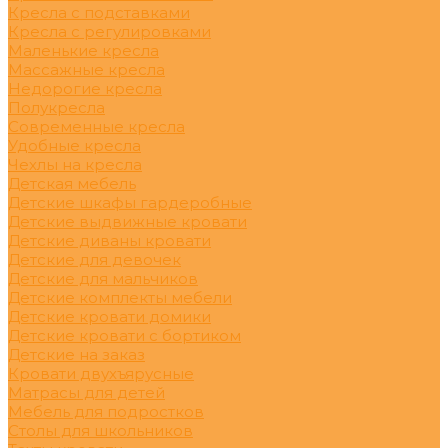
Кресла с подставками
Кресла с регулировками
Маленькие кресла
Массажные кресла
Недорогие кресла
Полукресла
Современные кресла
Удобные кресла
Чехлы на кресла
Детская мебель
Детские шкафы гардеробные
Детские выдвижные кровати
Детские диваны кровати
Детские для девочек
Детские для мальчиков
Детские комплекты мебели
Детские кровати домики
Детские кровати с бортиком
Детские на заказ
Кровати двухъярусные
Матрасы для детей
Мебель для подростков
Столы для школьников