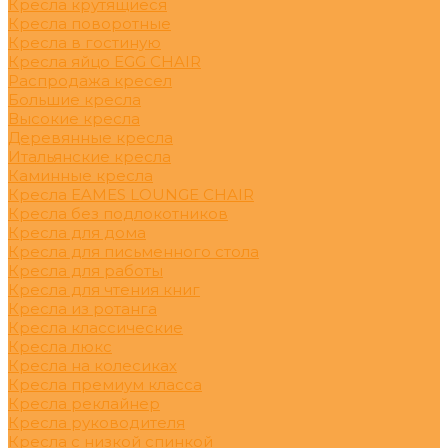
Кресла крутящиеся
Кресла поворотные
Кресла в гостиную
Кресла яйцо EGG CHAIR
Распродажа кресел
Большие кресла
Высокие кресла
Деревянные кресла
Итальянские кресла
Каминные кресла
Кресла EAMES LOUNGE CHAIR
Кресла без подлокотников
Кресла для дома
Кресла для письменного стола
Кресла для работы
Кресла для чтения книг
Кресла из ротанга
Кресла классические
Кресла люкс
Кресла на колесиках
Кресла премиум класса
Кресла реклайнер
Кресла руководителя
Кресла с низкой спинкой