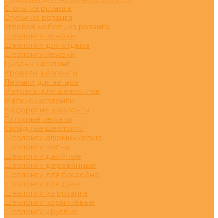
Столы из ротанга
Стулья из ротанга
Угловая мебель из ротанга
Шезлонги лежаки
Шезлонги для отдыха
Шезлонги лежаки
Диваны шезлонг
Кровати шезлонги
Лежаки для загара
Матрасы для шезлонгов
Мягкие шезлонги
Недорогие шезлонги
Пляжные лежаки
Складные шезлонги
Шезлонги алюминиевые
Шезлонги волна
Шезлонги двойные
Шезлонги деревянные
Шезлонги для бассейна
Шезлонги для дачи
Шезлонги из ротанга
Шезлонги коричневые
Шезлонги круглые