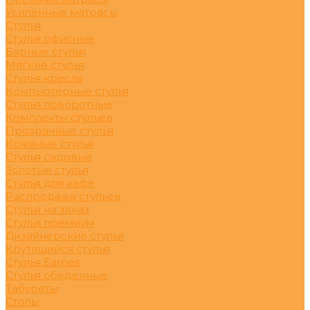
Усиленные матрасы
Стулья
Стулья офисные
Барные стулья
Мягкие стулья
Стулья кресла
Компьютерные стулья
Стулья поворотные
Комплекты стульев
Прозрачные стулья
Кожаные стулья
Стулья садовые
Золотые стулья
Стулья для кафе
Распродажа стульев
Стулья на заказ
Стулья премиум
Дизайнерские стулья
Крутящийся стулья
Стулья Eames
Стулья обеденные
Табуреты
Столы