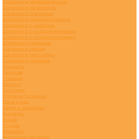
Шезлонги металлические
Шезлонги на колесах
Шезлонги плетеные
Шезлонги премиум класса
Шезлонги с навесом
Шезлонги с подголовниками
Шезлонги с подлокотниками
Шезлонги садовые
Шезлонги серые
Шезлонги текстилен
Шезлонги уличные
Комнаты
Детская
Спальня
Балкон
Гостиная
Столы в гостиную
Дача и сад
Кафе и ресторан
Коттедж
Кухня
Студия
Кровати
Выкатные кровати