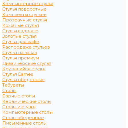
Компьютерные стулья
Стулья поворотные
Комплекты стульев
Прозрачные стулья
Кожаные стулья
Стулья садовые
Золотые стулья
Стулья для кафе
Распродажа стульев
Стулья на заказ
Стулья премиум
Дизайнерские стулья
Крутящийся стулья
Стулья Eames
Стулья обеденные
Табуреты
Столы
Барные столы
Керамические столы
Столы и стулья
Компьютерные столы
Столы обеденные
Письменные столы