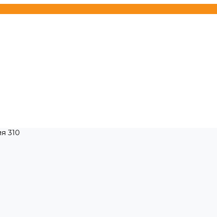
ия 310