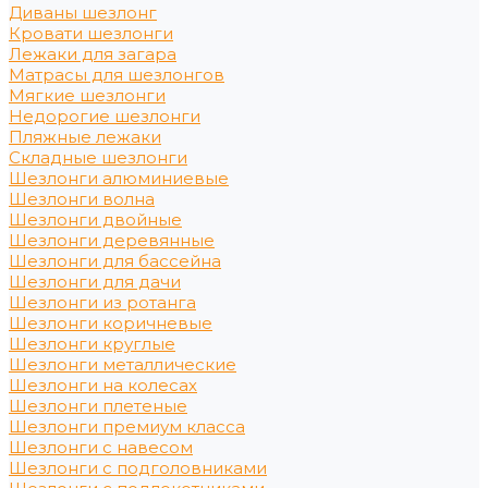
Диваны шезлонг
Кровати шезлонги
Лежаки для загара
Матрасы для шезлонгов
Мягкие шезлонги
Недорогие шезлонги
Пляжные лежаки
Складные шезлонги
Шезлонги алюминиевые
Шезлонги волна
Шезлонги двойные
Шезлонги деревянные
Шезлонги для бассейна
Шезлонги для дачи
Шезлонги из ротанга
Шезлонги коричневые
Шезлонги круглые
Шезлонги металлические
Шезлонги на колесах
Шезлонги плетеные
Шезлонги премиум класса
Шезлонги с навесом
Шезлонги с подголовниками