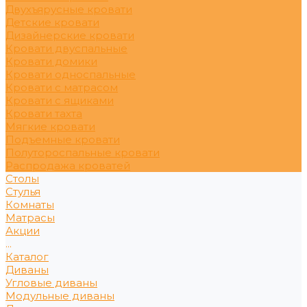
Двухъярусные кровати
Детские кровати
Дизайнерские кровати
Кровати двуспальные
Кровати домики
Кровати односпальные
Кровати с матрасом
Кровати с ящиками
Кровати тахта
Мягкие кровати
Подъемные кровати
Полутороспальные кровати
Распродажа кроватей
Столы
Стулья
Комнаты
Матрасы
Акции
...
Каталог
Диваны
Угловые диваны
Модульные диваны