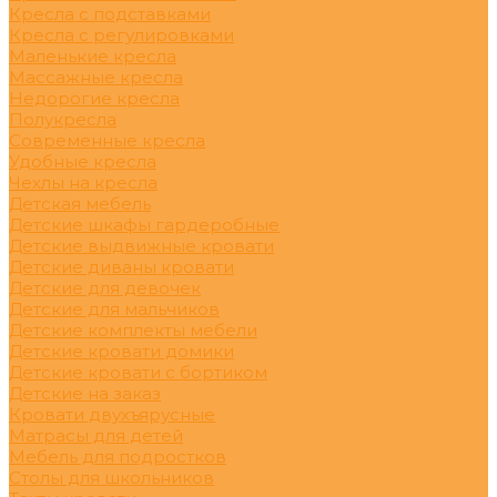
Кресла с подставками
Кресла с регулировками
Маленькие кресла
Массажные кресла
Недорогие кресла
Полукресла
Современные кресла
Удобные кресла
Чехлы на кресла
Детская мебель
Детские шкафы гардеробные
Детские выдвижные кровати
Детские диваны кровати
Детские для девочек
Детские для мальчиков
Детские комплекты мебели
Детские кровати домики
Детские кровати с бортиком
Детские на заказ
Кровати двухъярусные
Матрасы для детей
Мебель для подростков
Столы для школьников