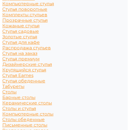
Компьютерные стулья
Стулья поворотные
Комплекты стульев
Прозрачные стулья
Кожаные стулья
Стулья садовые
Золотые стулья
Стулья для кафе
Распродажа стульев
Стулья на заказ
Стулья премиум
Дизайнерские стулья
Крутящийся стулья
Стулья Eames
Стулья обеденные
Табуреты
Столы
Барные столы
Керамические столы
Столы и стулья
Компьютерные столы
Столы обеденные
Письменные столы