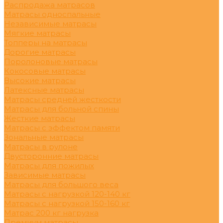
Распродажа матрасов
Матрасы односпальные
Независимые матрасы
Мягкие матрасы
Топперы на матрасы
Дорогие матрасы
Поролоновые матрасы
Кокосовые матрасы
Высокие матрасы
Латексные матрасы
Матрасы средней жесткости
Матрасы для больной спины
Жесткие матрасы
Матрасы с эффектом памяти
Зональные матрасы
Матрасы в рулоне
Двусторонние матрасы
Матрасы для пожилых
Зависимые матрасы
Матрасы для большого веса
Матрасы с нагрузкой 120-140 кг
Матрасы с нагрузкой 150-160 кг
Матрас 200 кг нагрузка
Премиум матрасы