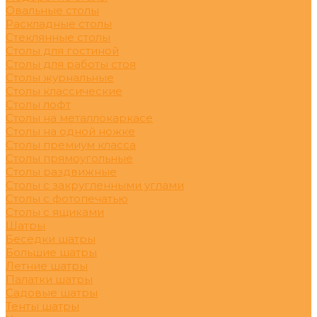
Овальные столы
Раскладные столы
Стеклянные столы
Столы для гостиной
Столы для работы стоя
Столы журнальные
Столы классические
Столы лофт
Столы на металлокаркасе
Столы на одной ножке
Столы премиум класса
Столы прямоугольные
Столы раздвижные
Столы с закругленными углами
Столы с фотопечатью
Столы с ящиками
Шатры
Беседки шатры
Большие шатры
Летние шатры
Палатки шатры
Садовые шатры
Тенты шатры