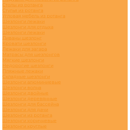
Столы из ротанга
Стулья из ротанга
Угловая мебель из ротанга
Шезлонги лежаки
Шезлонги для отдыха
Шезлонги лежаки
Диваны шезлонг
Кровати шезлонги
Лежаки для загара
Матрасы для шезлонгов
Мягкие шезлонги
Недорогие шезлонги
Пляжные лежаки
Складные шезлонги
Шезлонги алюминиевые
Шезлонги волна
Шезлонги двойные
Шезлонги деревянные
Шезлонги для бассейна
Шезлонги для дачи
Шезлонги из ротанга
Шезлонги коричневые
Шезлонги круглые