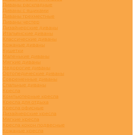
Диваны раскладные
Диваны с ящиками
Диваны трехместные
Диваны честер
Дизайнерские диваны
Итальянские диваны
Классические диваны
Кожаные диваны
Кушетки
Маленькие диваны
Мягкие диваны
Недорогие диваны
Ортопедические диваны
Современные диваны
Спальные диваны
Кресла
Компьютерные кресла
Кресла для отдыха
Кресла офисные
Дизайнерские кресла
Мягкие кресла
Кресла кокон подвесные
Кожаные кресла