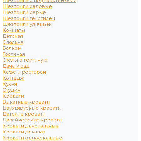
Шезлонги с подлокотниками
Шезлонги садовые
Шезлонги серые
Шезлонги текстилен
Шезлонги уличные
Комнаты
Детская
Спальня
Балкон
Гостиная
Столы в гостиную
Дача и сад
Кафе и ресторан
Коттедж
Кухня
Студия
Кровати
Выкатные кровати
Двухъярусные кровати
Детские кровати
Дизайнерские кровати
Кровати двуспальные
Кровати домики
Кровати односпальные