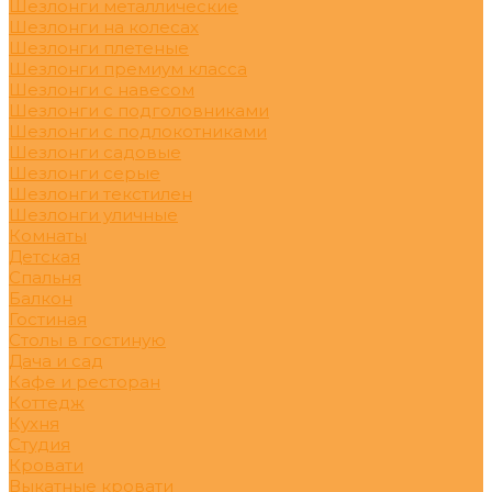
Шезлонги металлические
Шезлонги на колесах
Шезлонги плетеные
Шезлонги премиум класса
Шезлонги с навесом
Шезлонги с подголовниками
Шезлонги с подлокотниками
Шезлонги садовые
Шезлонги серые
Шезлонги текстилен
Шезлонги уличные
Комнаты
Детская
Спальня
Балкон
Гостиная
Столы в гостиную
Дача и сад
Кафе и ресторан
Коттедж
Кухня
Студия
Кровати
Выкатные кровати