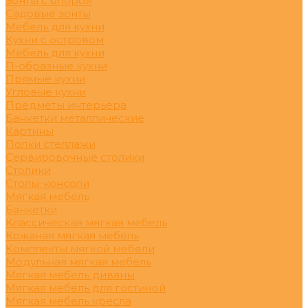
Зонты с опорой
Садовые зонты
Мебель для кухни
Кухни с островом
Мебель для кухни
П-образные кухни
Прямые кухни
Угловые кухни
Предметы интерьера
Банкетки металлические
Картины
Полки стеллажи
Сервировочные столики
Столики
Столы-консоли
Мягкая мебель
Банкетки
Классическая мягкая мебель
Кожаная мягкая мебель
Комплекты мягкой мебели
Модульная мягкая мебель
Мягкая мебель диваны
Мягкая мебель для гостиной
Мягкая мебель кресла