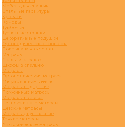
Тахты кровати
Мебель для спальни
Спальные гарнитуры
Кровати
Комоды
Тумбочки
Туалетные столики
Декоративные подушки
Ортопедические основания
Покрывала на кровать
Матрасы
Спальни на заказ
Шкафы в спальню
Матрасы
Ортопедические матрасы
Матрасы в комплекте
Матрасы недорогие
Пружинные матрасы
Матрасы на заказ
Беспружинные матрасы
Детские матрасы
Матрасы двуспальные
Тонкие матрасы
Анатомические матрасы