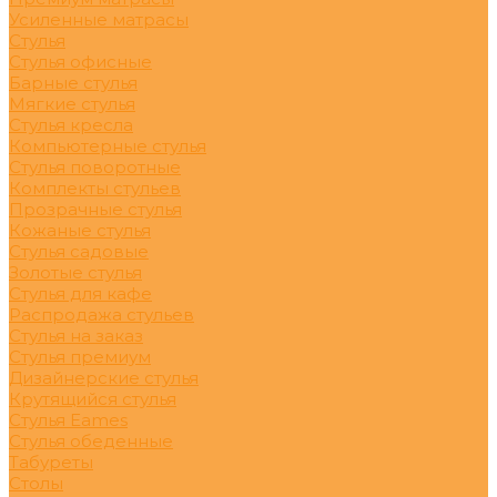
Усиленные матрасы
Стулья
Стулья офисные
Барные стулья
Мягкие стулья
Стулья кресла
Компьютерные стулья
Стулья поворотные
Комплекты стульев
Прозрачные стулья
Кожаные стулья
Стулья садовые
Золотые стулья
Стулья для кафе
Распродажа стульев
Стулья на заказ
Стулья премиум
Дизайнерские стулья
Крутящийся стулья
Стулья Eames
Стулья обеденные
Табуреты
Столы