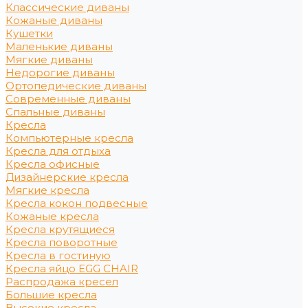
Классические диваны
Кожаные диваны
Кушетки
Маленькие диваны
Мягкие диваны
Недорогие диваны
Ортопедические диваны
Современные диваны
Спальные диваны
Кресла
Компьютерные кресла
Кресла для отдыха
Кресла офисные
Дизайнерские кресла
Мягкие кресла
Кресла кокон подвесные
Кожаные кресла
Кресла крутящиеся
Кресла поворотные
Кресла в гостиную
Кресла яйцо EGG CHAIR
Распродажа кресел
Большие кресла
Высокие кресла