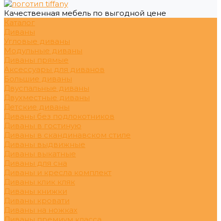
Качественная мебель по выгодной цене
Каталог
Диваны
Угловые диваны
Модульные диваны
Диваны прямые
Аксессуары для диванов
Большие диваны
Двуспальные диваны
Двухместные диваны
Детские диваны
Диваны без подлокотников
Диваны в гостиную
Диваны в скандинавском стиле
Диваны выдвижные
Диваны выкатные
Диваны для сна
Диваны и кресла комплект
Диваны клик кляк
Диваны книжки
Диваны кровати
Диваны на ножках
Диваны премиум класса