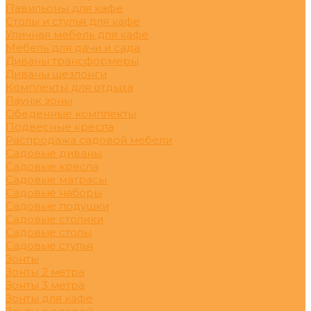
Павильоны для кафе
Столы и стулья для кафе
Уличная мебель для кафе
Мебель для дачи и сада
Диваны трансформеры
Диваны шезлонги
Комплекты для отдыха
Лаунж зоны
Обеденные комплекты
Подвесные кресла
Распродажа садовой мебели
Садовые диваны
Садовые кресла
Садовые матрасы
Садовые наборы
Садовые подушки
Садовые столики
Садовые столы
Садовые стулья
Зонты
Зонты 2 метра
Зонты 3 метра
Зонты для кафе