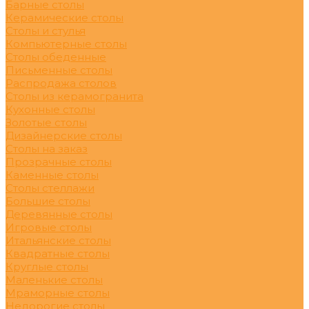
Барные столы
Керамические столы
Столы и стулья
Компьютерные столы
Столы обеденные
Письменные столы
Распродажа столов
Столы из керамогранита
Кухонные столы
Золотые столы
Дизайнерские столы
Столы на заказ
Прозрачные столы
Каменные столы
Столы стеллажи
Большие столы
Деревянные столы
Игровые столы
Итальянские столы
Квадратные столы
Круглые столы
Маленькие столы
Мраморные столы
Недорогие столы