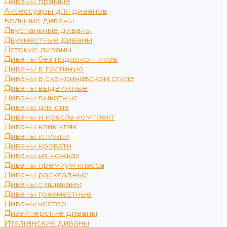
Диваны прямые
Аксессуары для диванов
Большие диваны
Двуспальные диваны
Двухместные диваны
Детские диваны
Диваны без подлокотников
Диваны в гостиную
Диваны в скандинавском стиле
Диваны выдвижные
Диваны выкатные
Диваны для сна
Диваны и кресла комплект
Диваны клик кляк
Диваны книжки
Диваны кровати
Диваны на ножках
Диваны премиум класса
Диваны раскладные
Диваны с ящиками
Диваны трехместные
Диваны честер
Дизайнерские диваны
Итальянские диваны