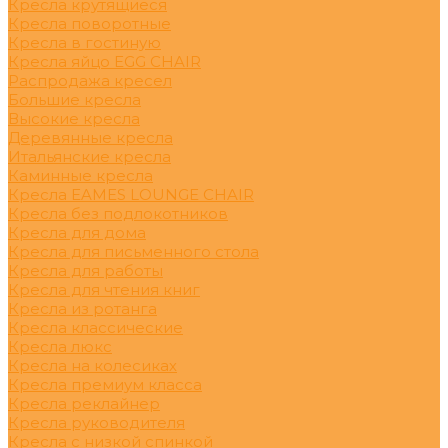
Кресла крутящиеся
Кресла поворотные
Кресла в гостиную
Кресла яйцо EGG CHAIR
Распродажа кресел
Большие кресла
Высокие кресла
Деревянные кресла
Итальянские кресла
Каминные кресла
Кресла EAMES LOUNGE CHAIR
Кресла без подлокотников
Кресла для дома
Кресла для письменного стола
Кресла для работы
Кресла для чтения книг
Кресла из ротанга
Кресла классические
Кресла люкс
Кресла на колесиках
Кресла премиум класса
Кресла реклайнер
Кресла руководителя
Кресла с низкой спинкой