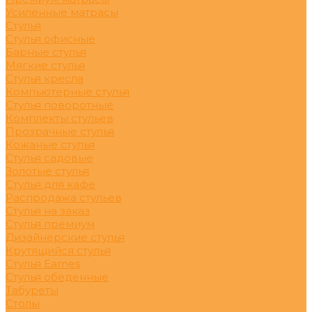
Усиленные матрасы
Стулья
Стулья офисные
Барные стулья
Мягкие стулья
Стулья кресла
Компьютерные стулья
Стулья поворотные
Комплекты стульев
Прозрачные стулья
Кожаные стулья
Стулья садовые
Золотые стулья
Стулья для кафе
Распродажа стульев
Стулья на заказ
Стулья премиум
Дизайнерские стулья
Крутящийся стулья
Стулья Eames
Стулья обеденные
Табуреты
Столы