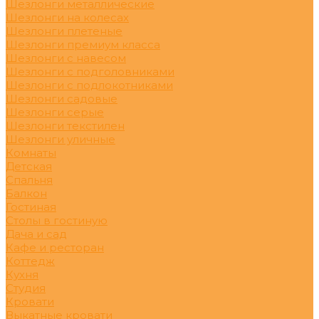
Шезлонги металлические
Шезлонги на колесах
Шезлонги плетеные
Шезлонги премиум класса
Шезлонги с навесом
Шезлонги с подголовниками
Шезлонги с подлокотниками
Шезлонги садовые
Шезлонги серые
Шезлонги текстилен
Шезлонги уличные
Комнаты
Детская
Спальня
Балкон
Гостиная
Столы в гостиную
Дача и сад
Кафе и ресторан
Коттедж
Кухня
Студия
Кровати
Выкатные кровати