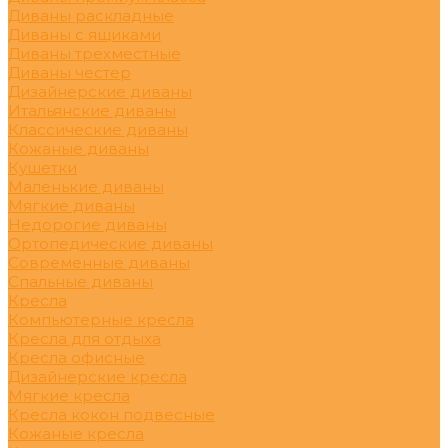
Диваны раскладные
Диваны с ящиками
Диваны трехместные
Диваны честер
Дизайнерские диваны
Итальянские диваны
Классические диваны
Кожаные диваны
Кушетки
Маленькие диваны
Мягкие диваны
Недорогие диваны
Ортопедические диваны
Современные диваны
Спальные диваны
Кресла
Компьютерные кресла
Кресла для отдыха
Кресла офисные
Дизайнерские кресла
Мягкие кресла
Кресла кокон подвесные
Кожаные кресла