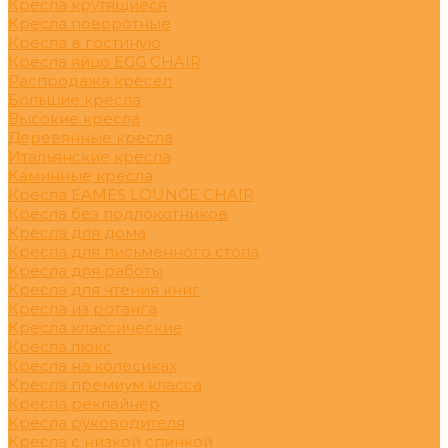
Кресла крутящиеся
Кресла поворотные
Кресла в гостиную
Кресла яйцо EGG CHAIR
Распродажа кресел
Большие кресла
Высокие кресла
Деревянные кресла
Итальянские кресла
Каминные кресла
Кресла EAMES LOUNGE CHAIR
Кресла без подлокотников
Кресла для дома
Кресла для письменного стола
Кресла для работы
Кресла для чтения книг
Кресла из ротанга
Кресла классические
Кресла люкс
Кресла на колесиках
Кресла премиум класса
Кресла реклайнер
Кресла руководителя
Кресла с низкой спинкой