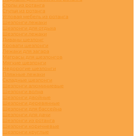
Столы из ротанга
Стулья из ротанга
Угловая мебель из ротанга
Шезлонги лежаки
Шезлонги для отдыха
Шезлонги лежаки
Диваны шезлонг
Кровати шезлонги
Лежаки для загара
Матрасы для шезлонгов
Мягкие шезлонги
Недорогие шезлонги
Пляжные лежаки
Складные шезлонги
Шезлонги алюминиевые
Шезлонги волна
Шезлонги двойные
Шезлонги деревянные
Шезлонги для бассейна
Шезлонги для дачи
Шезлонги из ротанга
Шезлонги коричневые
Шезлонги круглые