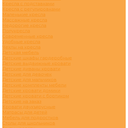
Кресла с подставками
Кресла с регулировками
Маленькие кресла
Массажные кресла
Недорогие кресла
Полукресла
Современные кресла
Удобные кресла
Чехлы на кресла
Детская мебель
Детские шкафы гардеробные
Детские выдвижные кровати
Детские диваны кровати
Детские для девочек
Детские для мальчиков
Детские комплекты мебели
Детские кровати домики
Детские кровати с бортиком
Детские на заказ
Кровати двухъярусные
Матрасы для детей
Мебель для подростков
Столы для школьников