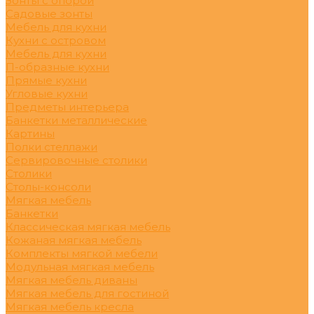
Зонты с опорой
Садовые зонты
Мебель для кухни
Кухни с островом
Мебель для кухни
П-образные кухни
Прямые кухни
Угловые кухни
Предметы интерьера
Банкетки металлические
Картины
Полки стеллажи
Сервировочные столики
Столики
Столы-консоли
Мягкая мебель
Банкетки
Классическая мягкая мебель
Кожаная мягкая мебель
Комплекты мягкой мебели
Модульная мягкая мебель
Мягкая мебель диваны
Мягкая мебель для гостиной
Мягкая мебель кресла