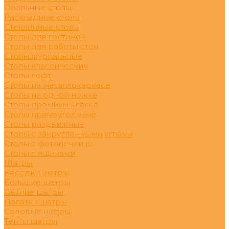
Овальные столы
Раскладные столы
Стеклянные столы
Столы для гостиной
Столы для работы стоя
Столы журнальные
Столы классические
Столы лофт
Столы на металлокаркасе
Столы на одной ножке
Столы премиум класса
Столы прямоугольные
Столы раздвижные
Столы с закругленными углами
Столы с фотопечатью
Столы с ящиками
Шатры
Беседки шатры
Большие шатры
Летние шатры
Палатки шатры
Садовые шатры
Тенты шатры