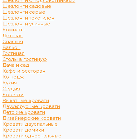
Шезлонги с подлокотниками
Шезлонги садовые
Шезлонги серые
Шезлонги текстилен
Шезлонги уличные
Комнаты
Детская
Спальня
Балкон
Гостиная
Столы в гостиную
Дача и сад
Кафе и ресторан
Коттедж
Кухня
Студия
Кровати
Выкатные кровати
Двухъярусные кровати
Детские кровати
Дизайнерские кровати
Кровати двуспальные
Кровати домики
Кровати односпальные