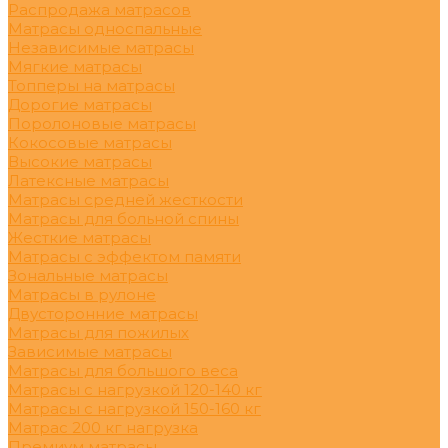
Распродажа матрасов
Матрасы односпальные
Независимые матрасы
Мягкие матрасы
Топперы на матрасы
Дорогие матрасы
Поролоновые матрасы
Кокосовые матрасы
Высокие матрасы
Латексные матрасы
Матрасы средней жесткости
Матрасы для больной спины
Жесткие матрасы
Матрасы с эффектом памяти
Зональные матрасы
Матрасы в рулоне
Двусторонние матрасы
Матрасы для пожилых
Зависимые матрасы
Матрасы для большого веса
Матрасы с нагрузкой 120-140 кг
Матрасы с нагрузкой 150-160 кг
Матрас 200 кг нагрузка
Премиум матрасы