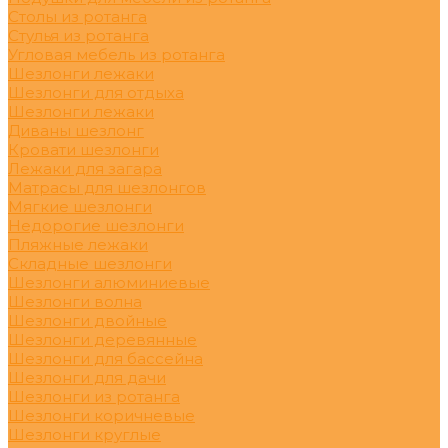
Столы из ротанга
Стулья из ротанга
Угловая мебель из ротанга
Шезлонги лежаки
Шезлонги для отдыха
Шезлонги лежаки
Диваны шезлонг
Кровати шезлонги
Лежаки для загара
Матрасы для шезлонгов
Мягкие шезлонги
Недорогие шезлонги
Пляжные лежаки
Складные шезлонги
Шезлонги алюминиевые
Шезлонги волна
Шезлонги двойные
Шезлонги деревянные
Шезлонги для бассейна
Шезлонги для дачи
Шезлонги из ротанга
Шезлонги коричневые
Шезлонги круглые