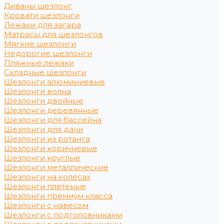
Диваны шезлонг
Кровати шезлонги
Лежаки для загара
Матрасы для шезлонгов
Мягкие шезлонги
Недорогие шезлонги
Пляжные лежаки
Складные шезлонги
Шезлонги алюминиевые
Шезлонги волна
Шезлонги двойные
Шезлонги деревянные
Шезлонги для бассейна
Шезлонги для дачи
Шезлонги из ротанга
Шезлонги коричневые
Шезлонги круглые
Шезлонги металлические
Шезлонги на колесах
Шезлонги плетеные
Шезлонги премиум класса
Шезлонги с навесом
Шезлонги с подголовниками