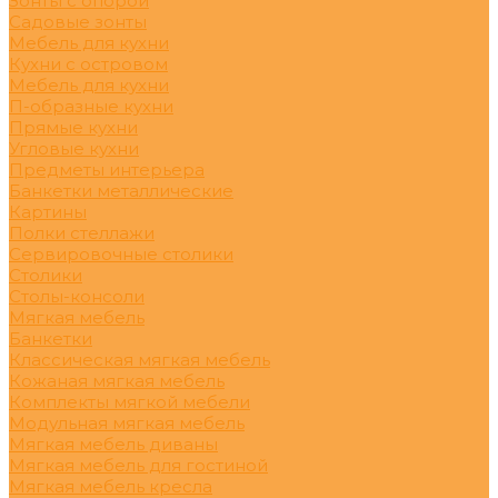
Зонты с опорой
Садовые зонты
Мебель для кухни
Кухни с островом
Мебель для кухни
П-образные кухни
Прямые кухни
Угловые кухни
Предметы интерьера
Банкетки металлические
Картины
Полки стеллажи
Сервировочные столики
Столики
Столы-консоли
Мягкая мебель
Банкетки
Классическая мягкая мебель
Кожаная мягкая мебель
Комплекты мягкой мебели
Модульная мягкая мебель
Мягкая мебель диваны
Мягкая мебель для гостиной
Мягкая мебель кресла