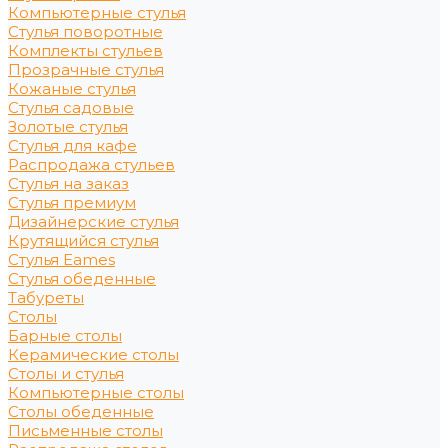
Компьютерные стулья
Стулья поворотные
Комплекты стульев
Прозрачные стулья
Кожаные стулья
Стулья садовые
Золотые стулья
Стулья для кафе
Распродажа стульев
Стулья на заказ
Стулья премиум
Дизайнерские стулья
Крутящийся стулья
Стулья Eames
Стулья обеденные
Табуреты
Столы
Барные столы
Керамические столы
Столы и стулья
Компьютерные столы
Столы обеденные
Письменные столы