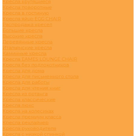
Кресла крутящиеся
Кресла поворотные
Кресла в гостиную
Кресла яйцо EGG CHAIR
Распродажа кресел
Большие кресла
Высокие кресла
Деревянные кресла
Итальянские кресла
Каминные кресла
Кресла EAMES LOUNGE CHAIR
Кресла без подлокотников
Кресла для дома
Кресла для письменного стола
Кресла для работы
Кресла для чтения книг
Кресла из ротанга
Кресла классические
Кресла люкс
Кресла на колесиках
Кресла премиум класса
Кресла реклайнер
Кресла руководителя
Кресла с низкой спинкой