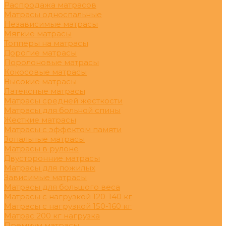
Распродажа матрасов
Матрасы односпальные
Независимые матрасы
Мягкие матрасы
Топперы на матрасы
Дорогие матрасы
Поролоновые матрасы
Кокосовые матрасы
Высокие матрасы
Латексные матрасы
Матрасы средней жесткости
Матрасы для больной спины
Жесткие матрасы
Матрасы с эффектом памяти
Зональные матрасы
Матрасы в рулоне
Двусторонние матрасы
Матрасы для пожилых
Зависимые матрасы
Матрасы для большого веса
Матрасы с нагрузкой 120-140 кг
Матрасы с нагрузкой 150-160 кг
Матрас 200 кг нагрузка
Премиум матрасы