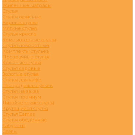
Усиленные матрасы
Стулья
Стулья офисные
Барные стулья
Мягкие стулья
Стулья кресла
Компьютерные стулья
Стулья поворотные
Комплекты стульев
Прозрачные стулья
Кожаные стулья
Стулья садовые
Золотые стулья
Стулья для кафе
Распродажа стульев
Стулья на заказ
Стулья премиум
Дизайнерские стулья
Крутящийся стулья
Стулья Eames
Стулья обеденные
Табуреты
Столы