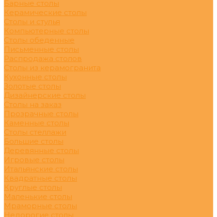
Барные столы
Керамические столы
Столы и стулья
Компьютерные столы
Столы обеденные
Письменные столы
Распродажа столов
Столы из керамогранита
Кухонные столы
Золотые столы
Дизайнерские столы
Столы на заказ
Прозрачные столы
Каменные столы
Столы стеллажи
Большие столы
Деревянные столы
Игровые столы
Итальянские столы
Квадратные столы
Круглые столы
Маленькие столы
Мраморные столы
Недорогие столы