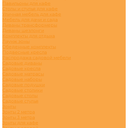
Павильоны для кафе
Столы и стулья для кафе
Уличная мебель для кафе
Мебель для дачи и сада
Диваны трансформеры
Диваны шезлонги
Комплекты для отдыха
Лаунж зоны
Обеденные комплекты
Подвесные кресла
Распродажа садовой мебели
Садовые диваны
Садовые кресла
Садовые матрасы
Садовые наборы
Садовые подушки
Садовые столики
Садовые столы
Садовые стулья
Зонты
Зонты 2 метра
Зонты 3 метра
Зонты для кафе