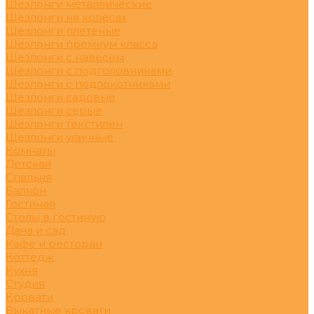
Шезлонги металлические
Шезлонги на колесах
Шезлонги плетеные
Шезлонги премиум класса
Шезлонги с навесом
Шезлонги с подголовниками
Шезлонги с подлокотниками
Шезлонги садовые
Шезлонги серые
Шезлонги текстилен
Шезлонги уличные
Комнаты
Детская
Спальня
Балкон
Гостиная
Столы в гостиную
Дача и сад
Кафе и ресторан
Коттедж
Кухня
Студия
Кровати
Выкатные кровати