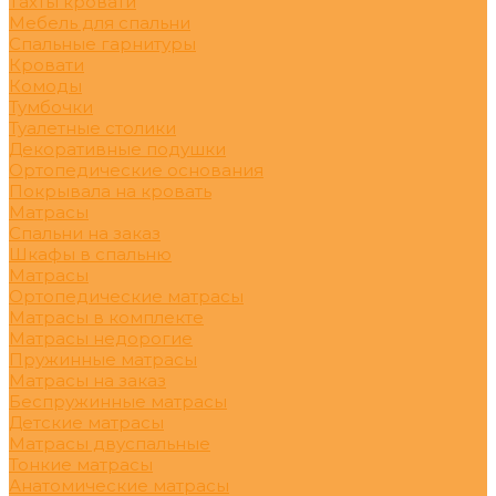
Тахты кровати
Мебель для спальни
Спальные гарнитуры
Кровати
Комоды
Тумбочки
Туалетные столики
Декоративные подушки
Ортопедические основания
Покрывала на кровать
Матрасы
Спальни на заказ
Шкафы в спальню
Матрасы
Ортопедические матрасы
Матрасы в комплекте
Матрасы недорогие
Пружинные матрасы
Матрасы на заказ
Беспружинные матрасы
Детские матрасы
Матрасы двуспальные
Тонкие матрасы
Анатомические матрасы