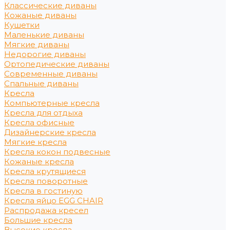
Классические диваны
Кожаные диваны
Кушетки
Маленькие диваны
Мягкие диваны
Недорогие диваны
Ортопедические диваны
Современные диваны
Спальные диваны
Кресла
Компьютерные кресла
Кресла для отдыха
Кресла офисные
Дизайнерские кресла
Мягкие кресла
Кресла кокон подвесные
Кожаные кресла
Кресла крутящиеся
Кресла поворотные
Кресла в гостиную
Кресла яйцо EGG CHAIR
Распродажа кресел
Большие кресла
Высокие кресла