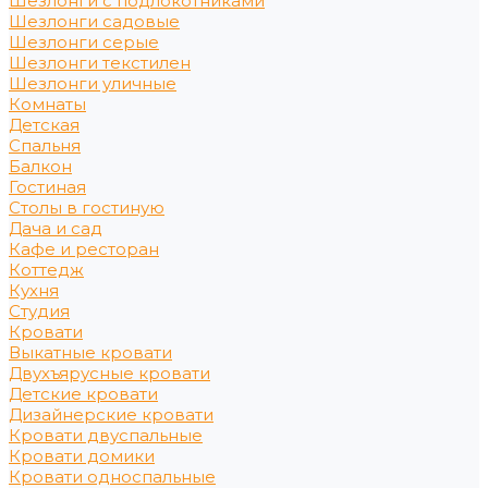
Шезлонги с подлокотниками
Шезлонги садовые
Шезлонги серые
Шезлонги текстилен
Шезлонги уличные
Комнаты
Детская
Спальня
Балкон
Гостиная
Столы в гостиную
Дача и сад
Кафе и ресторан
Коттедж
Кухня
Студия
Кровати
Выкатные кровати
Двухъярусные кровати
Детские кровати
Дизайнерские кровати
Кровати двуспальные
Кровати домики
Кровати односпальные