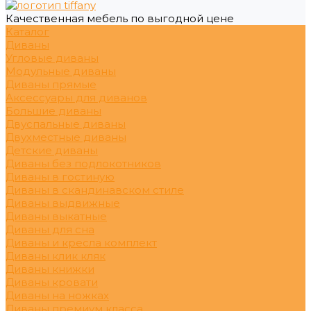
Качественная мебель по выгодной цене
Каталог
Диваны
Угловые диваны
Модульные диваны
Диваны прямые
Аксессуары для диванов
Большие диваны
Двуспальные диваны
Двухместные диваны
Детские диваны
Диваны без подлокотников
Диваны в гостиную
Диваны в скандинавском стиле
Диваны выдвижные
Диваны выкатные
Диваны для сна
Диваны и кресла комплект
Диваны клик кляк
Диваны книжки
Диваны кровати
Диваны на ножках
Диваны премиум класса