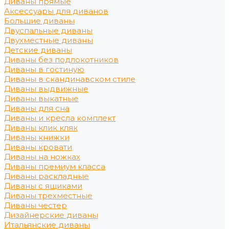
Диваны прямые
Аксессуары для диванов
Большие диваны
Двуспальные диваны
Двухместные диваны
Детские диваны
Диваны без подлокотников
Диваны в гостиную
Диваны в скандинавском стиле
Диваны выдвижные
Диваны выкатные
Диваны для сна
Диваны и кресла комплект
Диваны клик кляк
Диваны книжки
Диваны кровати
Диваны на ножках
Диваны премиум класса
Диваны раскладные
Диваны с ящиками
Диваны трехместные
Диваны честер
Дизайнерские диваны
Итальянские диваны