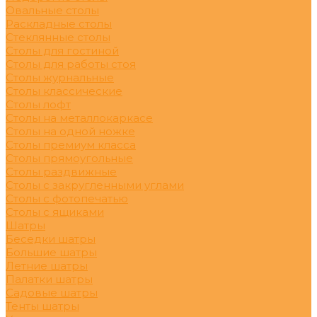
Овальные столы
Раскладные столы
Стеклянные столы
Столы для гостиной
Столы для работы стоя
Столы журнальные
Столы классические
Столы лофт
Столы на металлокаркасе
Столы на одной ножке
Столы премиум класса
Столы прямоугольные
Столы раздвижные
Столы с закругленными углами
Столы с фотопечатью
Столы с ящиками
Шатры
Беседки шатры
Большие шатры
Летние шатры
Палатки шатры
Садовые шатры
Тенты шатры