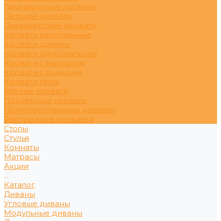
Двухъярусные кровати
Детские кровати
Дизайнерские кровати
Кровати двуспальные
Кровати домики
Кровати односпальные
Кровати с матрасом
Кровати с ящиками
Кровати тахта
Мягкие кровати
Подъемные кровати
Полутороспальные кровати
Распродажа кроватей
Столы
Стулья
Комнаты
Матрасы
Акции
...
Каталог
Диваны
Угловые диваны
Модульные диваны