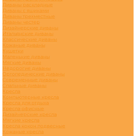
Диваны раскладные
Диваны с ящиками
Диваны трехместные
Диваны честер
Дизайнерские диваны
Итальянские диваны
Классические диваны
Кожаные диваны
Кушетки
Маленькие диваны
Мягкие диваны
Недорогие диваны
Ортопедические диваны
Современные диваны
Спальные диваны
Кресла
Компьютерные кресла
Кресла для отдыха
Кресла офисные
Дизайнерские кресла
Мягкие кресла
Кресла кокон подвесные
Кожаные кресла