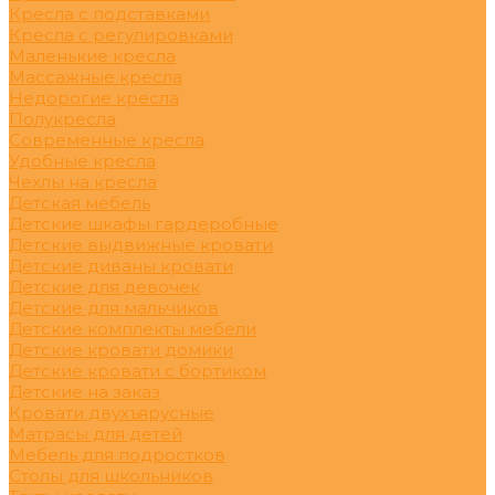
Кресла с подставками
Кресла с регулировками
Маленькие кресла
Массажные кресла
Недорогие кресла
Полукресла
Современные кресла
Удобные кресла
Чехлы на кресла
Детская мебель
Детские шкафы гардеробные
Детские выдвижные кровати
Детские диваны кровати
Детские для девочек
Детские для мальчиков
Детские комплекты мебели
Детские кровати домики
Детские кровати с бортиком
Детские на заказ
Кровати двухъярусные
Матрасы для детей
Мебель для подростков
Столы для школьников