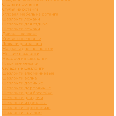
Столы из ротанга
Стулья из ротанга
Угловая мебель из ротанга
Шезлонги лежаки
Шезлонги для отдыха
Шезлонги лежаки
Диваны шезлонг
Кровати шезлонги
Лежаки для загара
Матрасы для шезлонгов
Мягкие шезлонги
Недорогие шезлонги
Пляжные лежаки
Складные шезлонги
Шезлонги алюминиевые
Шезлонги волна
Шезлонги двойные
Шезлонги деревянные
Шезлонги для бассейна
Шезлонги для дачи
Шезлонги из ротанга
Шезлонги коричневые
Шезлонги круглые