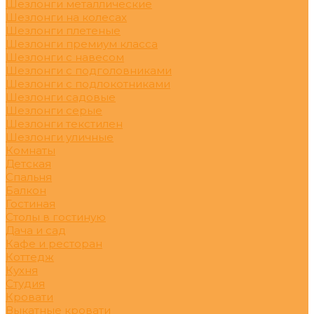
Шезлонги металлические
Шезлонги на колесах
Шезлонги плетеные
Шезлонги премиум класса
Шезлонги с навесом
Шезлонги с подголовниками
Шезлонги с подлокотниками
Шезлонги садовые
Шезлонги серые
Шезлонги текстилен
Шезлонги уличные
Комнаты
Детская
Спальня
Балкон
Гостиная
Столы в гостиную
Дача и сад
Кафе и ресторан
Коттедж
Кухня
Студия
Кровати
Выкатные кровати