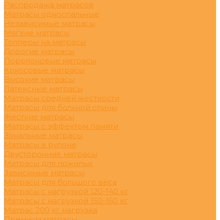
Распродажа матрасов
Матрасы односпальные
Независимые матрасы
Мягкие матрасы
Топперы на матрасы
Дорогие матрасы
Поролоновые матрасы
Кокосовые матрасы
Высокие матрасы
Латексные матрасы
Матрасы средней жесткости
Матрасы для больной спины
Жесткие матрасы
Матрасы с эффектом памяти
Зональные матрасы
Матрасы в рулоне
Двусторонние матрасы
Матрасы для пожилых
Зависимые матрасы
Матрасы для большого веса
Матрасы с нагрузкой 120-140 кг
Матрасы с нагрузкой 150-160 кг
Матрас 200 кг нагрузка
Премиум матрасы