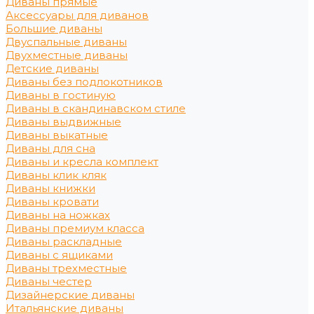
Диваны прямые
Аксессуары для диванов
Большие диваны
Двуспальные диваны
Двухместные диваны
Детские диваны
Диваны без подлокотников
Диваны в гостиную
Диваны в скандинавском стиле
Диваны выдвижные
Диваны выкатные
Диваны для сна
Диваны и кресла комплект
Диваны клик кляк
Диваны книжки
Диваны кровати
Диваны на ножках
Диваны премиум класса
Диваны раскладные
Диваны с ящиками
Диваны трехместные
Диваны честер
Дизайнерские диваны
Итальянские диваны