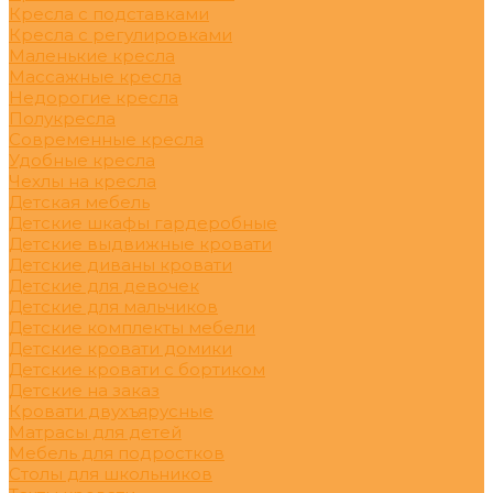
Кресла с подставками
Кресла с регулировками
Маленькие кресла
Массажные кресла
Недорогие кресла
Полукресла
Современные кресла
Удобные кресла
Чехлы на кресла
Детская мебель
Детские шкафы гардеробные
Детские выдвижные кровати
Детские диваны кровати
Детские для девочек
Детские для мальчиков
Детские комплекты мебели
Детские кровати домики
Детские кровати с бортиком
Детские на заказ
Кровати двухъярусные
Матрасы для детей
Мебель для подростков
Столы для школьников