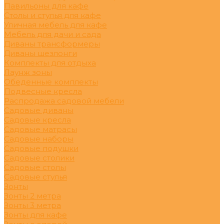
Павильоны для кафе
Столы и стулья для кафе
Уличная мебель для кафе
Мебель для дачи и сада
Диваны трансформеры
Диваны шезлонги
Комплекты для отдыха
Лаунж зоны
Обеденные комплекты
Подвесные кресла
Распродажа садовой мебели
Садовые диваны
Садовые кресла
Садовые матрасы
Садовые наборы
Садовые подушки
Садовые столики
Садовые столы
Садовые стулья
Зонты
Зонты 2 метра
Зонты 3 метра
Зонты для кафе