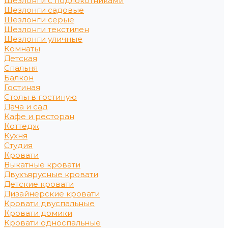
Шезлонги с подлокотниками
Шезлонги садовые
Шезлонги серые
Шезлонги текстилен
Шезлонги уличные
Комнаты
Детская
Спальня
Балкон
Гостиная
Столы в гостиную
Дача и сад
Кафе и ресторан
Коттедж
Кухня
Студия
Кровати
Выкатные кровати
Двухъярусные кровати
Детские кровати
Дизайнерские кровати
Кровати двуспальные
Кровати домики
Кровати односпальные