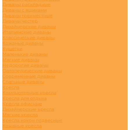
Диваны раскладные
Диваны с ящиками
Диваны трехместные
Диваны честер
Дизайнерские диваны
Итальянские диваны
Классические диваны
Кожаные диваны
Кушетки
Маленькие диваны
Мягкие диваны
Недорогие диваны
Ортопедические диваны
Современные диваны
Спальные диваны
Кресла
Компьютерные кресла
Кресла для отдыха
Кресла офисные
Дизайнерские кресла
Мягкие кресла
Кресла кокон подвесные
Кожаные кресла