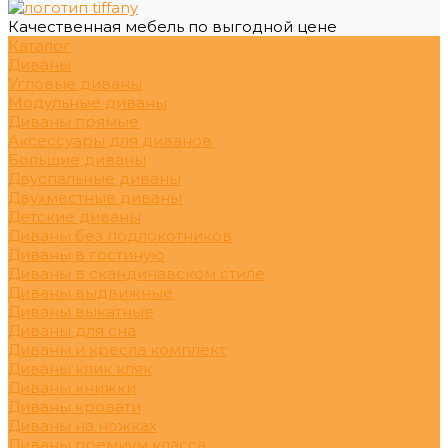
Качественная мебель по выгодной цене
Каталог
Диваны
Угловые диваны
Модульные диваны
Диваны прямые
Аксессуары для диванов
Большие диваны
Двуспальные диваны
Двухместные диваны
Детские диваны
Диваны без подлокотников
Диваны в гостиную
Диваны в скандинавском стиле
Диваны выдвижные
Диваны выкатные
Диваны для сна
Диваны и кресла комплект
Диваны клик кляк
Диваны книжки
Диваны кровати
Диваны на ножках
Диваны премиум класса