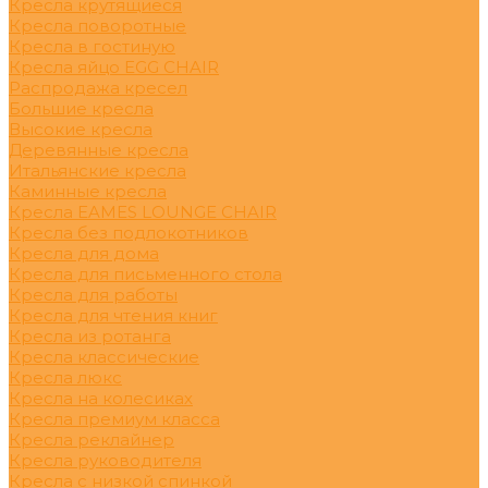
Кресла крутящиеся
Кресла поворотные
Кресла в гостиную
Кресла яйцо EGG CHAIR
Распродажа кресел
Большие кресла
Высокие кресла
Деревянные кресла
Итальянские кресла
Каминные кресла
Кресла EAMES LOUNGE CHAIR
Кресла без подлокотников
Кресла для дома
Кресла для письменного стола
Кресла для работы
Кресла для чтения книг
Кресла из ротанга
Кресла классические
Кресла люкс
Кресла на колесиках
Кресла премиум класса
Кресла реклайнер
Кресла руководителя
Кресла с низкой спинкой