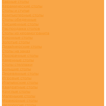
Барные столы
Керамические столы
Столы и стулья
Компьютерные столы
Столы обеденные
Письменные столы
Распродажа столов
Столы из керамогранита
Кухонные столы
Золотые столы
Дизайнерские столы
Столы на заказ
Прозрачные столы
Каменные столы
Столы стеллажи
Большие столы
Деревянные столы
Игровые столы
Итальянские столы
Квадратные столы
Круглые столы
Маленькие столы
Мраморные столы
Недорогие столы