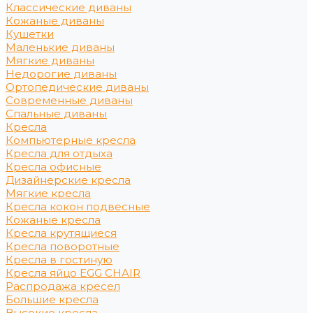
Классические диваны
Кожаные диваны
Кушетки
Маленькие диваны
Мягкие диваны
Недорогие диваны
Ортопедические диваны
Современные диваны
Спальные диваны
Кресла
Компьютерные кресла
Кресла для отдыха
Кресла офисные
Дизайнерские кресла
Мягкие кресла
Кресла кокон подвесные
Кожаные кресла
Кресла крутящиеся
Кресла поворотные
Кресла в гостиную
Кресла яйцо EGG CHAIR
Распродажа кресел
Большие кресла
Высокие кресла