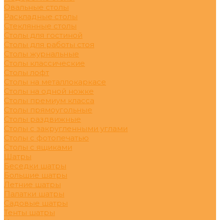
Овальные столы
Раскладные столы
Стеклянные столы
Столы для гостиной
Столы для работы стоя
Столы журнальные
Столы классические
Столы лофт
Столы на металлокаркасе
Столы на одной ножке
Столы премиум класса
Столы прямоугольные
Столы раздвижные
Столы с закругленными углами
Столы с фотопечатью
Столы с ящиками
Шатры
Беседки шатры
Большие шатры
Летние шатры
Палатки шатры
Садовые шатры
Тенты шатры