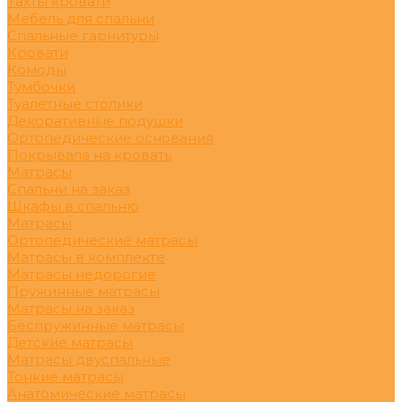
Тахты кровати
Мебель для спальни
Спальные гарнитуры
Кровати
Комоды
Тумбочки
Туалетные столики
Декоративные подушки
Ортопедические основания
Покрывала на кровать
Матрасы
Спальни на заказ
Шкафы в спальню
Матрасы
Ортопедические матрасы
Матрасы в комплекте
Матрасы недорогие
Пружинные матрасы
Матрасы на заказ
Беспружинные матрасы
Детские матрасы
Матрасы двуспальные
Тонкие матрасы
Анатомические матрасы