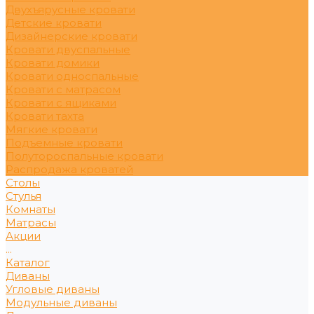
Двухъярусные кровати
Детские кровати
Дизайнерские кровати
Кровати двуспальные
Кровати домики
Кровати односпальные
Кровати с матрасом
Кровати с ящиками
Кровати тахта
Мягкие кровати
Подъемные кровати
Полутороспальные кровати
Распродажа кроватей
Столы
Стулья
Комнаты
Матрасы
Акции
...
Каталог
Диваны
Угловые диваны
Модульные диваны