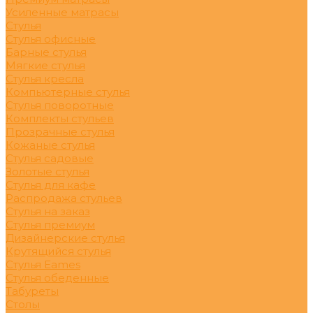
Усиленные матрасы
Стулья
Стулья офисные
Барные стулья
Мягкие стулья
Стулья кресла
Компьютерные стулья
Стулья поворотные
Комплекты стульев
Прозрачные стулья
Кожаные стулья
Стулья садовые
Золотые стулья
Стулья для кафе
Распродажа стульев
Стулья на заказ
Стулья премиум
Дизайнерские стулья
Крутящийся стулья
Стулья Eames
Стулья обеденные
Табуреты
Столы