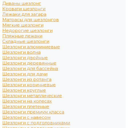
Диваны шезлонг
Кровати шезлонги
Лежаки для загара
Матрасы для шезлонгов
Мягкие шезлонги
Недорогие шезлонги
Пляжные лежаки
Складные шезлонги
Шезлонги алюминиевые
Шезлонги волна
Шезлонги двойные
Шезлонги деревянные
Шезлонги для бассейна
Шезлонги для дачи
Шезлонги из ротанга
Шезлонги коричневые
Шезлонги круглые
Шезлонги металлические
Шезлонги на колесах
Шезлонги плетеные
Шезлонги премиум класса
Шезлонги с навесом
Шезлонги с подголовниками