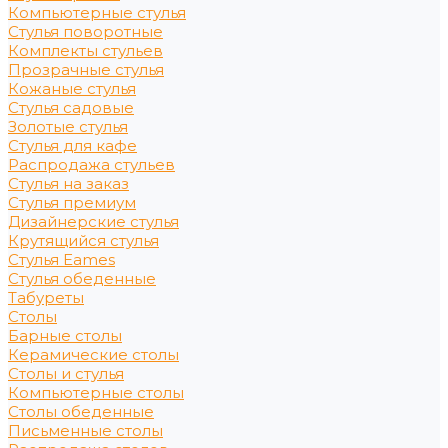
Компьютерные стулья
Стулья поворотные
Комплекты стульев
Прозрачные стулья
Кожаные стулья
Стулья садовые
Золотые стулья
Стулья для кафе
Распродажа стульев
Стулья на заказ
Стулья премиум
Дизайнерские стулья
Крутящийся стулья
Стулья Eames
Стулья обеденные
Табуреты
Столы
Барные столы
Керамические столы
Столы и стулья
Компьютерные столы
Столы обеденные
Письменные столы