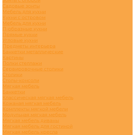
Зонты с опорой
Садовые зонты
Мебель для кухни
Кухни с островом
Мебель для кухни
П-образные кухни
Прямые кухни
Угловые кухни
Предметы интерьера
Банкетки металлические
Картины
Полки стеллажи
Сервировочные столики
Столики
Столы-консоли
Мягкая мебель
Банкетки
Классическая мягкая мебель
Кожаная мягкая мебель
Комплекты мягкой мебели
Модульная мягкая мебель
Мягкая мебель диваны
Мягкая мебель для гостиной
Мягкая мебель кресла