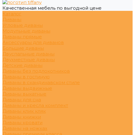
Качественная мебель по выгодной цене
Каталог
Диваны
Угловые диваны
Модульные диваны
Диваны прямые
Аксессуары для диванов
Большие диваны
Двуспальные диваны
Двухместные диваны
Детские диваны
Диваны без подлокотников
Диваны в гостиную
Диваны в скандинавском стиле
Диваны выдвижные
Диваны выкатные
Диваны для сна
Диваны и кресла комплект
Диваны клик кляк
Диваны книжки
Диваны кровати
Диваны на ножках
Диваны премиум класса