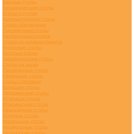
Барные столы
Керамические столы
Столы и стулья
Компьютерные столы
Столы обеденные
Письменные столы
Распродажа столов
Столы из керамогранита
Кухонные столы
Золотые столы
Дизайнерские столы
Столы на заказ
Прозрачные столы
Каменные столы
Столы стеллажи
Большие столы
Деревянные столы
Игровые столы
Итальянские столы
Квадратные столы
Круглые столы
Маленькие столы
Мраморные столы
Недорогие столы