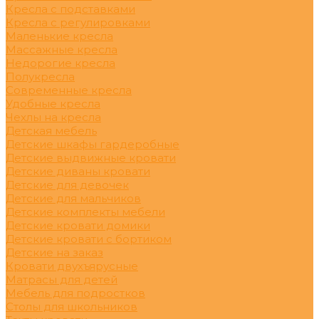
Кресла с подставками
Кресла с регулировками
Маленькие кресла
Массажные кресла
Недорогие кресла
Полукресла
Современные кресла
Удобные кресла
Чехлы на кресла
Детская мебель
Детские шкафы гардеробные
Детские выдвижные кровати
Детские диваны кровати
Детские для девочек
Детские для мальчиков
Детские комплекты мебели
Детские кровати домики
Детские кровати с бортиком
Детские на заказ
Кровати двухъярусные
Матрасы для детей
Мебель для подростков
Столы для школьников