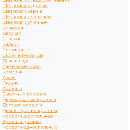
Шезлонги с подлокотниками
Шезлонги садовые
Шезлонги серые
Шезлонги текстилен
Шезлонги уличные
Комнаты
Детская
Спальня
Балкон
Гостиная
Столы в гостиную
Дача и сад
Кафе и ресторан
Коттедж
Кухня
Студия
Кровати
Выкатные кровати
Двухъярусные кровати
Детские кровати
Дизайнерские кровати
Кровати двуспальные
Кровати домики
Кровати односпальные