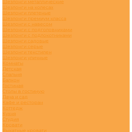
Шезлонги металлические
Шезлонги на колесах
Шезлонги плетеные
Шезлонги премиум класса
Шезлонги с навесом
Шезлонги с подголовниками
Шезлонги с подлокотниками
Шезлонги садовые
Шезлонги серые
Шезлонги текстилен
Шезлонги уличные
Комнаты
Детская
Спальня
Балкон
Гостиная
Столы в гостиную
Дача и сад
Кафе и ресторан
Коттедж
Кухня
Студия
Кровати
Выкатные кровати