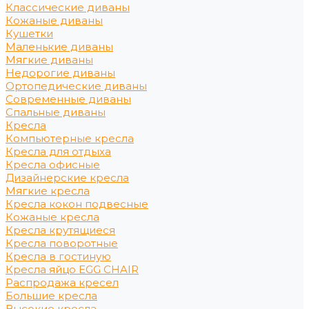
Классические диваны
Кожаные диваны
Кушетки
Маленькие диваны
Мягкие диваны
Недорогие диваны
Ортопедические диваны
Современные диваны
Спальные диваны
Кресла
Компьютерные кресла
Кресла для отдыха
Кресла офисные
Дизайнерские кресла
Мягкие кресла
Кресла кокон подвесные
Кожаные кресла
Кресла крутящиеся
Кресла поворотные
Кресла в гостиную
Кресла яйцо EGG CHAIR
Распродажа кресел
Большие кресла
Высокие кресла