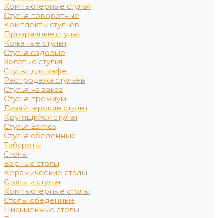
Компьютерные стулья
Стулья поворотные
Комплекты стульев
Прозрачные стулья
Кожаные стулья
Стулья садовые
Золотые стулья
Стулья для кафе
Распродажа стульев
Стулья на заказ
Стулья премиум
Дизайнерские стулья
Крутящийся стулья
Стулья Eames
Стулья обеденные
Табуреты
Столы
Барные столы
Керамические столы
Столы и стулья
Компьютерные столы
Столы обеденные
Письменные столы