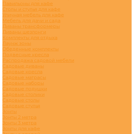
Павильоны для кафе
Столы и стулья для кафе
Уличная мебель для кафе
Мебель для дачи и сада
Диваны трансформеры
Диваны шезлонги
Комплекты для отдыха
Лаунж зоны
Обеденные комплекты
Подвесные кресла
Распродажа садовой мебели
Садовые диваны
Садовые кресла
Садовые матрасы
Садовые наборы
Садовые подушки
Садовые столики
Садовые столы
Садовые стулья
Зонты
Зонты 2 метра
Зонты 3 метра
Зонты для кафе