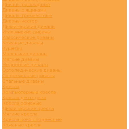
Диваны раскладные
Диваны с ящиками
Диваны трехместные
Диваны честер
Дизайнерские диваны
Итальянские диваны
Классические диваны
Кожаные диваны
Кушетки
Маленькие диваны
Мягкие диваны
Недорогие диваны
Ортопедические диваны
Современные диваны
Спальные диваны
Кресла
Компьютерные кресла
Кресла для отдыха
Кресла офисные
Дизайнерские кресла
Мягкие кресла
Кресла кокон подвесные
Кожаные кресла