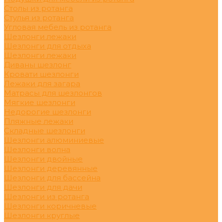
Столы из ротанга
Стулья из ротанга
Угловая мебель из ротанга
Шезлонги лежаки
Шезлонги для отдыха
Шезлонги лежаки
Диваны шезлонг
Кровати шезлонги
Лежаки для загара
Матрасы для шезлонгов
Мягкие шезлонги
Недорогие шезлонги
Пляжные лежаки
Складные шезлонги
Шезлонги алюминиевые
Шезлонги волна
Шезлонги двойные
Шезлонги деревянные
Шезлонги для бассейна
Шезлонги для дачи
Шезлонги из ротанга
Шезлонги коричневые
Шезлонги круглые