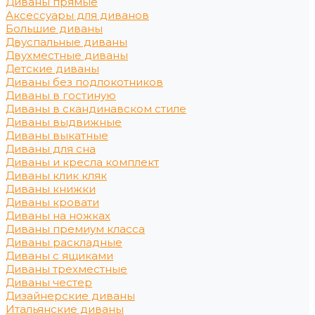
Диваны прямые
Аксессуары для диванов
Большие диваны
Двуспальные диваны
Двухместные диваны
Детские диваны
Диваны без подлокотников
Диваны в гостиную
Диваны в скандинавском стиле
Диваны выдвижные
Диваны выкатные
Диваны для сна
Диваны и кресла комплект
Диваны клик кляк
Диваны книжки
Диваны кровати
Диваны на ножках
Диваны премиум класса
Диваны раскладные
Диваны с ящиками
Диваны трехместные
Диваны честер
Дизайнерские диваны
Итальянские диваны