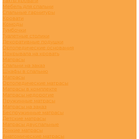
Тахты кровати
Мебель для спальни
Спальные гарнитуры
Кровати
Комоды
Тумбочки
Туалетные столики
Декоративные подушки
Ортопедические основания
Покрывала на кровать
Матрасы
Спальни на заказ
Шкафы в спальню
Матрасы
Ортопедические матрасы
Матрасы в комплекте
Матрасы недорогие
Пружинные матрасы
Матрасы на заказ
Беспружинные матрасы
Детские матрасы
Матрасы двуспальные
Тонкие матрасы
Анатомические матрасы