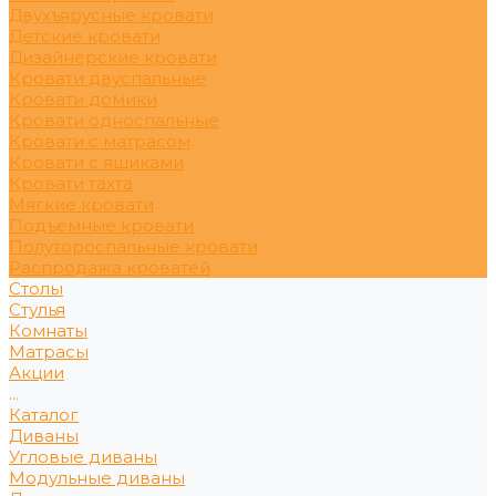
Двухъярусные кровати
Детские кровати
Дизайнерские кровати
Кровати двуспальные
Кровати домики
Кровати односпальные
Кровати с матрасом
Кровати с ящиками
Кровати тахта
Мягкие кровати
Подъемные кровати
Полутороспальные кровати
Распродажа кроватей
Столы
Стулья
Комнаты
Матрасы
Акции
...
Каталог
Диваны
Угловые диваны
Модульные диваны