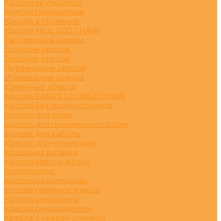
Кресла крутящиеся
Кресла поворотные
Кресла в гостиную
Кресла яйцо EGG CHAIR
Распродажа кресел
Большие кресла
Высокие кресла
Деревянные кресла
Итальянские кресла
Каминные кресла
Кресла EAMES LOUNGE CHAIR
Кресла без подлокотников
Кресла для дома
Кресла для письменного стола
Кресла для работы
Кресла для чтения книг
Кресла из ротанга
Кресла классические
Кресла люкс
Кресла на колесиках
Кресла премиум класса
Кресла реклайнер
Кресла руководителя
Кресла с низкой спинкой