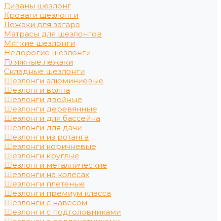
Диваны шезлонг
Кровати шезлонги
Лежаки для загара
Матрасы для шезлонгов
Мягкие шезлонги
Недорогие шезлонги
Пляжные лежаки
Складные шезлонги
Шезлонги алюминиевые
Шезлонги волна
Шезлонги двойные
Шезлонги деревянные
Шезлонги для бассейна
Шезлонги для дачи
Шезлонги из ротанга
Шезлонги коричневые
Шезлонги круглые
Шезлонги металлические
Шезлонги на колесах
Шезлонги плетеные
Шезлонги премиум класса
Шезлонги с навесом
Шезлонги с подголовниками