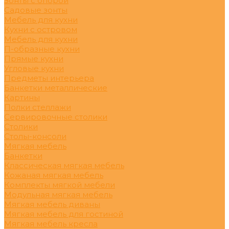
Зонты с опорой
Садовые зонты
Мебель для кухни
Кухни с островом
Мебель для кухни
П-образные кухни
Прямые кухни
Угловые кухни
Предметы интерьера
Банкетки металлические
Картины
Полки стеллажи
Сервировочные столики
Столики
Столы-консоли
Мягкая мебель
Банкетки
Классическая мягкая мебель
Кожаная мягкая мебель
Комплекты мягкой мебели
Модульная мягкая мебель
Мягкая мебель диваны
Мягкая мебель для гостиной
Мягкая мебель кресла