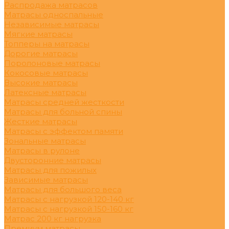
Распродажа матрасов
Матрасы односпальные
Независимые матрасы
Мягкие матрасы
Топперы на матрасы
Дорогие матрасы
Поролоновые матрасы
Кокосовые матрасы
Высокие матрасы
Латексные матрасы
Матрасы средней жесткости
Матрасы для больной спины
Жесткие матрасы
Матрасы с эффектом памяти
Зональные матрасы
Матрасы в рулоне
Двусторонние матрасы
Матрасы для пожилых
Зависимые матрасы
Матрасы для большого веса
Матрасы с нагрузкой 120-140 кг
Матрасы с нагрузкой 150-160 кг
Матрас 200 кг нагрузка
Премиум матрасы