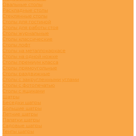
Овальные столы
Раскладные столы
Стеклянные столы
Столы для гостиной
Столы для работы стоя
Столы журнальные
Столы классические
Столы лофт
Столы на металлокаркасе
Столы на одной ножке
Столы премиум класса
Столы прямоугольные
Столы раздвижные
Столы с закругленными углами
Столы с фотопечатью
Столы с ящиками
Шатры
Беседки шатры
Большие шатры
Летние шатры
Палатки шатры
Садовые шатры
Тенты шатры