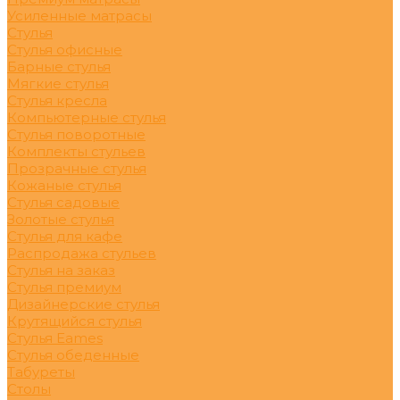
Усиленные матрасы
Стулья
Стулья офисные
Барные стулья
Мягкие стулья
Стулья кресла
Компьютерные стулья
Стулья поворотные
Комплекты стульев
Прозрачные стулья
Кожаные стулья
Стулья садовые
Золотые стулья
Стулья для кафе
Распродажа стульев
Стулья на заказ
Стулья премиум
Дизайнерские стулья
Крутящийся стулья
Стулья Eames
Стулья обеденные
Табуреты
Столы