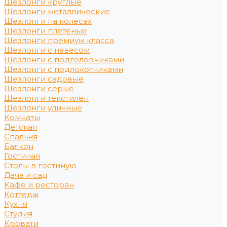
Шезлонги круглые
Шезлонги металлические
Шезлонги на колесах
Шезлонги плетеные
Шезлонги премиум класса
Шезлонги с навесом
Шезлонги с подголовниками
Шезлонги с подлокотниками
Шезлонги садовые
Шезлонги серые
Шезлонги текстилен
Шезлонги уличные
Комнаты
Детская
Спальня
Балкон
Гостиная
Столы в гостиную
Дача и сад
Кафе и ресторан
Коттедж
Кухня
Студия
Кровати