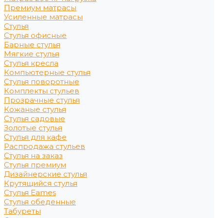
Премиум матрасы
Усиленные матрасы
Стулья
Стулья офисные
Барные стулья
Мягкие стулья
Стулья кресла
Компьютерные стулья
Стулья поворотные
Комплекты стульев
Прозрачные стулья
Кожаные стулья
Стулья садовые
Золотые стулья
Стулья для кафе
Распродажа стульев
Стулья на заказ
Стулья премиум
Дизайнерские стулья
Крутящийся стулья
Стулья Eames
Стулья обеденные
Табуреты