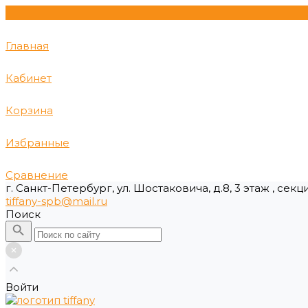
Главная
Кабинет
Корзина
Избранные
Сравнение
г. Санкт-Петербург, ул. Шостаковича, д.8, 3 этаж , секц
tiffany-spb@mail.ru
Поиск
Войти