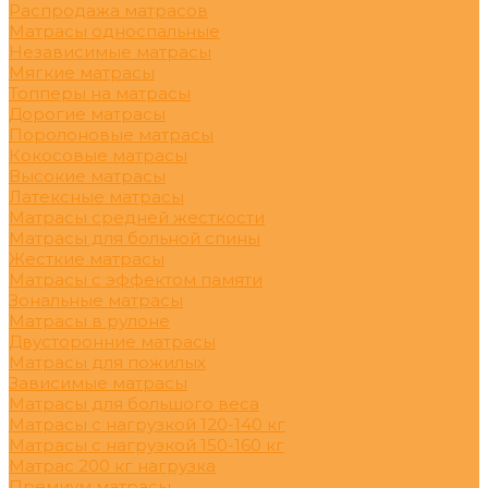
Распродажа матрасов
Матрасы односпальные
Независимые матрасы
Мягкие матрасы
Топперы на матрасы
Дорогие матрасы
Поролоновые матрасы
Кокосовые матрасы
Высокие матрасы
Латексные матрасы
Матрасы средней жесткости
Матрасы для больной спины
Жесткие матрасы
Матрасы с эффектом памяти
Зональные матрасы
Матрасы в рулоне
Двусторонние матрасы
Матрасы для пожилых
Зависимые матрасы
Матрасы для большого веса
Матрасы с нагрузкой 120-140 кг
Матрасы с нагрузкой 150-160 кг
Матрас 200 кг нагрузка
Премиум матрасы