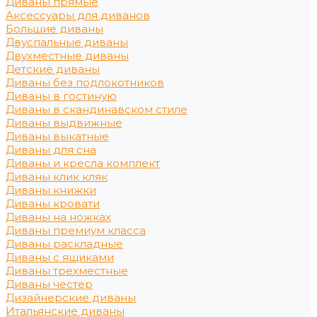
Диваны прямые
Аксессуары для диванов
Большие диваны
Двуспальные диваны
Двухместные диваны
Детские диваны
Диваны без подлокотников
Диваны в гостиную
Диваны в скандинавском стиле
Диваны выдвижные
Диваны выкатные
Диваны для сна
Диваны и кресла комплект
Диваны клик кляк
Диваны книжки
Диваны кровати
Диваны на ножках
Диваны премиум класса
Диваны раскладные
Диваны с ящиками
Диваны трехместные
Диваны честер
Дизайнерские диваны
Итальянские диваны