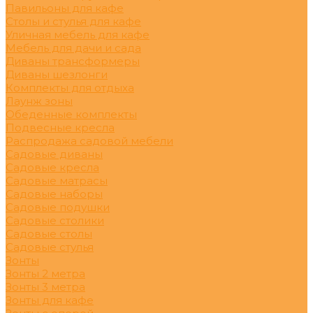
Павильоны для кафе
Столы и стулья для кафе
Уличная мебель для кафе
Мебель для дачи и сада
Диваны трансформеры
Диваны шезлонги
Комплекты для отдыха
Лаунж зоны
Обеденные комплекты
Подвесные кресла
Распродажа садовой мебели
Садовые диваны
Садовые кресла
Садовые матрасы
Садовые наборы
Садовые подушки
Садовые столики
Садовые столы
Садовые стулья
Зонты
Зонты 2 метра
Зонты 3 метра
Зонты для кафе