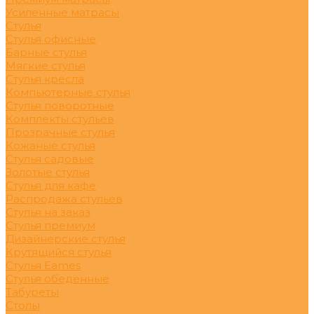
Усиленные матрасы
Стулья
Стулья офисные
Барные стулья
Мягкие стулья
Стулья кресла
Компьютерные стулья
Стулья поворотные
Комплекты стульев
Прозрачные стулья
Кожаные стулья
Стулья садовые
Золотые стулья
Стулья для кафе
Распродажа стульев
Стулья на заказ
Стулья премиум
Дизайнерские стулья
Крутящийся стулья
Стулья Eames
Стулья обеденные
Табуреты
Столы