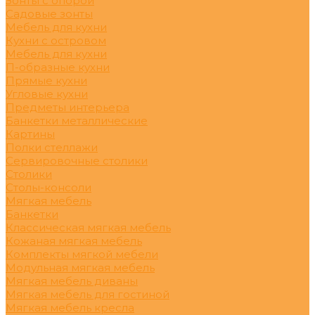
Зонты с опорой
Садовые зонты
Мебель для кухни
Кухни с островом
Мебель для кухни
П-образные кухни
Прямые кухни
Угловые кухни
Предметы интерьера
Банкетки металлические
Картины
Полки стеллажи
Сервировочные столики
Столики
Столы-консоли
Мягкая мебель
Банкетки
Классическая мягкая мебель
Кожаная мягкая мебель
Комплекты мягкой мебели
Модульная мягкая мебель
Мягкая мебель диваны
Мягкая мебель для гостиной
Мягкая мебель кресла