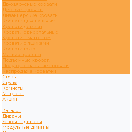
Двухъярусные кровати
Детские кровати
Дизайнерские кровати
Кровати двуспальные
Кровати домики
Кровати односпальные
Кровати с матрасом
Кровати с ящиками
Кровати тахта
Мягкие кровати
Подъемные кровати
Полутороспальные кровати
Распродажа кроватей
Столы
Стулья
Комнаты
Матрасы
Акции
...
Каталог
Диваны
Угловые диваны
Модульные диваны