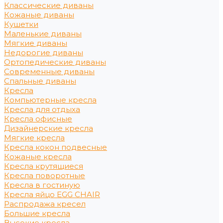
Классические диваны
Кожаные диваны
Кушетки
Маленькие диваны
Мягкие диваны
Недорогие диваны
Ортопедические диваны
Современные диваны
Спальные диваны
Кресла
Компьютерные кресла
Кресла для отдыха
Кресла офисные
Дизайнерские кресла
Мягкие кресла
Кресла кокон подвесные
Кожаные кресла
Кресла крутящиеся
Кресла поворотные
Кресла в гостиную
Кресла яйцо EGG CHAIR
Распродажа кресел
Большие кресла
Высокие кресла