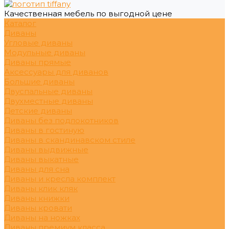
Качественная мебель по выгодной цене
Каталог
Диваны
Угловые диваны
Модульные диваны
Диваны прямые
Аксессуары для диванов
Большие диваны
Двуспальные диваны
Двухместные диваны
Детские диваны
Диваны без подлокотников
Диваны в гостиную
Диваны в скандинавском стиле
Диваны выдвижные
Диваны выкатные
Диваны для сна
Диваны и кресла комплект
Диваны клик кляк
Диваны книжки
Диваны кровати
Диваны на ножках
Диваны премиум класса