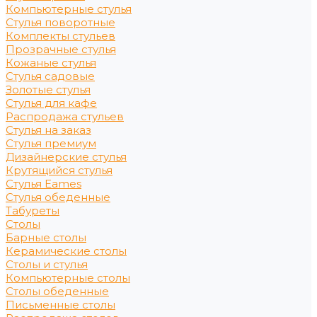
Компьютерные стулья
Стулья поворотные
Комплекты стульев
Прозрачные стулья
Кожаные стулья
Стулья садовые
Золотые стулья
Стулья для кафе
Распродажа стульев
Стулья на заказ
Стулья премиум
Дизайнерские стулья
Крутящийся стулья
Стулья Eames
Стулья обеденные
Табуреты
Столы
Барные столы
Керамические столы
Столы и стулья
Компьютерные столы
Столы обеденные
Письменные столы