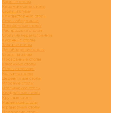
Барные столы
Керамические столы
Столы и стулья
Компьютерные столы
Столы обеденные
Письменные столы
Распродажа столов
Столы из керамогранита
Кухонные столы
Золотые столы
Дизайнерские столы
Столы на заказ
Прозрачные столы
Каменные столы
Столы стеллажи
Большие столы
Деревянные столы
Игровые столы
Итальянские столы
Квадратные столы
Круглые столы
Маленькие столы
Мраморные столы
Недорогие столы