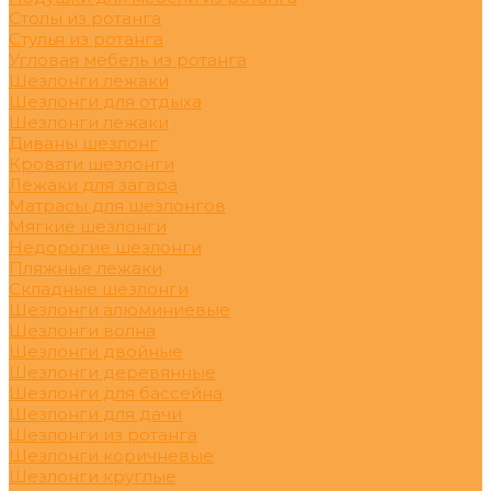
Столы из ротанга
Стулья из ротанга
Угловая мебель из ротанга
Шезлонги лежаки
Шезлонги для отдыха
Шезлонги лежаки
Диваны шезлонг
Кровати шезлонги
Лежаки для загара
Матрасы для шезлонгов
Мягкие шезлонги
Недорогие шезлонги
Пляжные лежаки
Складные шезлонги
Шезлонги алюминиевые
Шезлонги волна
Шезлонги двойные
Шезлонги деревянные
Шезлонги для бассейна
Шезлонги для дачи
Шезлонги из ротанга
Шезлонги коричневые
Шезлонги круглые