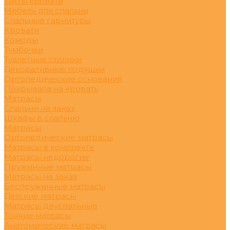
Тахты кровати
Мебель для спальни
Спальные гарнитуры
Кровати
Комоды
Тумбочки
Туалетные столики
Декоративные подушки
Ортопедические основания
Покрывала на кровать
Матрасы
Спальни на заказ
Шкафы в спальню
Матрасы
Ортопедические матрасы
Матрасы в комплекте
Матрасы недорогие
Пружинные матрасы
Матрасы на заказ
Беспружинные матрасы
Детские матрасы
Матрасы двуспальные
Тонкие матрасы
Анатомические матрасы