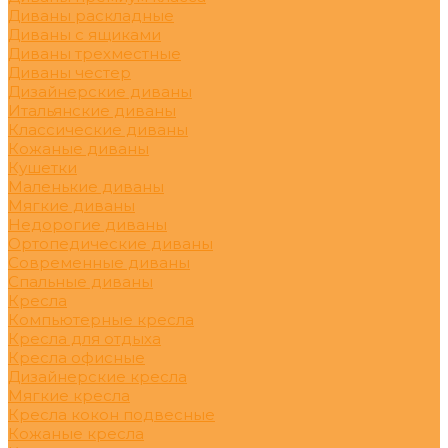
Диваны раскладные
Диваны с ящиками
Диваны трехместные
Диваны честер
Дизайнерские диваны
Итальянские диваны
Классические диваны
Кожаные диваны
Кушетки
Маленькие диваны
Мягкие диваны
Недорогие диваны
Ортопедические диваны
Современные диваны
Спальные диваны
Кресла
Компьютерные кресла
Кресла для отдыха
Кресла офисные
Дизайнерские кресла
Мягкие кресла
Кресла кокон подвесные
Кожаные кресла