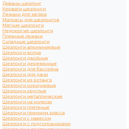
Диваны шезлонг
Кровати шезлонги
Лежаки для загара
Матрасы для шезлонгов
Мягкие шезлонги
Недорогие шезлонги
Пляжные лежаки
Складные шезлонги
Шезлонги алюминиевые
Шезлонги волна
Шезлонги двойные
Шезлонги деревянные
Шезлонги для бассейна
Шезлонги для дачи
Шезлонги из ротанга
Шезлонги коричневые
Шезлонги круглые
Шезлонги металлические
Шезлонги на колесах
Шезлонги плетеные
Шезлонги премиум класса
Шезлонги с навесом
Шезлонги с подголовниками