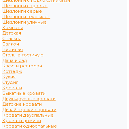
Шезлонги с подлокотниками
Шезлонги садовые
Шезлонги серые
Шезлонги текстилен
Шезлонги уличные
Комнаты
Детская
Спальня
Балкон
Гостиная
Столы в гостиную
Дача и сад
Кафе и ресторан
Коттедж
Кухня
Студия
Кровати
Выкатные кровати
Двухъярусные кровати
Детские кровати
Дизайнерские кровати
Кровати двуспальные
Кровати домики
Кровати односпальные