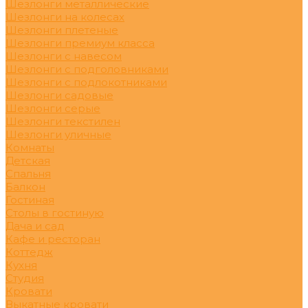
Шезлонги металлические
Шезлонги на колесах
Шезлонги плетеные
Шезлонги премиум класса
Шезлонги с навесом
Шезлонги с подголовниками
Шезлонги с подлокотниками
Шезлонги садовые
Шезлонги серые
Шезлонги текстилен
Шезлонги уличные
Комнаты
Детская
Спальня
Балкон
Гостиная
Столы в гостиную
Дача и сад
Кафе и ресторан
Коттедж
Кухня
Студия
Кровати
Выкатные кровати