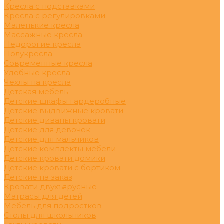
Кресла с подставками
Кресла с регулировками
Маленькие кресла
Массажные кресла
Недорогие кресла
Полукресла
Современные кресла
Удобные кресла
Чехлы на кресла
Детская мебель
Детские шкафы гардеробные
Детские выдвижные кровати
Детские диваны кровати
Детские для девочек
Детские для мальчиков
Детские комплекты мебели
Детские кровати домики
Детские кровати с бортиком
Детские на заказ
Кровати двухъярусные
Матрасы для детей
Мебель для подростков
Столы для школьников