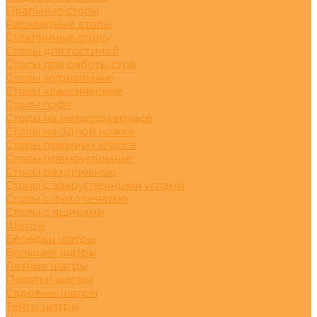
Овальные столы
Раскладные столы
Стеклянные столы
Столы для гостиной
Столы для работы стоя
Столы журнальные
Столы классические
Столы лофт
Столы на металлокаркасе
Столы на одной ножке
Столы премиум класса
Столы прямоугольные
Столы раздвижные
Столы с закругленными углами
Столы с фотопечатью
Столы с ящиками
Шатры
Беседки шатры
Большие шатры
Летние шатры
Палатки шатры
Садовые шатры
Тенты шатры