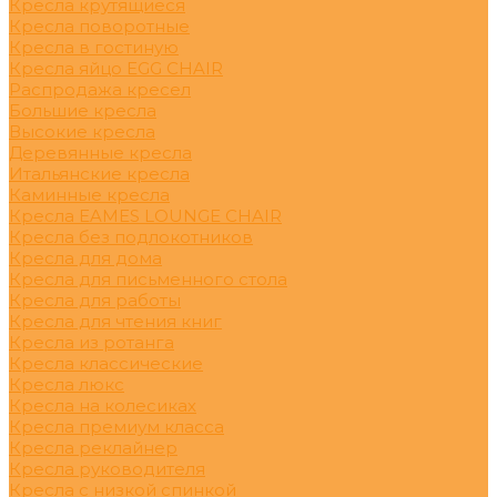
Кресла крутящиеся
Кресла поворотные
Кресла в гостиную
Кресла яйцо EGG CHAIR
Распродажа кресел
Большие кресла
Высокие кресла
Деревянные кресла
Итальянские кресла
Каминные кресла
Кресла EAMES LOUNGE CHAIR
Кресла без подлокотников
Кресла для дома
Кресла для письменного стола
Кресла для работы
Кресла для чтения книг
Кресла из ротанга
Кресла классические
Кресла люкс
Кресла на колесиках
Кресла премиум класса
Кресла реклайнер
Кресла руководителя
Кресла с низкой спинкой