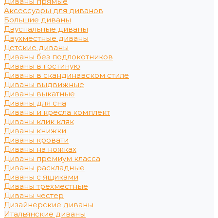
Диваны прямые
Аксессуары для диванов
Большие диваны
Двуспальные диваны
Двухместные диваны
Детские диваны
Диваны без подлокотников
Диваны в гостиную
Диваны в скандинавском стиле
Диваны выдвижные
Диваны выкатные
Диваны для сна
Диваны и кресла комплект
Диваны клик кляк
Диваны книжки
Диваны кровати
Диваны на ножках
Диваны премиум класса
Диваны раскладные
Диваны с ящиками
Диваны трехместные
Диваны честер
Дизайнерские диваны
Итальянские диваны