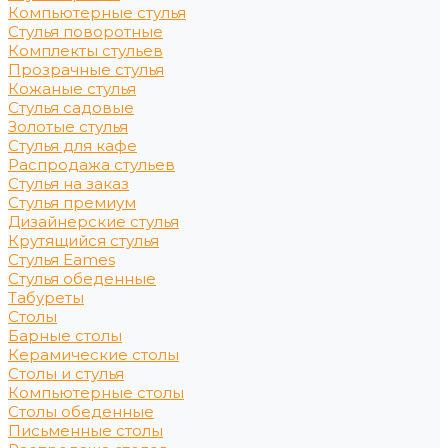
Компьютерные стулья
Стулья поворотные
Комплекты стульев
Прозрачные стулья
Кожаные стулья
Стулья садовые
Золотые стулья
Стулья для кафе
Распродажа стульев
Стулья на заказ
Стулья премиум
Дизайнерские стулья
Крутящийся стулья
Стулья Eames
Стулья обеденные
Табуреты
Столы
Барные столы
Керамические столы
Столы и стулья
Компьютерные столы
Столы обеденные
Письменные столы