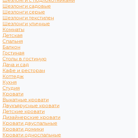
Шезлонги с подлокотниками
Шезлонги садовые
Шезлонги серые
Шезлонги текстилен
Шезлонги уличные
Комнаты
Детская
Спальня
Балкон
Гостиная
Столы в гостиную
Дача и сад
Кафе и ресторан
Коттедж
Кухня
Студия
Кровати
Выкатные кровати
Двухъярусные кровати
Детские кровати
Дизайнерские кровати
Кровати двуспальные
Кровати домики
Кровати односпальные