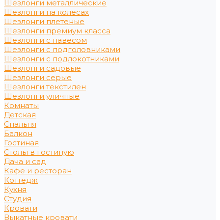
Шезлонги металлические
Шезлонги на колесах
Шезлонги плетеные
Шезлонги премиум класса
Шезлонги с навесом
Шезлонги с подголовниками
Шезлонги с подлокотниками
Шезлонги садовые
Шезлонги серые
Шезлонги текстилен
Шезлонги уличные
Комнаты
Детская
Спальня
Балкон
Гостиная
Столы в гостиную
Дача и сад
Кафе и ресторан
Коттедж
Кухня
Студия
Кровати
Выкатные кровати