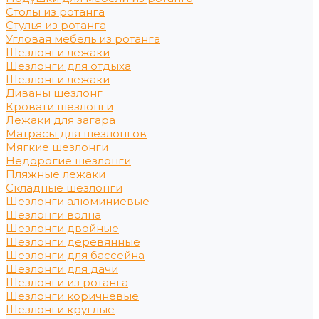
Столы из ротанга
Стулья из ротанга
Угловая мебель из ротанга
Шезлонги лежаки
Шезлонги для отдыха
Шезлонги лежаки
Диваны шезлонг
Кровати шезлонги
Лежаки для загара
Матрасы для шезлонгов
Мягкие шезлонги
Недорогие шезлонги
Пляжные лежаки
Складные шезлонги
Шезлонги алюминиевые
Шезлонги волна
Шезлонги двойные
Шезлонги деревянные
Шезлонги для бассейна
Шезлонги для дачи
Шезлонги из ротанга
Шезлонги коричневые
Шезлонги круглые