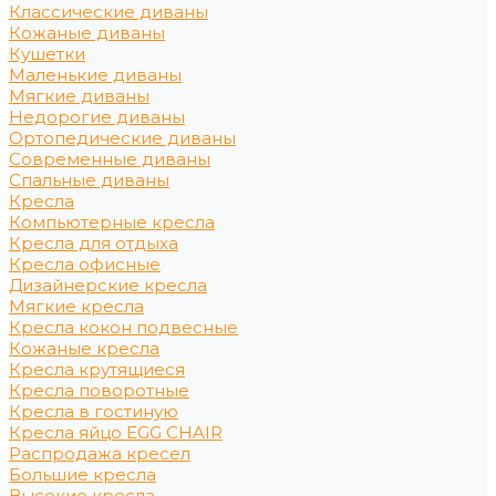
Классические диваны
Кожаные диваны
Кушетки
Маленькие диваны
Мягкие диваны
Недорогие диваны
Ортопедические диваны
Современные диваны
Спальные диваны
Кресла
Компьютерные кресла
Кресла для отдыха
Кресла офисные
Дизайнерские кресла
Мягкие кресла
Кресла кокон подвесные
Кожаные кресла
Кресла крутящиеся
Кресла поворотные
Кресла в гостиную
Кресла яйцо EGG CHAIR
Распродажа кресел
Большие кресла
Высокие кресла