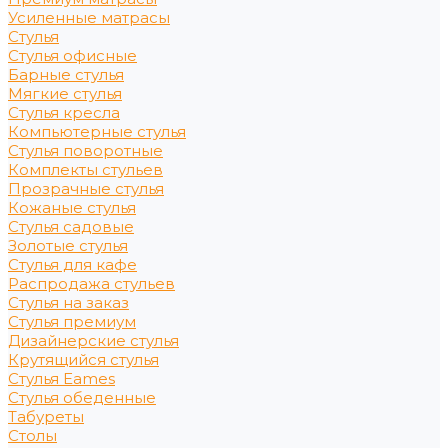
Усиленные матрасы
Стулья
Стулья офисные
Барные стулья
Мягкие стулья
Стулья кресла
Компьютерные стулья
Стулья поворотные
Комплекты стульев
Прозрачные стулья
Кожаные стулья
Стулья садовые
Золотые стулья
Стулья для кафе
Распродажа стульев
Стулья на заказ
Стулья премиум
Дизайнерские стулья
Крутящийся стулья
Стулья Eames
Стулья обеденные
Табуреты
Столы