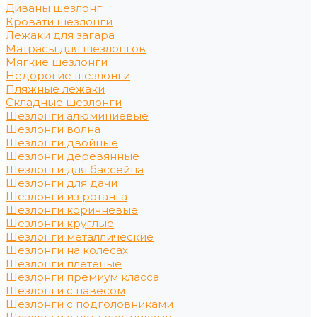
Диваны шезлонг
Кровати шезлонги
Лежаки для загара
Матрасы для шезлонгов
Мягкие шезлонги
Недорогие шезлонги
Пляжные лежаки
Складные шезлонги
Шезлонги алюминиевые
Шезлонги волна
Шезлонги двойные
Шезлонги деревянные
Шезлонги для бассейна
Шезлонги для дачи
Шезлонги из ротанга
Шезлонги коричневые
Шезлонги круглые
Шезлонги металлические
Шезлонги на колесах
Шезлонги плетеные
Шезлонги премиум класса
Шезлонги с навесом
Шезлонги с подголовниками